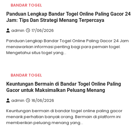
BANDAR TOGEL
Panduan Lengkap Bandar Togel Online Paling Gacor 24
Jam: Tips Dan Strategi Menang Terpercaya
admin
17/06/2026
Panduan Lengkap Bandar Togel Online Paling Gacor 24 Jam
menawarkan informasi penting bagi para pemain togel.
Mengetahui situs togel yang…
BANDAR TOGEL
Keuntungan Bermain di Bandar Togel Online Paling
Gacor untuk Maksimalkan Peluang Menang
admin
16/06/2026
Keuntungan bermain di bandar togel online paling gacor
menarik perhatian banyak orang. Bermain di platform ini
memberikan peluang menang yang…