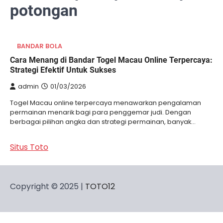
potongan
BANDAR BOLA
Cara Menang di Bandar Togel Macau Online Terpercaya:
Strategi Efektif Untuk Sukses
admin
01/03/2026
Togel Macau online terpercaya menawarkan pengalaman
permainan menarik bagi para penggemar judi. Dengan
berbagai pilihan angka dan strategi permainan, banyak…
Situs Toto
Copyright © 2025 |
TOTO12