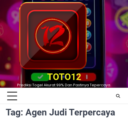
Skip
to
content
TOTO12
Prediksi Togel Akurat 99% Dan Pastinya Tepercaya.
Tag:
Agen Judi Terpercaya