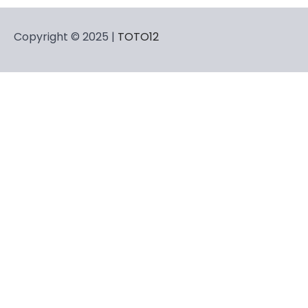
Copyright © 2025 |
TOTO12