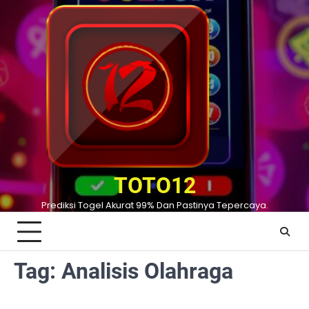
Skip
to
content
TOTO12
Prediksi Togel Akurat 99% Dan Pastinya Tepercaya.
Tag:
Analisis Olahraga