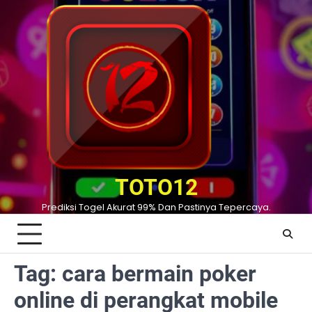
Skip
to
content
TOTO12
Prediksi Togel Akurat 99% Dan Pastinya Tepercaya.
Tag:
cara bermain poker
online di perangkat mobile