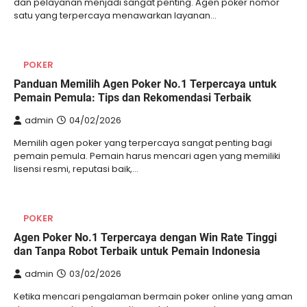
dan pelayanan menjadi sangat penting. Agen poker nomor
satu yang terpercaya menawarkan layanan…
POKER
Panduan Memilih Agen Poker No.1 Terpercaya untuk
Pemain Pemula: Tips dan Rekomendasi Terbaik
admin
04/02/2026
Memilih agen poker yang terpercaya sangat penting bagi
pemain pemula. Pemain harus mencari agen yang memiliki
lisensi resmi, reputasi baik,…
POKER
Agen Poker No.1 Terpercaya dengan Win Rate Tinggi
dan Tanpa Robot Terbaik untuk Pemain Indonesia
admin
03/02/2026
Ketika mencari pengalaman bermain poker online yang aman