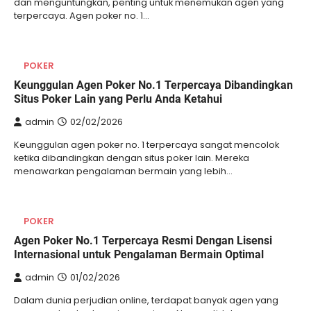
dan menguntungkan, penting untuk menemukan agen yang
terpercaya. Agen poker no. 1…
POKER
Keunggulan Agen Poker No.1 Terpercaya Dibandingkan
Situs Poker Lain yang Perlu Anda Ketahui
admin
02/02/2026
Keunggulan agen poker no. 1 terpercaya sangat mencolok
ketika dibandingkan dengan situs poker lain. Mereka
menawarkan pengalaman bermain yang lebih…
POKER
Agen Poker No.1 Terpercaya Resmi Dengan Lisensi
Internasional untuk Pengalaman Bermain Optimal
admin
01/02/2026
Dalam dunia perjudian online, terdapat banyak agen yang