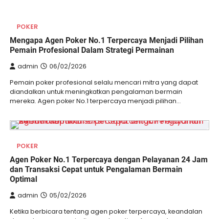
POKER
Mengapa Agen Poker No.1 Terpercaya Menjadi Pilihan
Pemain Profesional Dalam Strategi Permainan
admin
06/02/2026
Pemain poker profesional selalu mencari mitra yang dapat
diandalkan untuk meningkatkan pengalaman bermain
mereka. Agen poker No.1 terpercaya menjadi pilihan…
POKER
Agen Poker No.1 Terpercaya dengan Pelayanan 24 Jam
dan Transaksi Cepat untuk Pengalaman Bermain
Optimal
admin
05/02/2026
Ketika berbicara tentang agen poker terpercaya, keandalan