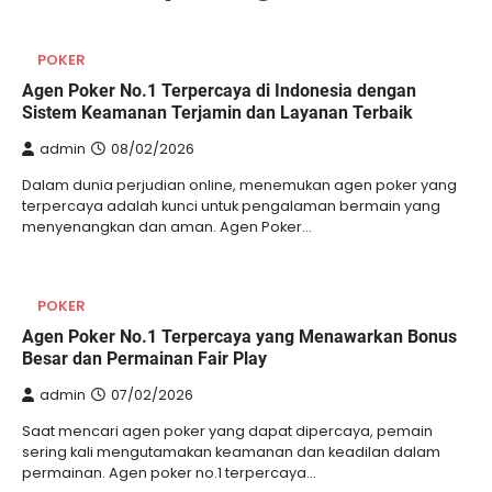
POKER
Agen Poker No.1 Terpercaya di Indonesia dengan
Sistem Keamanan Terjamin dan Layanan Terbaik
admin
08/02/2026
Dalam dunia perjudian online, menemukan agen poker yang
terpercaya adalah kunci untuk pengalaman bermain yang
menyenangkan dan aman. Agen Poker…
POKER
Agen Poker No.1 Terpercaya yang Menawarkan Bonus
Besar dan Permainan Fair Play
admin
07/02/2026
Saat mencari agen poker yang dapat dipercaya, pemain
sering kali mengutamakan keamanan dan keadilan dalam
permainan. Agen poker no.1 terpercaya…