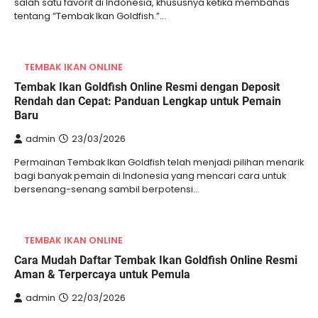
salah satu favorit di Indonesia, khususnya ketika membahas
tentang “Tembak Ikan Goldfish.”…
TEMBAK IKAN ONLINE
Tembak Ikan Goldfish Online Resmi dengan Deposit
Rendah dan Cepat: Panduan Lengkap untuk Pemain
Baru
admin
23/03/2026
Permainan Tembak Ikan Goldfish telah menjadi pilihan menarik
bagi banyak pemain di Indonesia yang mencari cara untuk
bersenang-senang sambil berpotensi…
TEMBAK IKAN ONLINE
Cara Mudah Daftar Tembak Ikan Goldfish Online Resmi
Aman & Terpercaya untuk Pemula
admin
22/03/2026