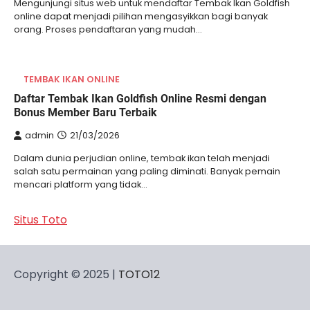
Mengunjungi situs web untuk mendaftar Tembak Ikan Goldfish
online dapat menjadi pilihan mengasyikkan bagi banyak
orang. Proses pendaftaran yang mudah…
TEMBAK IKAN ONLINE
Daftar Tembak Ikan Goldfish Online Resmi dengan
Bonus Member Baru Terbaik
admin
21/03/2026
Dalam dunia perjudian online, tembak ikan telah menjadi
salah satu permainan yang paling diminati. Banyak pemain
mencari platform yang tidak…
Situs Toto
Copyright © 2025 |
TOTO12