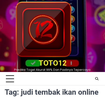
Skip
to
content
TOTO12
Prediksi Togel Akurat 99% Dan Pastinya Tepercaya.
Tag:
judi tembak ikan online