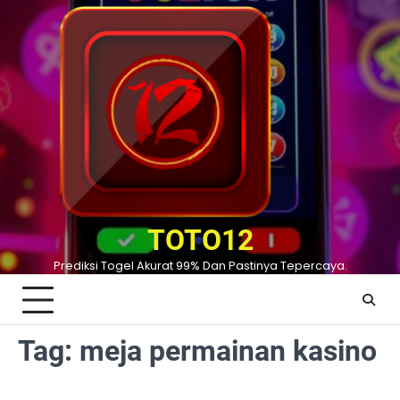
Skip
to
content
TOTO12
Prediksi Togel Akurat 99% Dan Pastinya Tepercaya.
Tag:
meja permainan kasino