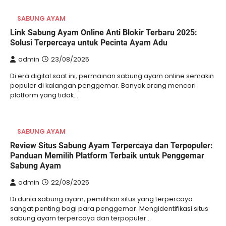
SABUNG AYAM
Link Sabung Ayam Online Anti Blokir Terbaru 2025:
Solusi Terpercaya untuk Pecinta Ayam Adu
admin
23/08/2025
Di era digital saat ini, permainan sabung ayam online semakin
populer di kalangan penggemar. Banyak orang mencari
platform yang tidak…
SABUNG AYAM
Review Situs Sabung Ayam Terpercaya dan Terpopuler:
Panduan Memilih Platform Terbaik untuk Penggemar
Sabung Ayam
admin
22/08/2025
Di dunia sabung ayam, pemilihan situs yang terpercaya
sangat penting bagi para penggemar. Mengidentifikasi situs
sabung ayam terpercaya dan terpopuler…