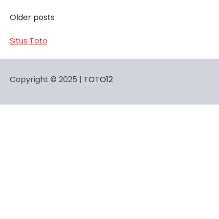
Older posts
Posts
navigation
Situs Toto
Copyright © 2025 |
TOTO12