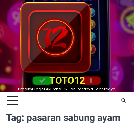
Skip
to
content
TOTO12
Prediksi Togel Akurat 99% Dan Pastinya Tepercaya.
Tag:
pasaran sabung ayam