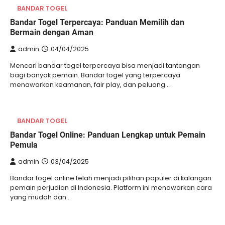
BANDAR TOGEL
Bandar Togel Terpercaya: Panduan Memilih dan
Bermain dengan Aman
admin
04/04/2025
Mencari bandar togel terpercaya bisa menjadi tantangan
bagi banyak pemain. Bandar togel yang terpercaya
menawarkan keamanan, fair play, dan peluang…
BANDAR TOGEL
Bandar Togel Online: Panduan Lengkap untuk Pemain
Pemula
admin
03/04/2025
Bandar togel online telah menjadi pilihan populer di kalangan
pemain perjudian di Indonesia. Platform ini menawarkan cara
yang mudah dan…