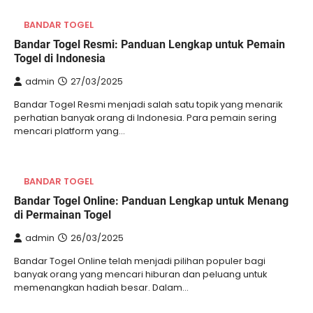
BANDAR TOGEL
Bandar Togel Resmi: Panduan Lengkap untuk Pemain
Togel di Indonesia
admin
27/03/2025
Bandar Togel Resmi menjadi salah satu topik yang menarik
perhatian banyak orang di Indonesia. Para pemain sering
mencari platform yang…
BANDAR TOGEL
Bandar Togel Online: Panduan Lengkap untuk Menang
di Permainan Togel
admin
26/03/2025
Bandar Togel Online telah menjadi pilihan populer bagi
banyak orang yang mencari hiburan dan peluang untuk
memenangkan hadiah besar. Dalam…