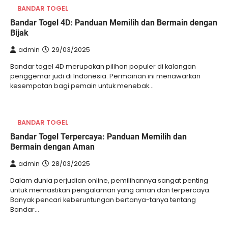
BANDAR TOGEL
Bandar Togel 4D: Panduan Memilih dan Bermain dengan
Bijak
admin
29/03/2025
Bandar togel 4D merupakan pilihan populer di kalangan
penggemar judi di Indonesia. Permainan ini menawarkan
kesempatan bagi pemain untuk menebak…
BANDAR TOGEL
Bandar Togel Terpercaya: Panduan Memilih dan
Bermain dengan Aman
admin
28/03/2025
Dalam dunia perjudian online, pemilihannya sangat penting
untuk memastikan pengalaman yang aman dan terpercaya.
Banyak pencari keberuntungan bertanya-tanya tentang
Bandar…