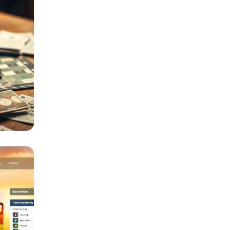
 Panduan
emula
h menjadi
penggemar
itas ini
uang…
n
rbaik
pilihan
g ingin