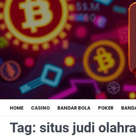
Skip
to
content
HOME
CASINO
BANDAR BOLA
POKER
BAND
Tag:
situs judi olah