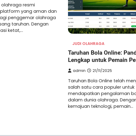
menikmati taruhan olahraga 
n olahraga resmi
kenyamanan dari rumah mere
platform yang aman dan
bagi penggemar olahraga
ang taruhan. Dengan
asi ketat,…
JUDI OLAHRAGA
Taruhan Bola Online: Pan
Lengkap untuk Pemain P
admin
21/11/2025
Taruhan Bola Online telah men
salah satu cara populer untuk
mendapatkan pengalaman b
dalam dunia olahraga. Denga
kemajuan teknologi, pemain…