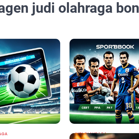
agen judi olahraga bo
AGA
JUDI OLAHRAGA