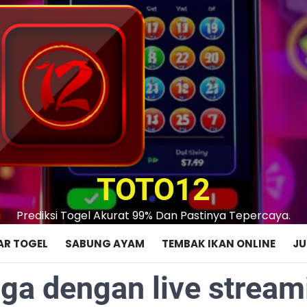
TOTO12
Prediksi Togel Akurat 99% Dan Pastinya Tepercaya.
AR TOGEL
SABUNG AYAM
TEMBAK IKAN ONLINE
JU
raga dengan live stream