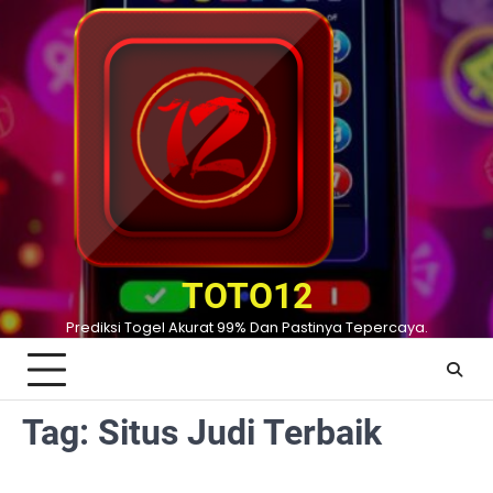
Skip
to
content
TOTO12
Prediksi Togel Akurat 99% Dan Pastinya Tepercaya.
Tag:
Situs Judi Terbaik