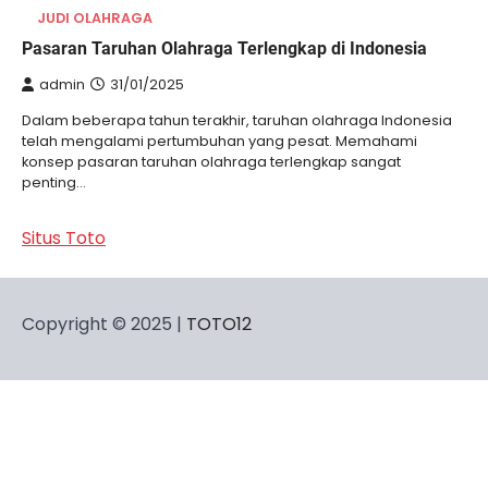
JUDI OLAHRAGA
Pasaran Taruhan Olahraga Terlengkap di Indonesia
admin
31/01/2025
Dalam beberapa tahun terakhir, taruhan olahraga Indonesia
telah mengalami pertumbuhan yang pesat. Memahami
konsep pasaran taruhan olahraga terlengkap sangat
penting…
Situs Toto
Copyright © 2025 |
TOTO12