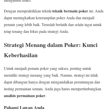
mengambil risiko.
teknik bermain poker
Dengan mempraktikkan teknik-
ini, Anda
dapat meningkatkan keterampilan poker Anda dan menjadi
pemain yang lebih baik. Teruslah berlatih dan selalu ingat untuk
tetap tenang dan fokus pada strategi Anda.
Strategi Menang dalam Poker: Kunci
Keberhasilan
Untuk menjadi pemain poker yang sukses, penting untuk
memiliki strategi menang yang baik. Namun, strategi ini tidak
dapat dibangun hanya dengan mengandalkan peruntungan dan
insting permainan semata. Anda juga harus mempertimbangkan
analisis permainan poker
.
Pahami Lawan Anda