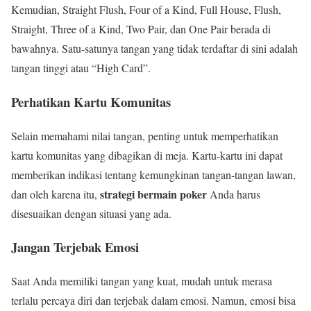
Kemudian, Straight Flush, Four of a Kind, Full House, Flush,
Straight, Three of a Kind, Two Pair, dan One Pair berada di
bawahnya. Satu-satunya tangan yang tidak terdaftar di sini adalah
tangan tinggi atau “High Card”.
Perhatikan Kartu Komunitas
Selain memahami nilai tangan, penting untuk memperhatikan
kartu komunitas yang dibagikan di meja. Kartu-kartu ini dapat
memberikan indikasi tentang kemungkinan tangan-tangan lawan,
strategi bermain poker
dan oleh karena itu,
Anda harus
disesuaikan dengan situasi yang ada.
Jangan Terjebak Emosi
Saat Anda memiliki tangan yang kuat, mudah untuk merasa
terlalu percaya diri dan terjebak dalam emosi. Namun, emosi bisa