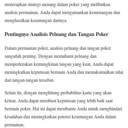
menerapkan strategi menang dalam poker yang melibatkan
analisis permainan, Anda dapat mengamankan kemenangan dan
menghasilkan keuntungan darinya.
Pentingnya Analisis Peluang dan Tangan Poker
Dalam permainan poker, analisis peluang dan tangan poker
sangatlah penting. Dengan memahami peluang dan
memperkirakan kemungkinan tangan yang kuat, Anda dapat
meningkatkan keputusan bermain Anda dan memaksimalkan nilai
dari tangan-tangan tersebut.
Selain itu, dengan menghitung probabilitas kartu yang akan
keluar, Anda dapat membuat keputusan yang lebih baik saat
bermain poker. Hal ini dapat membantu Anda untuk menghindari
kesalahan dan meningkatkan potensi keuntungan Anda dalam
permainan.