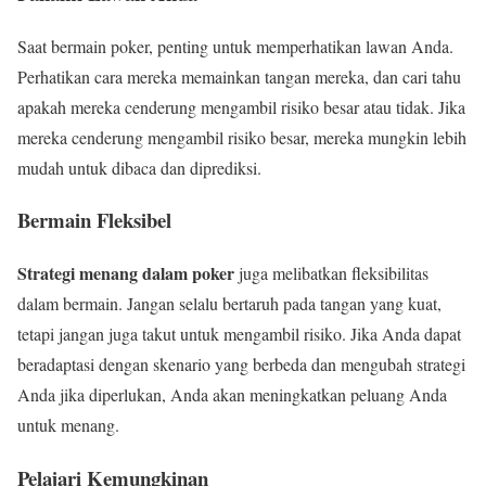
Saat bermain poker, penting untuk memperhatikan lawan Anda.
Perhatikan cara mereka memainkan tangan mereka, dan cari tahu
apakah mereka cenderung mengambil risiko besar atau tidak. Jika
mereka cenderung mengambil risiko besar, mereka mungkin lebih
mudah untuk dibaca dan diprediksi.
Bermain Fleksibel
Strategi menang dalam poker
juga melibatkan fleksibilitas
dalam bermain. Jangan selalu bertaruh pada tangan yang kuat,
tetapi jangan juga takut untuk mengambil risiko. Jika Anda dapat
beradaptasi dengan skenario yang berbeda dan mengubah strategi
Anda jika diperlukan, Anda akan meningkatkan peluang Anda
untuk menang.
Pelajari Kemungkinan