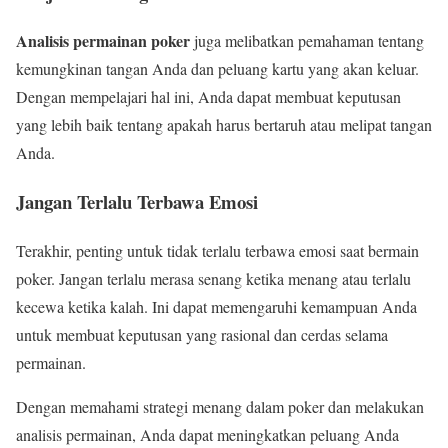
Analisis permainan poker
juga melibatkan pemahaman tentang
kemungkinan tangan Anda dan peluang kartu yang akan keluar.
Dengan mempelajari hal ini, Anda dapat membuat keputusan
yang lebih baik tentang apakah harus bertaruh atau melipat tangan
Anda.
Jangan Terlalu Terbawa Emosi
Terakhir, penting untuk tidak terlalu terbawa emosi saat bermain
poker. Jangan terlalu merasa senang ketika menang atau terlalu
kecewa ketika kalah. Ini dapat memengaruhi kemampuan Anda
untuk membuat keputusan yang rasional dan cerdas selama
permainan.
Dengan memahami strategi menang dalam poker dan melakukan
analisis permainan, Anda dapat meningkatkan peluang Anda