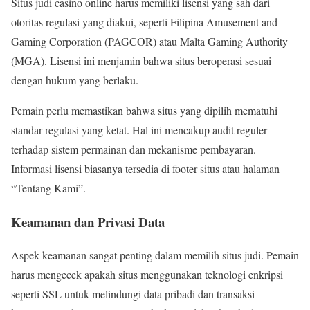
Situs judi casino online harus memiliki lisensi yang sah dari
otoritas regulasi yang diakui, seperti Filipina Amusement and
Gaming Corporation (PAGCOR) atau Malta Gaming Authority
(MGA). Lisensi ini menjamin bahwa situs beroperasi sesuai
dengan hukum yang berlaku.
Pemain perlu memastikan bahwa situs yang dipilih mematuhi
standar regulasi yang ketat. Hal ini mencakup audit reguler
terhadap sistem permainan dan mekanisme pembayaran.
Informasi lisensi biasanya tersedia di footer situs atau halaman
“Tentang Kami”.
Keamanan dan Privasi Data
Aspek keamanan sangat penting dalam memilih situs judi. Pemain
harus mengecek apakah situs menggunakan teknologi enkripsi
seperti SSL untuk melindungi data pribadi dan transaksi