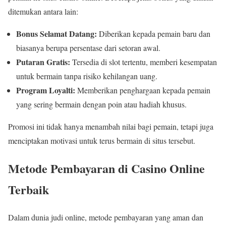
ditemukan antara lain:
Bonus Selamat Datang:
Diberikan kepada pemain baru dan
biasanya berupa persentase dari setoran awal.
Putaran Gratis:
Tersedia di slot tertentu, memberi kesempatan
untuk bermain tanpa risiko kehilangan uang.
Program Loyalti:
Memberikan penghargaan kepada pemain
yang sering bermain dengan poin atau hadiah khusus.
Promosi ini tidak hanya menambah nilai bagi pemain, tetapi juga
menciptakan motivasi untuk terus bermain di situs tersebut.
Metode Pembayaran di Casino Online
Terbaik
Dalam dunia judi online, metode pembayaran yang aman dan