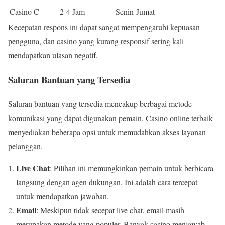
Casino C
2-4 Jam
Senin-Jumat
Kecepatan respons ini dapat sangat mempengaruhi kepuasan
pengguna, dan casino yang kurang responsif sering kali
mendapatkan ulasan negatif.
Saluran Bantuan yang Tersedia
Saluran bantuan yang tersedia mencakup berbagai metode
komunikasi yang dapat digunakan pemain. Casino online terbaik
menyediakan beberapa opsi untuk memudahkan akses layanan
pelanggan.
Live Chat
: Pilihan ini memungkinkan pemain untuk berbicara
langsung dengan agen dukungan. Ini adalah cara tercepat
untuk mendapatkan jawaban.
Email
: Meskipun tidak secepat live chat, email masih
merupakan metode yang populer. Banyak casino menjawab