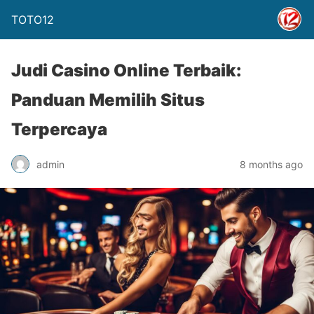
TOTO12
Judi Casino Online Terbaik:
Panduan Memilih Situs
Terpercaya
admin
8 months ago