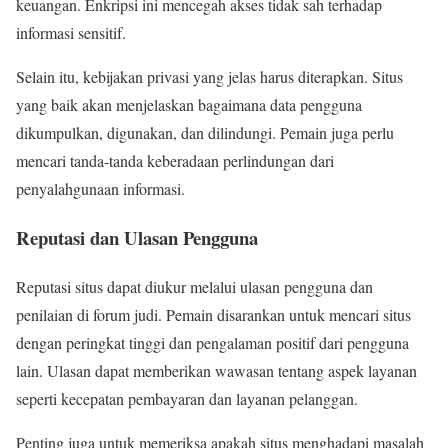
keuangan. Enkripsi ini mencegah akses tidak sah terhadap
informasi sensitif.
Selain itu, kebijakan privasi yang jelas harus diterapkan. Situs
yang baik akan menjelaskan bagaimana data pengguna
dikumpulkan, digunakan, dan dilindungi. Pemain juga perlu
mencari tanda-tanda keberadaan perlindungan dari
penyalahgunaan informasi.
Reputasi dan Ulasan Pengguna
Reputasi situs dapat diukur melalui ulasan pengguna dan
penilaian di forum judi. Pemain disarankan untuk mencari situs
dengan peringkat tinggi dan pengalaman positif dari pengguna
lain. Ulasan dapat memberikan wawasan tentang aspek layanan
seperti kecepatan pembayaran dan layanan pelanggan.
Penting juga untuk memeriksa apakah situs menghadapi masalah