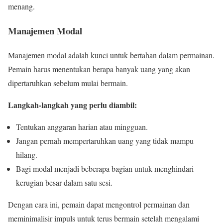
menang.
Manajemen Modal
Manajemen modal adalah kunci untuk bertahan dalam permainan.
Pemain harus menentukan berapa banyak uang yang akan
dipertaruhkan sebelum mulai bermain.
Langkah-langkah yang perlu diambil:
Tentukan anggaran harian atau mingguan.
Jangan pernah mempertaruhkan uang yang tidak mampu
hilang.
Bagi modal menjadi beberapa bagian untuk menghindari
kerugian besar dalam satu sesi.
Dengan cara ini, pemain dapat mengontrol permainan dan
meminimalisir impuls untuk terus bermain setelah mengalami