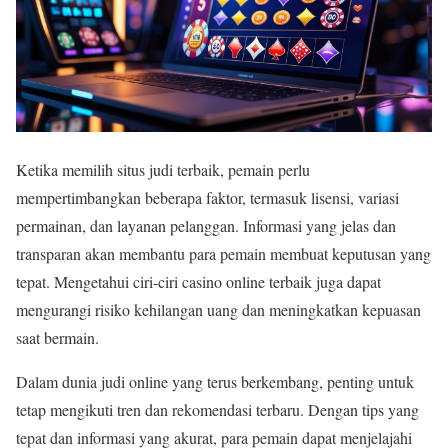
Ketika memilih situs judi terbaik, pemain perlu
mempertimbangkan beberapa faktor, termasuk lisensi, variasi
permainan, dan layanan pelanggan. Informasi yang jelas dan
transparan akan membantu para pemain membuat keputusan yang
tepat. Mengetahui ciri-ciri casino online terbaik juga dapat
mengurangi risiko kehilangan uang dan meningkatkan kepuasan
saat bermain.
Dalam dunia judi online yang terus berkembang, penting untuk
tetap mengikuti tren dan rekomendasi terbaru. Dengan tips yang
tepat dan informasi yang akurat, para pemain dapat menjelajahi