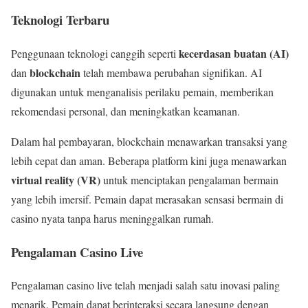
Teknologi Terbaru
kecerdasan buatan (AI)
Penggunaan teknologi canggih seperti
blockchain
dan
telah membawa perubahan signifikan. AI
digunakan untuk menganalisis perilaku pemain, memberikan
rekomendasi personal, dan meningkatkan keamanan.
Dalam hal pembayaran, blockchain menawarkan transaksi yang
lebih cepat dan aman. Beberapa platform kini juga menawarkan
virtual reality (VR)
untuk menciptakan pengalaman bermain
yang lebih imersif. Pemain dapat merasakan sensasi bermain di
casino nyata tanpa harus meninggalkan rumah.
Pengalaman Casino Live
Pengalaman casino live telah menjadi salah satu inovasi paling
menarik. Pemain dapat berinteraksi secara langsung dengan