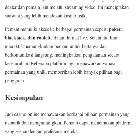
dealer dan pemain lain melalui streaming video. Ini menciptakan
suasana yang lebih mendekati kasino fisik.
poker,
Pemain memiliki akses ke berbagai permainan seperti
blackjack, dan roulette
dalam format live. Selain itu, fitur
interaktif memungkinkan pemain untuk bertanya dan
berkomunikasi langsung, meningkatkan pengalaman secara
keseluruhan. Beberapa platform juga menawarkan variasi
permainan yang unik, memberikan lebih banyak pilihan bagi
pengguna.
Kesimpulan
Judi casino online menawarkan berbagai pilihan permainan yang
menarik dan menguntungkan. Pemain dapat menemukan platform
yang sesuai dengan preferensi mereka.