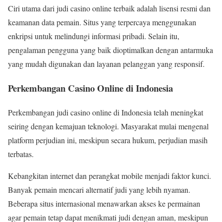
Ciri utama dari judi casino online terbaik adalah lisensi resmi dan
keamanan data pemain. Situs yang terpercaya menggunakan
enkripsi untuk melindungi informasi pribadi. Selain itu,
pengalaman pengguna yang baik dioptimalkan dengan antarmuka
yang mudah digunakan dan layanan pelanggan yang responsif.
Perkembangan Casino Online di Indonesia
Perkembangan judi casino online di Indonesia telah meningkat
seiring dengan kemajuan teknologi. Masyarakat mulai mengenal
platform perjudian ini, meskipun secara hukum, perjudian masih
terbatas.
Kebangkitan internet dan perangkat mobile menjadi faktor kunci.
Banyak pemain mencari alternatif judi yang lebih nyaman.
Beberapa situs internasional menawarkan akses ke permainan
agar pemain tetap dapat menikmati judi dengan aman, meskipun