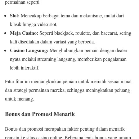
permainan seperti:
Slot:
Mencakup berbagai tema dan mekanisme, mulai dari
klasik hingga video slot.
Meja Casino:
Seperti blackjack, roulette, dan baccarat, sering
kali disediakan dalam variasi yang berbeda.
Casino Langsung:
Menghubungkan pemain dengan dealer
nyata melalui streaming langsung, memberikan pengalaman
lebih interaktif.
Fitur-fitur ini memungkinkan pemain untuk memilih sesuai minat
dan strategi permainan mereka, sehingga meningkatkan peluang
untuk menang.
Bonus dan Promosi Menarik
Bonus dan promosi merupakan faktor penting dalam menarik
pemain ke situs casino online. Beberapa jenis bonus yang umum