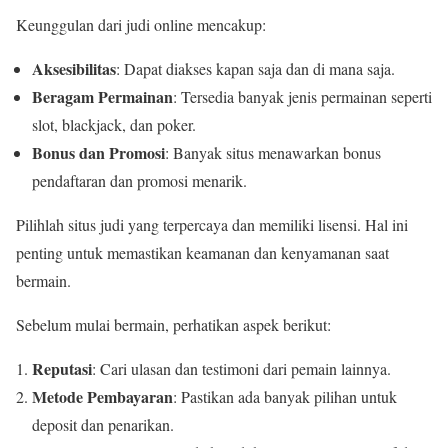
Keunggulan dari judi online mencakup:
Aksesibilitas
: Dapat diakses kapan saja dan di mana saja.
Beragam Permainan
: Tersedia banyak jenis permainan seperti
slot, blackjack, dan poker.
Bonus dan Promosi
: Banyak situs menawarkan bonus
pendaftaran dan promosi menarik.
Pilihlah situs judi yang terpercaya dan memiliki lisensi. Hal ini
penting untuk memastikan keamanan dan kenyamanan saat
bermain.
Sebelum mulai bermain, perhatikan aspek berikut:
Reputasi
: Cari ulasan dan testimoni dari pemain lainnya.
Metode Pembayaran
: Pastikan ada banyak pilihan untuk
deposit dan penarikan.