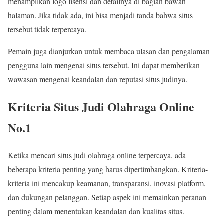
menampilkan logo lisensi dan detailnya di bagian bawah
halaman. Jika tidak ada, ini bisa menjadi tanda bahwa situs
tersebut tidak terpercaya.
Pemain juga dianjurkan untuk membaca ulasan dan pengalaman
pengguna lain mengenai situs tersebut. Ini dapat memberikan
wawasan mengenai keandalan dan reputasi situs judinya.
Kriteria Situs Judi Olahraga Online
No.1
Ketika mencari situs judi olahraga online terpercaya, ada
beberapa kriteria penting yang harus dipertimbangkan. Kriteria-
kriteria ini mencakup keamanan, transparansi, inovasi platform,
dan dukungan pelanggan. Setiap aspek ini memainkan peranan
penting dalam menentukan keandalan dan kualitas situs.