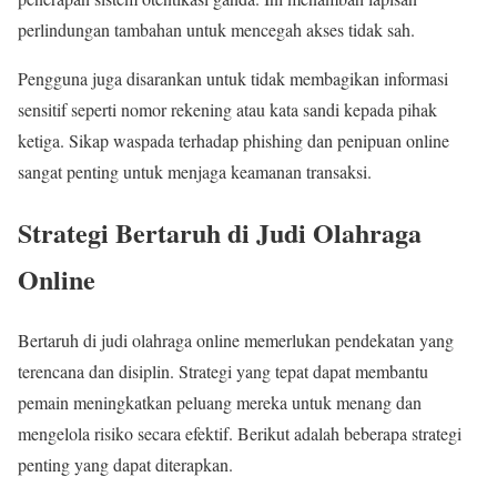
perlindungan tambahan untuk mencegah akses tidak sah.
Pengguna juga disarankan untuk tidak membagikan informasi
sensitif seperti nomor rekening atau kata sandi kepada pihak
ketiga. Sikap waspada terhadap phishing dan penipuan online
sangat penting untuk menjaga keamanan transaksi.
Strategi Bertaruh di Judi Olahraga
Online
Bertaruh di judi olahraga online memerlukan pendekatan yang
terencana dan disiplin. Strategi yang tepat dapat membantu
pemain meningkatkan peluang mereka untuk menang dan
mengelola risiko secara efektif. Berikut adalah beberapa strategi
penting yang dapat diterapkan.