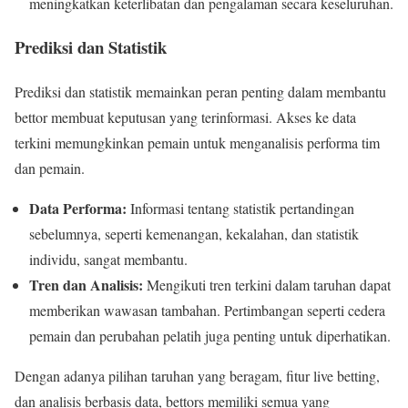
meningkatkan keterlibatan dan pengalaman secara keseluruhan.
Prediksi dan Statistik
Prediksi dan statistik memainkan peran penting dalam membantu
bettor membuat keputusan yang terinformasi. Akses ke data
terkini memungkinkan pemain untuk menganalisis performa tim
dan pemain.
Data Performa:
Informasi tentang statistik pertandingan
sebelumnya, seperti kemenangan, kekalahan, dan statistik
individu, sangat membantu.
Tren dan Analisis:
Mengikuti tren terkini dalam taruhan dapat
memberikan wawasan tambahan. Pertimbangan seperti cedera
pemain dan perubahan pelatih juga penting untuk diperhatikan.
Dengan adanya pilihan taruhan yang beragam, fitur live betting,
dan analisis berbasis data, bettors memiliki semua yang