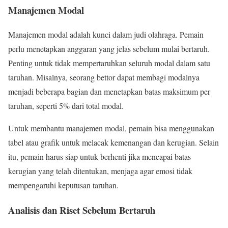
Manajemen Modal
Manajemen modal adalah kunci dalam judi olahraga. Pemain
perlu menetapkan anggaran yang jelas sebelum mulai bertaruh.
Penting untuk tidak mempertaruhkan seluruh modal dalam satu
taruhan. Misalnya, seorang bettor dapat membagi modalnya
menjadi beberapa bagian dan menetapkan batas maksimum per
taruhan, seperti 5% dari total modal.
Untuk membantu manajemen modal, pemain bisa menggunakan
tabel atau grafik untuk melacak kemenangan dan kerugian. Selain
itu, pemain harus siap untuk berhenti jika mencapai batas
kerugian yang telah ditentukan, menjaga agar emosi tidak
mempengaruhi keputusan taruhan.
Analisis dan Riset Sebelum Bertaruh