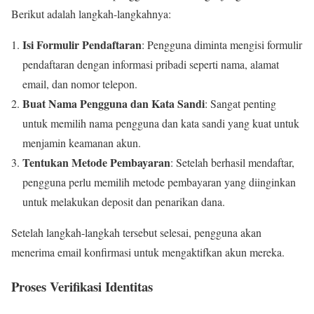
Berikut adalah langkah-langkahnya:
Isi Formulir Pendaftaran
: Pengguna diminta mengisi formulir
pendaftaran dengan informasi pribadi seperti nama, alamat
email, dan nomor telepon.
Buat Nama Pengguna dan Kata Sandi
: Sangat penting
untuk memilih nama pengguna dan kata sandi yang kuat untuk
menjamin keamanan akun.
Tentukan Metode Pembayaran
: Setelah berhasil mendaftar,
pengguna perlu memilih metode pembayaran yang diinginkan
untuk melakukan deposit dan penarikan dana.
Setelah langkah-langkah tersebut selesai, pengguna akan
menerima email konfirmasi untuk mengaktifkan akun mereka.
Proses Verifikasi Identitas