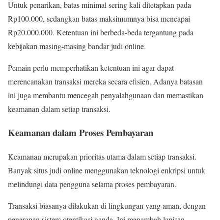
Untuk penarikan, batas minimal sering kali ditetapkan pada
Rp100.000, sedangkan batas maksimumnya bisa mencapai
Rp20.000.000. Ketentuan ini berbeda-beda tergantung pada
kebijakan masing-masing bandar judi online.
Pemain perlu memperhatikan ketentuan ini agar dapat
merencanakan transaksi mereka secara efisien. Adanya batasan
ini juga membantu mencegah penyalahgunaan dan memastikan
keamanan dalam setiap transaksi.
Keamanan dalam Proses Pembayaran
Keamanan merupakan prioritas utama dalam setiap transaksi.
Banyak situs judi online menggunakan teknologi enkripsi untuk
melindungi data pengguna selama proses pembayaran.
Transaksi biasanya dilakukan di lingkungan yang aman, dengan
penerapan sistem otentikasi ganda. Ini menambah lapisan