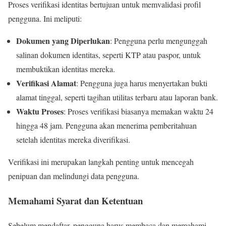
Proses verifikasi identitas bertujuan untuk memvalidasi profil
pengguna. Ini meliputi:
Dokumen yang Diperlukan
: Pengguna perlu mengunggah
salinan dokumen identitas, seperti KTP atau paspor, untuk
membuktikan identitas mereka.
Verifikasi Alamat
: Pengguna juga harus menyertakan bukti
alamat tinggal, seperti tagihan utilitas terbaru atau laporan bank.
Waktu Proses
: Proses verifikasi biasanya memakan waktu 24
hingga 48 jam. Pengguna akan menerima pemberitahuan
setelah identitas mereka diverifikasi.
Verifikasi ini merupakan langkah penting untuk mencegah
penipuan dan melindungi data pengguna.
Memahami Syarat dan Ketentuan
Sebelum mendaftar, pengguna harus membaca dan memahami