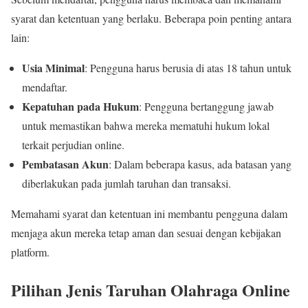
syarat dan ketentuan yang berlaku. Beberapa poin penting antara
lain:
Usia Minimal
: Pengguna harus berusia di atas 18 tahun untuk
mendaftar.
Kepatuhan pada Hukum
: Pengguna bertanggung jawab
untuk memastikan bahwa mereka mematuhi hukum lokal
terkait perjudian online.
Pembatasan Akun
: Dalam beberapa kasus, ada batasan yang
diberlakukan pada jumlah taruhan dan transaksi.
Memahami syarat dan ketentuan ini membantu pengguna dalam
menjaga akun mereka tetap aman dan sesuai dengan kebijakan
platform.
Pilihan Jenis Taruhan Olahraga Online