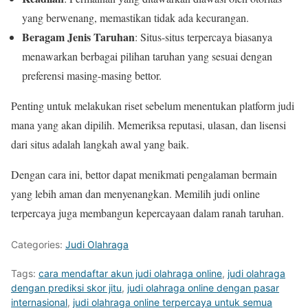
yang berwenang, memastikan tidak ada kecurangan.
Beragam Jenis Taruhan
: Situs-situs terpercaya biasanya
menawarkan berbagai pilihan taruhan yang sesuai dengan
preferensi masing-masing bettor.
Penting untuk melakukan riset sebelum menentukan platform judi
mana yang akan dipilih. Memeriksa reputasi, ulasan, dan lisensi
dari situs adalah langkah awal yang baik.
Dengan cara ini, bettor dapat menikmati pengalaman bermain
yang lebih aman dan menyenangkan. Memilih judi online
terpercaya juga membangun kepercayaan dalam ranah taruhan.
Categories:
Judi Olahraga
Tags:
cara mendaftar akun judi olahraga online
,
judi olahraga
dengan prediksi skor jitu
,
judi olahraga online dengan pasar
internasional
,
judi olahraga online terpercaya untuk semua