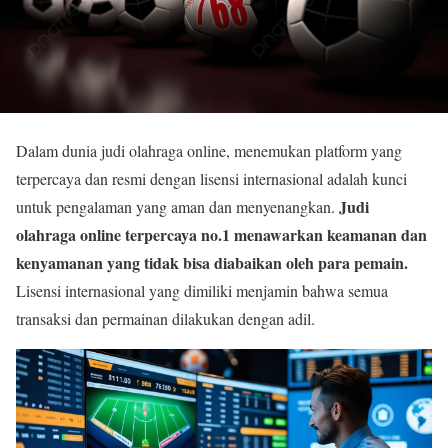
Dalam dunia judi olahraga online, menemukan platform yang
terpercaya dan resmi dengan lisensi internasional adalah kunci
Judi
untuk pengalaman yang aman dan menyenangkan.
olahraga online terpercaya no.1 menawarkan keamanan dan
kenyamanan yang tidak bisa diabaikan oleh para pemain.
Lisensi internasional yang dimiliki menjamin bahwa semua
transaksi dan permainan dilakukan dengan adil.