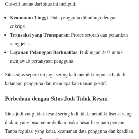
Ciri-ciri utama dari situs ini meliputi:
Keamanan Tinggi
: Data pengguna dilindungi dengan
enkripsi.
Transaksi yang Transparan
: Proses setoran dan penarikan
yang jelas.
Layanan Pelanggan Berkualitas
: Dukungan 24/7 untuk
menjawab pertanyaan pengguna.
Situs-situs seperti ini juga sering kali memiliki reputasi baik di
kalangan pengguna dan mendapatkan ulasan positif.
Perbedaan dengan Situs Judi Tidak Resmi
Situs judi yang tidak resmi sering kali tidak memiliki lisensi yang
diakui, yang bisa menimbulkan risiko besar bagi para pemain.
Tanpa regulasi yang ketat, keamanan data pengguna dan keadilan