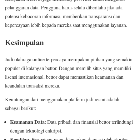
pelanggaran data. Pengguna harus selalu diberitahu jika ada
potensi kebocoran informasi, memberikan transparansi dan
kepercayaan lebih kepada mereka saat menggunakan layanan.
Kesimpulan
Judi olahraga online terpercaya merupakan pilihan yang semakin
populer di kalangan bettor. Dengan memilih situs yang memiliki
lisensi internasional, bettor dapat memastikan keamanan dan
keandalan transaksi mereka.
Keuntungan dari menggunakan platform judi resmi adalah
sebagai berikut:
Keamanan Data
: Data pribadi dan finansial bettor terlindungi
dengan teknologi enkripsi.
Keadilan
: Permainan yang ditawarkan diawasi oleh otoritas