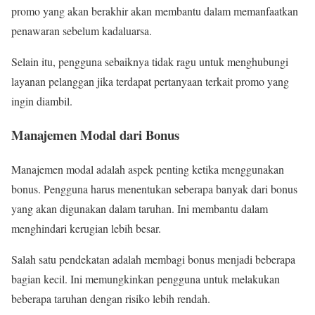
promo yang akan berakhir akan membantu dalam memanfaatkan
penawaran sebelum kadaluarsa.
Selain itu, pengguna sebaiknya tidak ragu untuk menghubungi
layanan pelanggan jika terdapat pertanyaan terkait promo yang
ingin diambil.
Manajemen Modal dari Bonus
Manajemen modal adalah aspek penting ketika menggunakan
bonus. Pengguna harus menentukan seberapa banyak dari bonus
yang akan digunakan dalam taruhan. Ini membantu dalam
menghindari kerugian lebih besar.
Salah satu pendekatan adalah membagi bonus menjadi beberapa
bagian kecil. Ini memungkinkan pengguna untuk melakukan
beberapa taruhan dengan risiko lebih rendah.