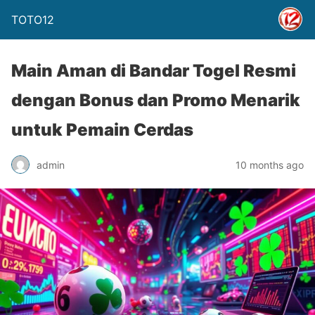
TOTO12
Main Aman di Bandar Togel Resmi
dengan Bonus dan Promo Menarik
untuk Pemain Cerdas
admin
10 months ago