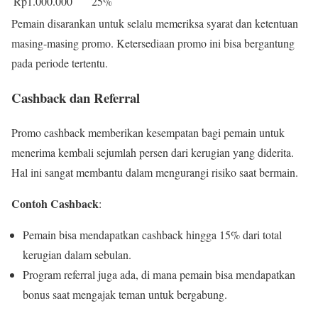
Rp1.000.000
25%
Pemain disarankan untuk selalu memeriksa syarat dan ketentuan
masing-masing promo. Ketersediaan promo ini bisa bergantung
pada periode tertentu.
Cashback dan Referral
Promo cashback memberikan kesempatan bagi pemain untuk
menerima kembali sejumlah persen dari kerugian yang diderita.
Hal ini sangat membantu dalam mengurangi risiko saat bermain.
Contoh Cashback
:
Pemain bisa mendapatkan cashback hingga 15% dari total
kerugian dalam sebulan.
Program referral juga ada, di mana pemain bisa mendapatkan
bonus saat mengajak teman untuk bergabung.