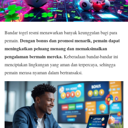
Bandar togel resmi menawarkan banyak keunggulan bagi para
Dengan bonus dan promosi menarik, pemain dapat
pemain.
meningkatkan peluang menang dan memaksimalkan
pengalaman bermain mereka.
Keberadaan bandar-bandar ini
menciptakan lingkungan yang aman dan terpercaya, sehingga
pemain merasa nyaman dalam bertransaksi.