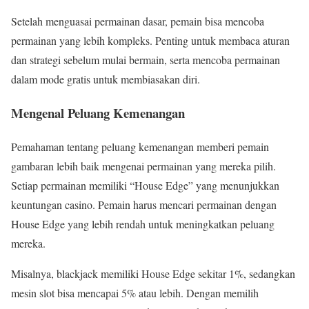
Setelah menguasai permainan dasar, pemain bisa mencoba
permainan yang lebih kompleks. Penting untuk membaca aturan
dan strategi sebelum mulai bermain, serta mencoba permainan
dalam mode gratis untuk membiasakan diri.
Mengenal Peluang Kemenangan
Pemahaman tentang peluang kemenangan memberi pemain
gambaran lebih baik mengenai permainan yang mereka pilih.
Setiap permainan memiliki “House Edge” yang menunjukkan
keuntungan casino. Pemain harus mencari permainan dengan
House Edge yang lebih rendah untuk meningkatkan peluang
mereka.
Misalnya, blackjack memiliki House Edge sekitar 1%, sedangkan
mesin slot bisa mencapai 5% atau lebih. Dengan memilih