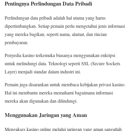
Pentingnya Perlindungan Data Pribadi
Perlindungan data pribadi adalah hal utama yang harus
dipertimbangkan. Setiap pemain perlu mengetahui jenis informasi
yang mereka bagikan, seperti nama, alamat, dan rincian
pembayaran.
Penyedia kasino terkemuka biasanya menggunakan enkripsi
untuk melindungi data. Teknologi seperti SSL (Secure Sockets
Layer) menjadi standar dalam industri ini.
Pemain juga disarankan untuk membaca kebijakan privasi kasino.
Hal ini membantu mereka memahami bagaimana informasi
mereka akan digunakan dan dilindungi.
Menggunakan Jaringan yang Aman
Mengakses kasino online melalui jaringan yang aman sangatlah