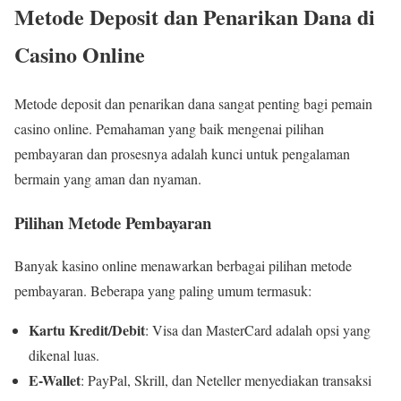
Metode Deposit dan Penarikan Dana di
Casino Online
Metode deposit dan penarikan dana sangat penting bagi pemain
casino online. Pemahaman yang baik mengenai pilihan
pembayaran dan prosesnya adalah kunci untuk pengalaman
bermain yang aman dan nyaman.
Pilihan Metode Pembayaran
Banyak kasino online menawarkan berbagai pilihan metode
pembayaran. Beberapa yang paling umum termasuk:
Kartu Kredit/Debit
: Visa dan MasterCard adalah opsi yang
dikenal luas.
E-Wallet
: PayPal, Skrill, dan Neteller menyediakan transaksi