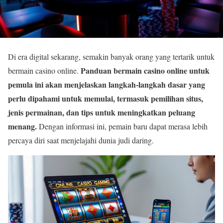
Di era digital sekarang, semakin banyak orang yang tertarik untuk
Panduan bermain casino online untuk
bermain casino online.
pemula ini akan menjelaskan langkah-langkah dasar yang
perlu dipahami untuk memulai, termasuk pemilihan situs,
jenis permainan, dan tips untuk meningkatkan peluang
menang.
Dengan informasi ini, pemain baru dapat merasa lebih
percaya diri saat menjelajahi dunia judi daring.