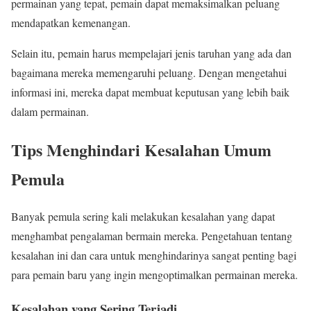
permainan yang tepat, pemain dapat memaksimalkan peluang
mendapatkan kemenangan.
Selain itu, pemain harus mempelajari jenis taruhan yang ada dan
bagaimana mereka memengaruhi peluang. Dengan mengetahui
informasi ini, mereka dapat membuat keputusan yang lebih baik
dalam permainan.
Tips Menghindari Kesalahan Umum
Pemula
Banyak pemula sering kali melakukan kesalahan yang dapat
menghambat pengalaman bermain mereka. Pengetahuan tentang
kesalahan ini dan cara untuk menghindarinya sangat penting bagi
para pemain baru yang ingin mengoptimalkan permainan mereka.
Kesalahan yang Sering Terjadi