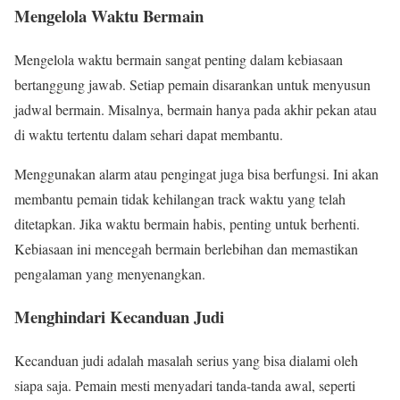
Mengelola Waktu Bermain
Mengelola waktu bermain sangat penting dalam kebiasaan
bertanggung jawab. Setiap pemain disarankan untuk menyusun
jadwal bermain. Misalnya, bermain hanya pada akhir pekan atau
di waktu tertentu dalam sehari dapat membantu.
Menggunakan alarm atau pengingat juga bisa berfungsi. Ini akan
membantu pemain tidak kehilangan track waktu yang telah
ditetapkan. Jika waktu bermain habis, penting untuk berhenti.
Kebiasaan ini mencegah bermain berlebihan dan memastikan
pengalaman yang menyenangkan.
Menghindari Kecanduan Judi
Kecanduan judi adalah masalah serius yang bisa dialami oleh
siapa saja. Pemain mesti menyadari tanda-tanda awal, seperti