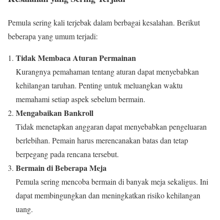
Pemula sering kali terjebak dalam berbagai kesalahan. Berikut
beberapa yang umum terjadi:
Tidak Membaca Aturan Permainan
Kurangnya pemahaman tentang aturan dapat menyebabkan
kehilangan taruhan. Penting untuk meluangkan waktu
memahami setiap aspek sebelum bermain.
Mengabaikan Bankroll
Tidak menetapkan anggaran dapat menyebabkan pengeluaran
berlebihan. Pemain harus merencanakan batas dan tetap
berpegang pada rencana tersebut.
Bermain di Beberapa Meja
Pemula sering mencoba bermain di banyak meja sekaligus. Ini
dapat membingungkan dan meningkatkan risiko kehilangan
uang.