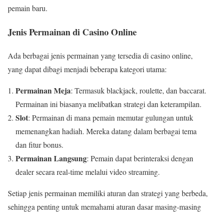
pemain baru.
Jenis Permainan di Casino Online
Ada berbagai jenis permainan yang tersedia di casino online,
yang dapat dibagi menjadi beberapa kategori utama:
Permainan Meja
: Termasuk blackjack, roulette, dan baccarat.
Permainan ini biasanya melibatkan strategi dan keterampilan.
Slot
: Permainan di mana pemain memutar gulungan untuk
memenangkan hadiah. Mereka datang dalam berbagai tema
dan fitur bonus.
Permainan Langsung
: Pemain dapat berinteraksi dengan
dealer secara real-time melalui video streaming.
Setiap jenis permainan memiliki aturan dan strategi yang berbeda,
sehingga penting untuk memahami aturan dasar masing-masing