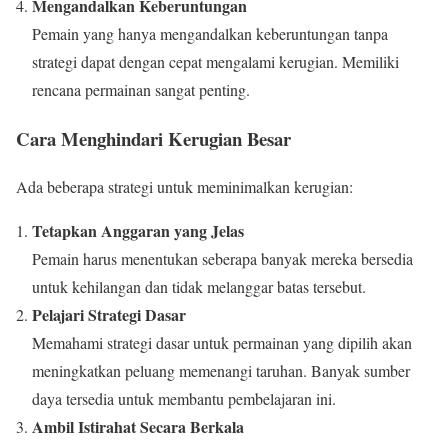
Mengandalkan Keberuntungan
Pemain yang hanya mengandalkan keberuntungan tanpa
strategi dapat dengan cepat mengalami kerugian. Memiliki
rencana permainan sangat penting.
Cara Menghindari Kerugian Besar
Ada beberapa strategi untuk meminimalkan kerugian:
Tetapkan Anggaran yang Jelas
Pemain harus menentukan seberapa banyak mereka bersedia
untuk kehilangan dan tidak melanggar batas tersebut.
Pelajari Strategi Dasar
Memahami strategi dasar untuk permainan yang dipilih akan
meningkatkan peluang memenangi taruhan. Banyak sumber
daya tersedia untuk membantu pembelajaran ini.
Ambil Istirahat Secara Berkala