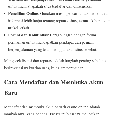
untuk melihat apakah situs terdaftar dan dilisensikan.
Penelitian Online
: Gunakan mesin pencari untuk menemukan
informasi lebih lanjut tentang reputasi situs, termasuk berita dan
artikel terkait.
Forum dan Komunitas
: Bergabunglah dengan forum
permainan untuk mendapatkan pendapat dari pemain
berpengalaman yang telah menggunakan situs tersebut.
Mengecek lisensi dan reputasi adalah langkah penting sebelum
berinvestasi waktu dan uang ke dalam permainan.
Cara Mendaftar dan Membuka Akun
Baru
Mendaftar dan membuka akun baru di casino online adalah
langkah awal yang penting. Proses ini biasanya melibatkan