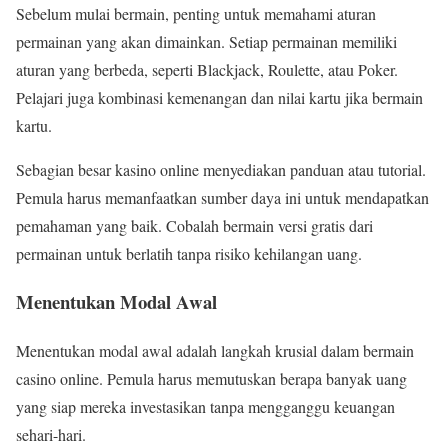
Sebelum mulai bermain, penting untuk memahami aturan
permainan yang akan dimainkan. Setiap permainan memiliki
aturan yang berbeda, seperti Blackjack, Roulette, atau Poker.
Pelajari juga kombinasi kemenangan dan nilai kartu jika bermain
kartu.
Sebagian besar kasino online menyediakan panduan atau tutorial.
Pemula harus memanfaatkan sumber daya ini untuk mendapatkan
pemahaman yang baik. Cobalah bermain versi gratis dari
permainan untuk berlatih tanpa risiko kehilangan uang.
Menentukan Modal Awal
Menentukan modal awal adalah langkah krusial dalam bermain
casino online. Pemula harus memutuskan berapa banyak uang
yang siap mereka investasikan tanpa mengganggu keuangan
sehari-hari.