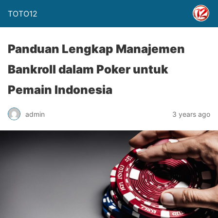
TOTO12
Panduan Lengkap Manajemen
Bankroll dalam Poker untuk
Pemain Indonesia
admin
3 years ago