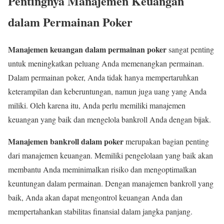
Pentingnya Manajemen Keuangan
dalam Permainan Poker
Manajemen keuangan dalam permainan poker
sangat penting
untuk meningkatkan peluang Anda memenangkan permainan.
Dalam permainan poker, Anda tidak hanya mempertaruhkan
keterampilan dan keberuntungan, namun juga uang yang Anda
miliki. Oleh karena itu, Anda perlu memiliki manajemen
keuangan yang baik dan mengelola bankroll Anda dengan bijak.
Manajemen bankroll dalam poker
merupakan bagian penting
dari manajemen keuangan. Memiliki pengelolaan yang baik akan
membantu Anda meminimalkan risiko dan mengoptimalkan
keuntungan dalam permainan. Dengan manajemen bankroll yang
baik, Anda akan dapat mengontrol keuangan Anda dan
mempertahankan stabilitas finansial dalam jangka panjang.