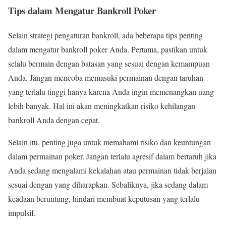
Tips dalam Mengatur Bankroll Poker
Selain strategi pengaturan bankroll, ada beberapa tips penting
dalam mengatur bankroll poker Anda. Pertama, pastikan untuk
selalu bermain dengan batasan yang sesuai dengan kemampuan
Anda. Jangan mencoba memasuki permainan dengan taruhan
yang terlalu tinggi hanya karena Anda ingin memenangkan uang
lebih banyak. Hal ini akan meningkatkan risiko kehilangan
bankroll Anda dengan cepat.
Selain itu, penting juga untuk memahami risiko dan keuntungan
dalam permainan poker. Jangan terlalu agresif dalam bertaruh jika
Anda sedang mengalami kekalahan atau permainan tidak berjalan
sesuai dengan yang diharapkan. Sebaliknya, jika sedang dalam
keadaan beruntung, hindari membuat keputusan yang terlalu
impulsif.