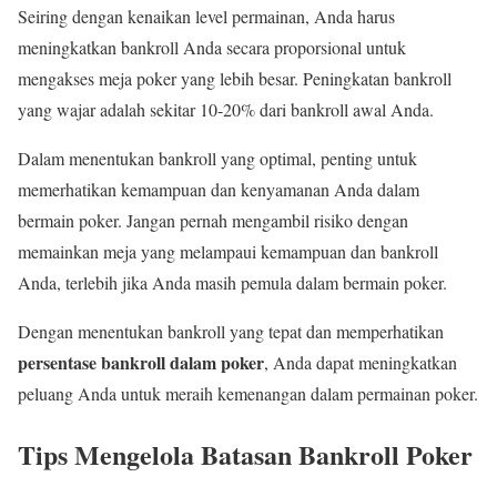
Seiring dengan kenaikan level permainan, Anda harus
meningkatkan bankroll Anda secara proporsional untuk
mengakses meja poker yang lebih besar. Peningkatan bankroll
yang wajar adalah sekitar 10-20% dari bankroll awal Anda.
Dalam menentukan bankroll yang optimal, penting untuk
memerhatikan kemampuan dan kenyamanan Anda dalam
bermain poker. Jangan pernah mengambil risiko dengan
memainkan meja yang melampaui kemampuan dan bankroll
Anda, terlebih jika Anda masih pemula dalam bermain poker.
Dengan menentukan bankroll yang tepat dan memperhatikan
persentase bankroll dalam poker
, Anda dapat meningkatkan
peluang Anda untuk meraih kemenangan dalam permainan poker.
Tips Mengelola Batasan Bankroll Poker