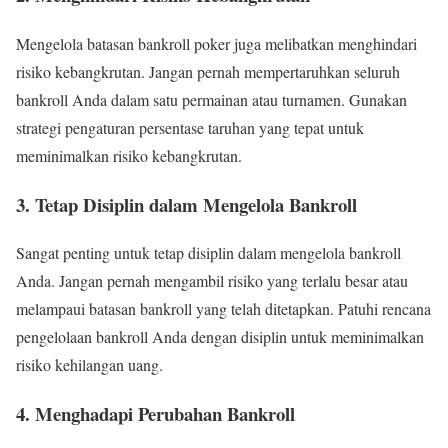
Mengelola batasan bankroll poker juga melibatkan menghindari
risiko kebangkrutan. Jangan pernah mempertaruhkan seluruh
bankroll Anda dalam satu permainan atau turnamen. Gunakan
strategi pengaturan persentase taruhan yang tepat untuk
meminimalkan risiko kebangkrutan.
3. Tetap Disiplin dalam Mengelola Bankroll
Sangat penting untuk tetap disiplin dalam mengelola bankroll
Anda. Jangan pernah mengambil risiko yang terlalu besar atau
melampaui batasan bankroll yang telah ditetapkan. Patuhi rencana
pengelolaan bankroll Anda dengan disiplin untuk meminimalkan
risiko kehilangan uang.
4. Menghadapi Perubahan Bankroll