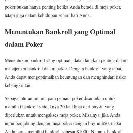
poker bukan hanya penting ketika Anda berada di meja poker,
tetapi juga dalam kehidupan sehari-hari Anda.
Menentukan Bankroll yang Optimal
dalam Poker
Menentukan bankroll yang optimal adalah langkah penting dalam
manajemen bankroll dalam poker. Dengan bankroll yang tepat,
Anda dapat mengoptimalkan keuntungan dan menghindari risiko
kebangkrutan.
Sebagai aturan umum, para pemain poker disarankan untuk
memiliki bankroll setidaknya 20 kali lipat dari buy-in yang
diperlukan untuk mengakses meja poker. Misalnya, jika Anda
ingin bergabung dengan meja poker dengan buy-in $50, maka
Anda harus memiliki bankroll sebesar $1000. Namun, bankroll