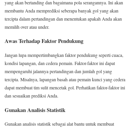
yang akan bertanding dan bagaimana pola serangannya. Ini akan
membantu Anda memprediksi seberapa banyak gol yang akan
tercipta dalam pertandingan dan menentukan apakah Anda akan
memilih over atau under.
Awas Terhadap Faktor Pendukung
Jangan lupa mempertimbangkan faktor pendukung seperti cuaca,
kondisi lapangan, dan cedera pemain. Faktor-faktor ini dapat
mempengaruhi jalannya pertandingan dan jumlah gol yang
tercipta. Misalnya, lapangan basah atau pemain kunci yang cedera
dapat membuat tim sulit mencetak gol. Perhatikan faktor-faktor ini
dan sesuaikan prediksi Anda.
Gunakan Analisis Statistik
Gunakan analisis statistik sebagai alat bantu untuk membuat