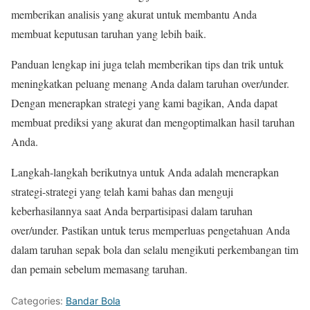
memberikan analisis yang akurat untuk membantu Anda
membuat keputusan taruhan yang lebih baik.
Panduan lengkap ini juga telah memberikan tips dan trik untuk
meningkatkan peluang menang Anda dalam taruhan over/under.
Dengan menerapkan strategi yang kami bagikan, Anda dapat
membuat prediksi yang akurat dan mengoptimalkan hasil taruhan
Anda.
Langkah-langkah berikutnya untuk Anda adalah menerapkan
strategi-strategi yang telah kami bahas dan menguji
keberhasilannya saat Anda berpartisipasi dalam taruhan
over/under. Pastikan untuk terus memperluas pengetahuan Anda
dalam taruhan sepak bola dan selalu mengikuti perkembangan tim
dan pemain sebelum memasang taruhan.
Categories:
Bandar Bola