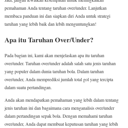
pemahaman Anda tentang taruhan over/under. Lanjutkan
membaca panduan ini dan siapkan diri Anda untuk strategi
taruhan yang lebih baik dan lebih menguntungkan!
Apa itu Taruhan Over/Under?
Pada bagian ini, kami akan menjelaskan apa itu taruhan
over/under. Taruhan over/under adalah salah satu jenis taruhan
yang populer dalam dunia taruhan bola. Dalam taruhan
over/under, Anda memprediksi jumlah total gol yang tercipta
dalam suatu pertandingan.
Anda akan mendapatkan pemahaman yang lebih dalam tentang
jenis taruhan ini dan bagaimana cara menganalisis over/under
dalam pertandingan sepak bola. Dengan memahami taruhan
over/under, Anda dapat membuat keputusan taruhan yang lebih