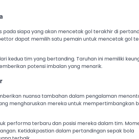
a
s pada siapa yang akan mencetak gol terakhir di pertand
 bettor dapat memilih satu pemain untuk mencetak gol te
ari kedua tim yang bertanding. Taruhan ini memiliki keun
, memberikan potensi imbalan yang menarik.
r
a memberikan nuansa tambahan dalam pengalaman menont
i, yang mengharuskan mereka untuk mempertimbangkan 
asuk performa terbaru dan posisi mereka dalam tim. Mom
bangan. Ketidakpastian dalam pertandingan sepak bola
ang terbaik.