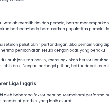
na. Setelah memilih tim dan pemain, bettor menempatkan
t akan berbeda-beda berdasarkan popularitas pemain d
 setelah peluit akhir pertandingan. Jika pemain yang dipi
enerima pembayaran sesuai dengan odds yang berlaku.
f untuk jenis taruhan ini, memungkinkan bettor untuk sa
g lebih baik. Dengan berbagai pilihan, bettor dapat memi
rer Liga Inggris
aruhi oleh beberapa faktor penting. Memahami performa p
m membuat prediksi yang lebih akurat.