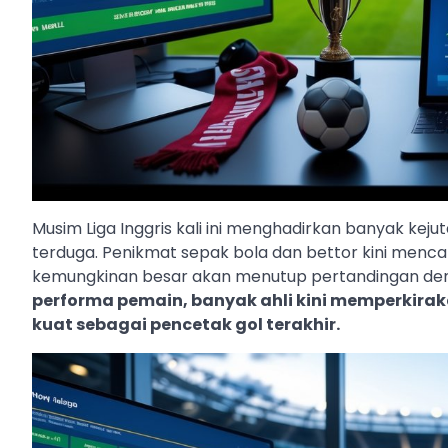
Musim Liga Inggris kali ini menghadirkan banyak keju
terduga. Penikmat sepak bola dan bettor kini mencar
kemungkinan besar akan menutup pertandingan den
performa pemain, banyak ahli kini memperkir
kuat sebagai pencetak gol terakhir.