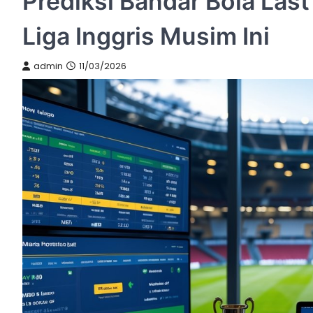
Prediksi Bandar Bola Last
Liga Inggris Musim Ini
admin
11/03/2026