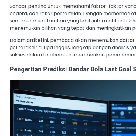
Sangat penting untuk memahami faktor-faktor yang 
cedera, dan rekor pertemuan. Dengan memerhatikan
saat membuat taruhan yang lebih informatif untuk 
menemukan pilihan yang tepat dan meningkatkan 
Dalam artikel ini, pembaca akan menemukan daftar 
gol terakhir di Liga Inggris, lengkap dengan analisi
sukses dalam taruhan dan memberikan pemahaman l
Pengertian Prediksi Bandar Bola Last Goal 