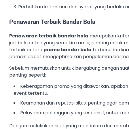
Perhatikan ketentuan dan syarat yang berlaku 
Penawaran Terbaik Bandar Bola
Penawaran terbaik bandar bola
merupakan kriter
judi bola online yang semakin ramai, penting unt
terbaik antara
promo bandar bola
terbaru dan
bo
pemain dapat mengoptimalkan pengalaman bermai
Sebelum memutuskan untuk bergabung dengan suat
penting, seperti:
Keberagaman promo yang ditawarkan, apakah 
event tertentu.
Keamanan dan reputasi situs, penting agar pe
Pelayanan pelanggan yang responsif, untuk me
Dengan melakukan riset yang mendalam dan mem