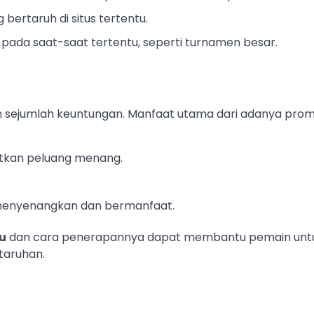
 bertaruh di situs tertentu.
pada saat-saat tertentu, seperti turnamen besar.
sejumlah keuntungan. Manfaat utama dari adanya pro
tkan peluang menang.
menyenangkan dan bermanfaat.
u
dan cara penerapannya dapat membantu pemain unt
taruhan.