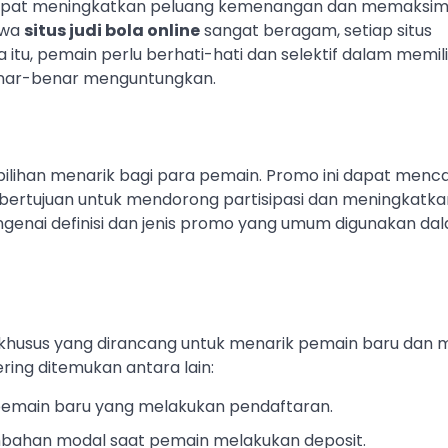
apat meningkatkan peluang kemenangan dan memaksim
hwa
situs judi bola online
sangat beragam, setiap situs
tu, pemain perlu berhati-hati dan selektif dalam memil
nar-benar menguntungkan.
lihan menarik bagi para pemain. Promo ini dapat menc
g bertujuan untuk mendorong partisipasi dan meningkatka
ngenai definisi dan jenis promo yang umum digunakan da
khusus yang dirancang untuk menarik pemain baru dan 
ring ditemukan antara lain:
emain baru yang melakukan pendaftaran.
bahan modal saat pemain melakukan deposit.