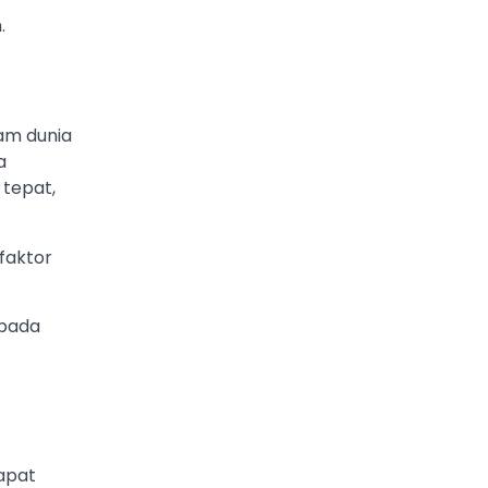
.
am dunia
a
tepat,
faktor
 pada
apat