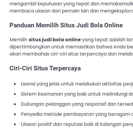
mengambil keputusan yang tepat dan memaksimalkan
membaca ulasan dari pemain lain dan mengeksploras
Panduan Memilih Situs Judi Bola Online
Memilih
situs judi bola online
yang tepat adalah lan
dipertimbangkan untuk memastikan bahwa Anda b
akan membahas ciri-ciri situs terpercaya dan melak
Ciri-Ciri Situs Terpercaya
Lisensi yang jelas untuk melakukan aktivitas perj
Sistem keamanan yang baik untuk melindungi da
Dukungan pelanggan yang responsif dan tersed
Penyedia metode pembayaran yang beragam 
Ulasan positif dan reputasi baik di kalangan pe