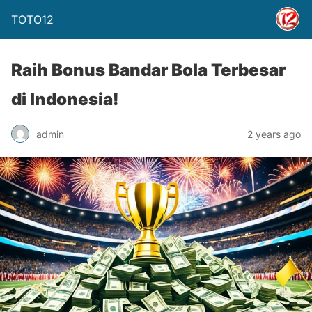
TOTO12
Raih Bonus Bandar Bola Terbesar
di Indonesia!
admin
2 years ago