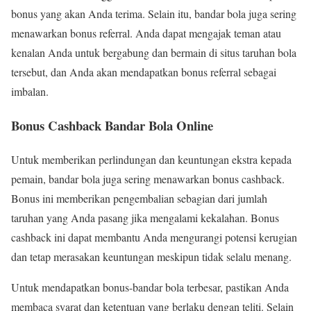
bonus yang akan Anda terima. Selain itu, bandar bola juga sering
menawarkan bonus referral. Anda dapat mengajak teman atau
kenalan Anda untuk bergabung dan bermain di situs taruhan bola
tersebut, dan Anda akan mendapatkan bonus referral sebagai
imbalan.
Bonus Cashback Bandar Bola Online
Untuk memberikan perlindungan dan keuntungan ekstra kepada
pemain, bandar bola juga sering menawarkan bonus cashback.
Bonus ini memberikan pengembalian sebagian dari jumlah
taruhan yang Anda pasang jika mengalami kekalahan. Bonus
cashback ini dapat membantu Anda mengurangi potensi kerugian
dan tetap merasakan keuntungan meskipun tidak selalu menang.
Untuk mendapatkan bonus-bandar bola terbesar, pastikan Anda
membaca syarat dan ketentuan yang berlaku dengan teliti. Selain