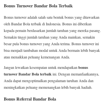
Bonus Turnover Bandar Bola Terbaik
Bonus turnover adalah salah satu bentuk bonus yang ditawarkan
oleh Bandar Bola terbaik di Indonesia. Bonus ini diberikan
kepada pemain berdasarkan jumlah taruhan yang mereka pasang.
Semakin tinggi jumlah taruhan yang Anda mainkan, semakin
besar pula bonus turnover yang Anda terima. Bonus turnover ini
bisa menjadi tambahan modal untuk Anda bermain lebih banyak
atau menaikkan peluang kemenangan Anda.
bonus
Jangan lewatkan kesempatan untuk mendapatkan
turnover Bandar Bola terbaik
ini. Dengan memanfaatkannya,
Anda dapat mengoptimalkan pengalaman taruhan Anda dan
meningkatkan peluang memenangkan lebih banyak hadiah.
Bonus Referral Bandar Bola