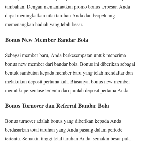
tambahan. Dengan memanfaatkan promo bonus terbesar, Anda
dapat meningkatkan nilai taruhan Anda dan berpeluang
memenangkan hadiah yang lebih besar.
Bonus New Member Bandar Bola
Sebagai member baru, Anda berkesempatan untuk menerima
bonus new member dari bandar bola. Bonus ini diberikan sebagai
bentuk sambutan kepada member baru yang telah mendaftar dan
melakukan deposit pertama kali. Biasanya, bonus new member
memiliki persentase tertentu dari jumlah deposit pertama Anda.
Bonus Turnover dan Referral Bandar Bola
Bonus turnover adalah bonus yang diberikan kepada Anda
berdasarkan total taruhan yang Anda pasang dalam periode
tertentu. Semakin tinggi total taruhan Anda, semakin besar pula