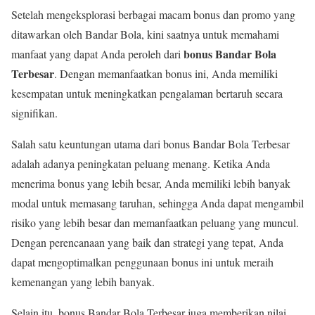
Setelah mengeksplorasi berbagai macam bonus dan promo yang
ditawarkan oleh Bandar Bola, kini saatnya untuk memahami
bonus Bandar Bola
manfaat yang dapat Anda peroleh dari
Terbesar
. Dengan memanfaatkan bonus ini, Anda memiliki
kesempatan untuk meningkatkan pengalaman bertaruh secara
signifikan.
Salah satu keuntungan utama dari bonus Bandar Bola Terbesar
adalah adanya peningkatan peluang menang. Ketika Anda
menerima bonus yang lebih besar, Anda memiliki lebih banyak
modal untuk memasang taruhan, sehingga Anda dapat mengambil
risiko yang lebih besar dan memanfaatkan peluang yang muncul.
Dengan perencanaan yang baik dan strategi yang tepat, Anda
dapat mengoptimalkan penggunaan bonus ini untuk meraih
kemenangan yang lebih banyak.
Selain itu, bonus Bandar Bola Terbesar juga memberikan nilai