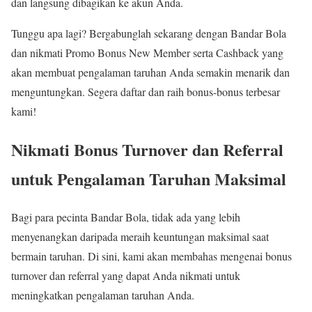
dan langsung dibagikan ke akun Anda.
Tunggu apa lagi? Bergabunglah sekarang dengan Bandar Bola
dan nikmati Promo Bonus New Member serta Cashback yang
akan membuat pengalaman taruhan Anda semakin menarik dan
menguntungkan. Segera daftar dan raih bonus-bonus terbesar
kami!
Nikmati Bonus Turnover dan Referral
untuk Pengalaman Taruhan Maksimal
Bagi para pecinta Bandar Bola, tidak ada yang lebih
menyenangkan daripada meraih keuntungan maksimal saat
bermain taruhan. Di sini, kami akan membahas mengenai bonus
turnover dan referral yang dapat Anda nikmati untuk
meningkatkan pengalaman taruhan Anda.