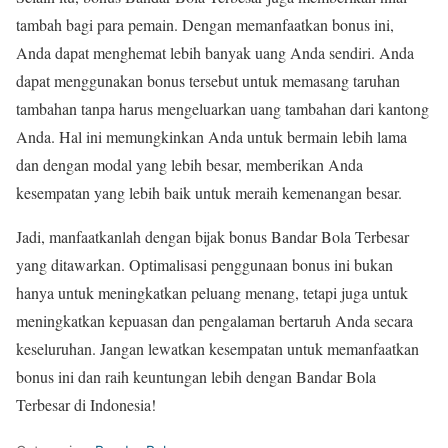
tambah bagi para pemain. Dengan memanfaatkan bonus ini,
Anda dapat menghemat lebih banyak uang Anda sendiri. Anda
dapat menggunakan bonus tersebut untuk memasang taruhan
tambahan tanpa harus mengeluarkan uang tambahan dari kantong
Anda. Hal ini memungkinkan Anda untuk bermain lebih lama
dan dengan modal yang lebih besar, memberikan Anda
kesempatan yang lebih baik untuk meraih kemenangan besar.
Jadi, manfaatkanlah dengan bijak bonus Bandar Bola Terbesar
yang ditawarkan. Optimalisasi penggunaan bonus ini bukan
hanya untuk meningkatkan peluang menang, tetapi juga untuk
meningkatkan kepuasan dan pengalaman bertaruh Anda secara
keseluruhan. Jangan lewatkan kesempatan untuk memanfaatkan
bonus ini dan raih keuntungan lebih dengan Bandar Bola
Terbesar di Indonesia!