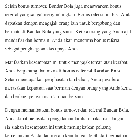
Selain bonus turnover, Bandar Bola juga menawarkan bonus
referral yang sangat menguntungkan. Bonus referral ini bisa Anda
dapatkan dengan mengajak orang lain untuk bergabung dan
bermain di Bandar Bola yang sama. Ketika orang yang Anda ajak
mendaftar dan bermain, Anda akan menerima bonus referral
sebagai penghargaan atas upaya Anda.
Manfaatkan kesempatan ini untuk mengajak teman atau kerabat
bonus referral Bandar Bola
Anda bergabung dan nikmati
.
Selain mendapatkan penghasilan tambahan, Anda juga bisa
merasakan kepuasan saat bermain dengan orang yang Anda kenal
dan berbagi pengalaman taruhan bersama.
Dengan memanfaatkan bonus turnover dan referral Bandar Bola,
Anda dapat merasakan pengalaman taruhan maksimal. Jangan
sia-siakan kesempatan ini untuk meningkatkan peluang
kemenangan Anda dan meraih keuntungan lebih dari permainan