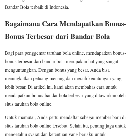
Bandar Bola terbaik di Indonesia.
Bagaimana Cara Mendapatkan Bonus-
Bonus Terbesar dari Bandar Bola
Bagi para penggemar taruhan bola online, mendapatkan bonus-
bonus terbesar dari bandar bola merupakan hal yang sangat
menguntungkan. Dengan bonus yang besar, Anda bisa
meningkatkan peluang menang dan meraih keuntungan yang
lebih besar. Di artikel ini, kami akan membahas cara untuk
mendapatkan bonus-bandar bola terbesar yang ditawarkan oleh
situs taruhan bola online.
Untuk memulai, Anda perlu mendaftar sebagai member baru di
situs taruhan bola online tersebut. Selain itu, penting juga untuk
mengetahui syarat dan ketentuan yang berlaku untuk