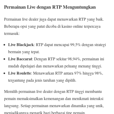
Permainan Live dengan RTP Menguntungkan
Permainan live dealer juga dapat menawarkan RTP yang baik.
Beberapa opsi yang patut dicoba di kasino online terpercaya
termasuk:
Live Blackjack
: RTP dapat mencapai 99,5% dengan strategi
bermain yang tepat.
Live Baccarat
: Dengan RTP sekitar 98,94%, permainan ini
mudah dipelajari dan menawarkan peluang menang tinggi.
Live Roulette
: Menawarkan RTP antara 97% hingga 98%,
tergantung pada jenis taruhan yang dipilih.
Memilih permainan live dealer dengan RTP tinggi membantu
pemain memaksimalkan kemenangan dan menikmati interaksi
langsung. Setiap permainan menawarkan dinamika yang unik,
menjadikannya menarik bagi berbagai tipe pemain.