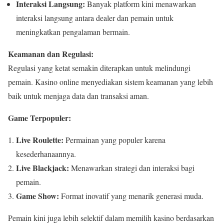
Interaksi Langsung:
Banyak platform kini menawarkan
interaksi langsung antara dealer dan pemain untuk
meningkatkan pengalaman bermain.
Keamanan dan Regulasi:
Regulasi yang ketat semakin diterapkan untuk melindungi
pemain. Kasino online menyediakan sistem keamanan yang lebih
baik untuk menjaga data dan transaksi aman.
Game Terpopuler:
Live Roulette:
Permainan yang populer karena
kesederhanaannya.
Live Blackjack:
Menawarkan strategi dan interaksi bagi
pemain.
Game Show:
Format inovatif yang menarik generasi muda.
Pemain kini juga lebih selektif dalam memilih kasino berdasarkan