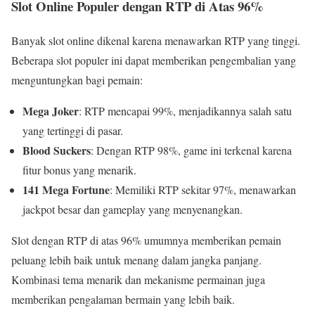
Slot Online Populer dengan RTP di Atas 96%
Banyak slot online dikenal karena menawarkan RTP yang tinggi.
Beberapa slot populer ini dapat memberikan pengembalian yang
menguntungkan bagi pemain:
Mega Joker
: RTP mencapai 99%, menjadikannya salah satu
yang tertinggi di pasar.
Blood Suckers
: Dengan RTP 98%, game ini terkenal karena
fitur bonus yang menarik.
141 Mega Fortune
: Memiliki RTP sekitar 97%, menawarkan
jackpot besar dan gameplay yang menyenangkan.
Slot dengan RTP di atas 96% umumnya memberikan pemain
peluang lebih baik untuk menang dalam jangka panjang.
Kombinasi tema menarik dan mekanisme permainan juga
memberikan pengalaman bermain yang lebih baik.