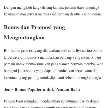
Dengan mengikuti langkah-langkah ini, pemain dapat menjaga
keamanan dan privasi mereka saat bermain di situs kasino online.
Bonus dan Promosi yang
Menguntungkan
Bonus dan promosi yang ditawarkan oleh situs live casino online
terpercaya di Indonesia memberikan peluang yang menarik bagi
pemain untuk memaksimalkan pengalaman bermain mereka. Ada
berbagai jenis bonus yang dapat dimanfaatkan serta syarat dan
ketentuan yang penting untuk dipahami sebelum mengklaimnya.
Jenis Bonus Populer untuk Pemain Baru
Pemain baru seringkali mendapatkan keuntungan dari berbagai
jenis bonus yang dirancang untuk menarik mereka. Beberapa