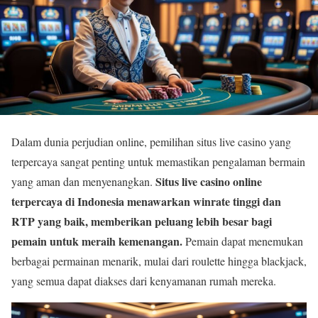
Dalam dunia perjudian online, pemilihan situs live casino yang
terpercaya sangat penting untuk memastikan pengalaman bermain
Situs live casino online
yang aman dan menyenangkan.
terpercaya di Indonesia menawarkan winrate tinggi dan
RTP yang baik, memberikan peluang lebih besar bagi
pemain untuk meraih kemenangan.
Pemain dapat menemukan
berbagai permainan menarik, mulai dari roulette hingga blackjack,
yang semua dapat diakses dari kenyamanan rumah mereka.