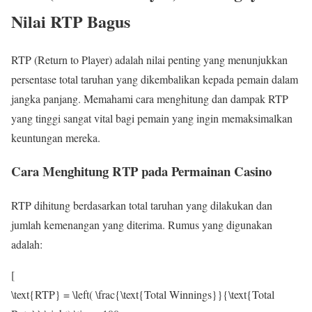
Nilai RTP Bagus
RTP (Return to Player) adalah nilai penting yang menunjukkan
persentase total taruhan yang dikembalikan kepada pemain dalam
jangka panjang. Memahami cara menghitung dan dampak RTP
yang tinggi sangat vital bagi pemain yang ingin memaksimalkan
keuntungan mereka.
Cara Menghitung RTP pada Permainan Casino
RTP dihitung berdasarkan total taruhan yang dilakukan dan
jumlah kemenangan yang diterima. Rumus yang digunakan
adalah:
[
\text{RTP} = \left( \frac{\text{Total Winnings}}{\text{Total