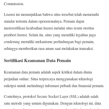
Commission.
Lisensi ini menunjukkan bahwa situs tersebut telah memenuhi
standar tertentu dalam operasionalnya. Pemain dapat
memverifikasi keabsahan lisensi melalui situs resmi otoritas
pemberi lisensi. Selain itu, situs yang memiliki legalitas juga
cenderung memiliki mekanisme perlindungan bagi pemain,
sehingga memberikan rasa aman saat melakukan transaksi.
Sertifikasi Keamanan Data Pemain
Keamanan data pemain adalah aspek kritikal dalam dunia
perjudian online. Situs terpercaya menggunakan teknologi
enkripsi untuk melindungi informasi pribadi dan finansial pemain.
Contohnya, protokol Secure Socket Layer (SSL) adalah salah
satu metode yang umum digunakan. Dengan teknologi ini, data