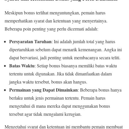
Meskipun bonus terlihat menguntungkan, pemain harus
memperhatikan syarat dan ketentuan yang menyertainya.
Beberapa poin penting yang perlu dicermati adalah:
Persyaratan Taruhan
: Ini adalah jumlah total yang harus
dipertaruhkan sebelum dapat menarik kemenangan. Angka ini
dapat bervariasi, jadi penting untuk membacanya secara teliti.
Batas Waktu
: Setiap bonus biasanya memiliki batas waktu
tertentu untuk digunakan. Jika tidak dimanfaatkan dalam
jangka waktu tersebut, bonus akan hangus.
Permainan yang Dapat Dimainkan
: Beberapa bonus hanya
berlaku untuk jenis permainan tertentu. Pemain harus
mengetahui di mana mereka dapat menggunakan bonus
tersebut agar tidak mengalami kerugian.
Mengetahui syarat dan ketentuan ini membantu pemain membuat