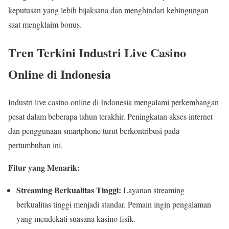
keputusan yang lebih bijaksana dan menghindari kebingungan
saat mengklaim bonus.
Tren Terkini Industri Live Casino
Online di Indonesia
Industri live casino online di Indonesia mengalami perkembangan
pesat dalam beberapa tahun terakhir. Peningkatan akses internet
dan penggunaan smartphone turut berkontribusi pada
pertumbuhan ini.
Fitur yang Menarik:
Streaming Berkualitas Tinggi:
Layanan streaming
berkualitas tinggi menjadi standar. Pemain ingin pengalaman
yang mendekati suasana kasino fisik.