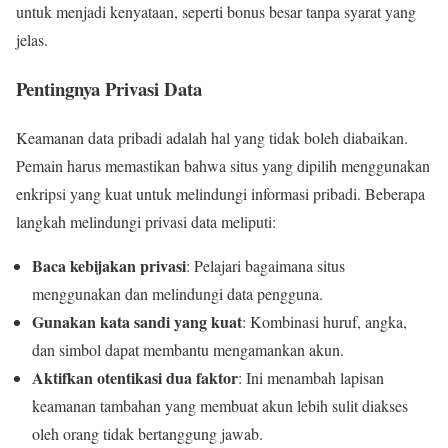
untuk menjadi kenyataan, seperti bonus besar tanpa syarat yang
jelas.
Pentingnya Privasi Data
Keamanan data pribadi adalah hal yang tidak boleh diabaikan.
Pemain harus memastikan bahwa situs yang dipilih menggunakan
enkripsi yang kuat untuk melindungi informasi pribadi. Beberapa
langkah melindungi privasi data meliputi:
Baca kebijakan privasi
: Pelajari bagaimana situs
menggunakan dan melindungi data pengguna.
Gunakan kata sandi yang kuat
: Kombinasi huruf, angka,
dan simbol dapat membantu mengamankan akun.
Aktifkan otentikasi dua faktor
: Ini menambah lapisan
keamanan tambahan yang membuat akun lebih sulit diakses
oleh orang tidak bertanggung jawab.