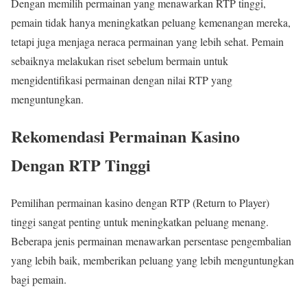
Dengan memilih permainan yang menawarkan RTP tinggi,
pemain tidak hanya meningkatkan peluang kemenangan mereka,
tetapi juga menjaga neraca permainan yang lebih sehat. Pemain
sebaiknya melakukan riset sebelum bermain untuk
mengidentifikasi permainan dengan nilai RTP yang
menguntungkan.
Rekomendasi Permainan Kasino
Dengan RTP Tinggi
Pemilihan permainan kasino dengan RTP (Return to Player)
tinggi sangat penting untuk meningkatkan peluang menang.
Beberapa jenis permainan menawarkan persentase pengembalian
yang lebih baik, memberikan peluang yang lebih menguntungkan
bagi pemain.