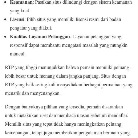
Keamanan
: Pastikan situs dilindungi dengan sistem keamanan
yang kuat.
Lisensi
: Pilih situs yang memiliki lisensi resmi dari badan
pengatur yang diakui.
Kualitas Layanan Pelanggan
: Layanan pelanggan yang
responsif dapat membantu mengatasi masalah yang mungkin
muncul.
RTP yang tinggi menunjukkan bahwa pemain memiliki peluang
lebih besar untuk menang dalam jangka panjang. Situs dengan
RTP yang baik sering kali menyediakan berbagai permainan yang
menarik dan menyenangkan.
Dengan banyaknya pilihan yang tersedia, pemain disarankan
untuk melakukan riset dan membaca ulasan sebelum mendaftar.
Memilih situs yang tepat tidak hanya meningkatkan peluang
kemenangan, tetapi juga memberikan pengalaman bermain yang