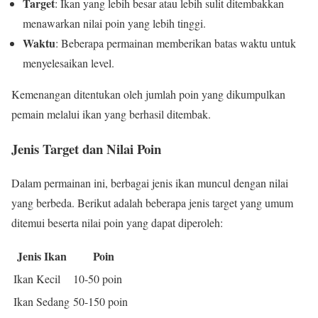
Target
: Ikan yang lebih besar atau lebih sulit ditembakkan
menawarkan nilai poin yang lebih tinggi.
Waktu
: Beberapa permainan memberikan batas waktu untuk
menyelesaikan level.
Kemenangan ditentukan oleh jumlah poin yang dikumpulkan
pemain melalui ikan yang berhasil ditembak.
Jenis Target dan Nilai Poin
Dalam permainan ini, berbagai jenis ikan muncul dengan nilai
yang berbeda. Berikut adalah beberapa jenis target yang umum
ditemui beserta nilai poin yang dapat diperoleh:
Jenis Ikan
Poin
Ikan Kecil
10-50 poin
Ikan Sedang
50-150 poin