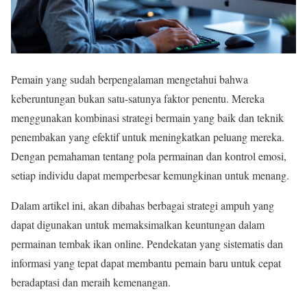
Pemain yang sudah berpengalaman mengetahui bahwa
keberuntungan bukan satu-satunya faktor penentu. Mereka
menggunakan kombinasi strategi bermain yang baik dan teknik
penembakan yang efektif untuk meningkatkan peluang mereka.
Dengan pemahaman tentang pola permainan dan kontrol emosi,
setiap individu dapat memperbesar kemungkinan untuk menang.
Dalam artikel ini, akan dibahas berbagai strategi ampuh yang
dapat digunakan untuk memaksimalkan keuntungan dalam
permainan tembak ikan online. Pendekatan yang sistematis dan
informasi yang tepat dapat membantu pemain baru untuk cepat
beradaptasi dan meraih kemenangan.