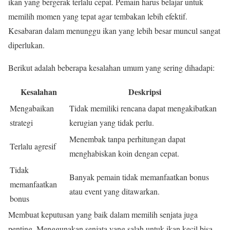
ikan yang bergerak terlalu cepat. Pemain harus belajar untuk
memilih momen yang tepat agar tembakan lebih efektif.
Kesabaran dalam menunggu ikan yang lebih besar muncul sangat
diperlukan.
Berikut adalah beberapa kesalahan umum yang sering dihadapi:
Kesalahan
Deskripsi
Mengabaikan
Tidak memiliki rencana dapat mengakibatkan
strategi
kerugian yang tidak perlu.
Menembak tanpa perhitungan dapat
Terlalu agresif
menghabiskan koin dengan cepat.
Tidak
Banyak pemain tidak memanfaatkan bonus
memanfaatkan
atau event yang ditawarkan.
bonus
Membuat keputusan yang baik dalam memilih senjata juga
penting. Menggunakan senjata yang salah untuk ikan kecil bisa