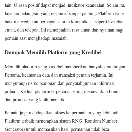
lain. Ulasan positif dapat menjadi indikator keandalan. Selain itu,
layanan pelanggan yang responsif sangat penting. Platform yang
baik menyediakan berbagai saluran komunikasi, seperti live chat,
email, dan telepon. Ini menciptakan rasa aman dan nyaman bagi
pemain saat menghadapi masalah.
Dampak Memilih Platform yang Kredibel
Memilih platform yang kredibel memberikan banyak keuntungan.
Pertama, keamanan data dan transaksi pemain terjamin. Ini
mengurangi risiko penipuan dan penyalahgunaan informasi
pribadi. Kedua, platform terpercaya sering menawarkan bonus
dan promosi yang lebih menarik.
Pemain juga mendapatkan akses ke permainan yang lebih adil.
Platform terbaik menerapkan sistem RNG (Random Number
Generator) untuk memastikan hasil permainan tidak bisa