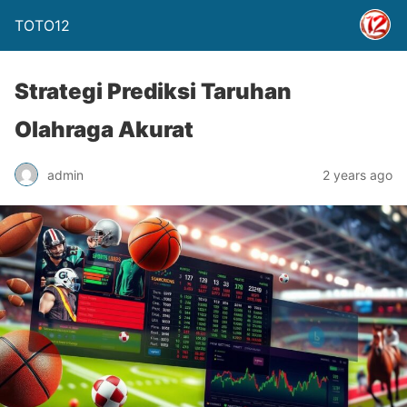
TOTO12
Strategi Prediksi Taruhan
Olahraga Akurat
admin
2 years ago