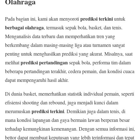
Olahraga
prediksi terkini
Pada bagian ini, kami akan menyoroti
untuk
berbagai olahraga
, termasuk sepak bola, basket, dan tenis.
Menganalisis data terbaru dan memperhatikan tren yang
berkembang dalam masing-masing liga atau turnamen sangat
penting untuk menghasilkan prediksi yang akurat. Misalnya, saat
prediksi pertandingan
melihat
sepak bola, performa tim dalam
beberapa pertandingan terakhir, cedera pemain, dan kondisi cuaca
dapat mempengaruhi hasil akhir.
Di dunia basket, memerhatikan statistik individual pemain, seperti
efisiensi shooting dan rebound, juga menjadi kunci dalam
prediksi terkini
merumuskan
. Demikian juga dalam tenis, di
mana kondisi lapangan dan gaya bermain lawan berperan besar
terhadap kemungkinan kemenangan. Dengan semua informasi ini,
bettor dapat membuat keputusan yang lebih terinformasi dan tepat