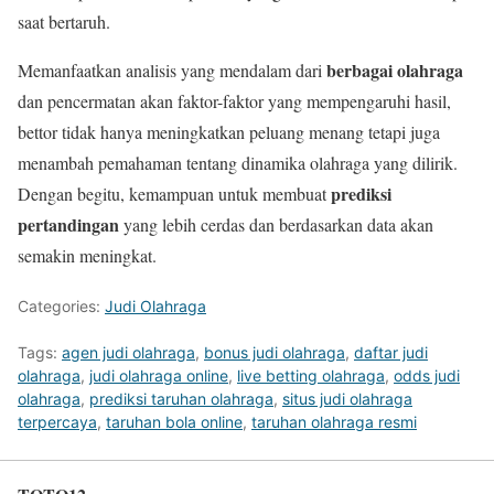
saat bertaruh.
berbagai olahraga
Memanfaatkan analisis yang mendalam dari
dan pencermatan akan faktor-faktor yang mempengaruhi hasil,
bettor tidak hanya meningkatkan peluang menang tetapi juga
menambah pemahaman tentang dinamika olahraga yang dilirik.
prediksi
Dengan begitu, kemampuan untuk membuat
pertandingan
yang lebih cerdas dan berdasarkan data akan
semakin meningkat.
Categories:
Judi Olahraga
Tags:
agen judi olahraga
,
bonus judi olahraga
,
daftar judi
olahraga
,
judi olahraga online
,
live betting olahraga
,
odds judi
olahraga
,
prediksi taruhan olahraga
,
situs judi olahraga
terpercaya
,
taruhan bola online
,
taruhan olahraga resmi