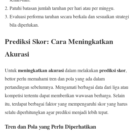
Patuhi batasan jumlah taruhan per hari atau per minggu.
Evaluasi performa taruhan secara berkala dan sesuaikan strategi
bila diperlukan.
Prediksi Skor: Cara Meningkatkan
Akurasi
meningkatkan akurasi
prediksi skor
Untuk
dalam melakukan
,
bettor perlu memahami tren dan pola yang ada dalam
pertandingan sebelumnya. Mengamati berbagai data dari liga atau
kompetisi tertentu dapat memberikan wawasan berharga. Selain
itu, terdapat berbagai faktor yang mempengaruhi skor yang harus
selalu diperhitungkan agar prediksi menjadi lebih tepat.
Tren dan Pola yang Perlu Diperhatikan