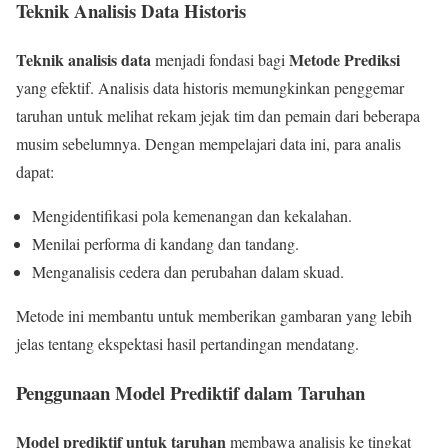
Teknik Analisis Data Historis
Teknik analisis data
Metode Prediksi
menjadi fondasi bagi
yang efektif. Analisis data historis memungkinkan penggemar
taruhan untuk melihat rekam jejak tim dan pemain dari beberapa
musim sebelumnya. Dengan mempelajari data ini, para analis
dapat:
Mengidentifikasi pola kemenangan dan kekalahan.
Menilai performa di kandang dan tandang.
Menganalisis cedera dan perubahan dalam skuad.
Metode ini membantu untuk memberikan gambaran yang lebih
jelas tentang ekspektasi hasil pertandingan mendatang.
Penggunaan Model Prediktif dalam Taruhan
Model prediktif untuk taruhan
membawa analisis ke tingkat