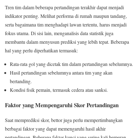
Tren tim dalam beberapa pertandingan terakhir dapat menjadi
indikator penting. Melihat performa di rumah maupun tandang,
serta bagaimana tim menghadapi lawan tertentu, harus menjadi
fokus utama. Di sisi lain, menganalisis data statistik juga
membantu dalam menyusun prediksi yang lebih tepat. Beberapa
hal yang perlu diperhatikan termasuk:
Rata-rata gol yang dicetak tim dalam pertandingan sebelumnya.
Hasil pertandingan sebelumnya antara tim yang akan
bertanding.
Kondisi fisik pemain, termasuk cedera atau sanksi.
Faktor yang Mempengaruhi Skor Pertandingan
Saat memprediksi skor, bettor juga perlu mempertimbangkan
berbagai faktor yang dapat memengaruhi hasil akhir
pertandingan. Beberapa faktor kunci yang sering kali berperan