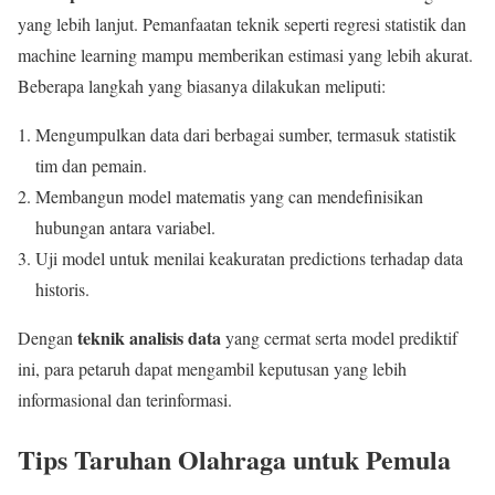
yang lebih lanjut. Pemanfaatan teknik seperti regresi statistik dan
machine learning mampu memberikan estimasi yang lebih akurat.
Beberapa langkah yang biasanya dilakukan meliputi:
Mengumpulkan data dari berbagai sumber, termasuk statistik
tim dan pemain.
Membangun model matematis yang can mendefinisikan
hubungan antara variabel.
Uji model untuk menilai keakuratan predictions terhadap data
historis.
teknik analisis data
Dengan
yang cermat serta model prediktif
ini, para petaruh dapat mengambil keputusan yang lebih
informasional dan terinformasi.
Tips Taruhan Olahraga untuk Pemula