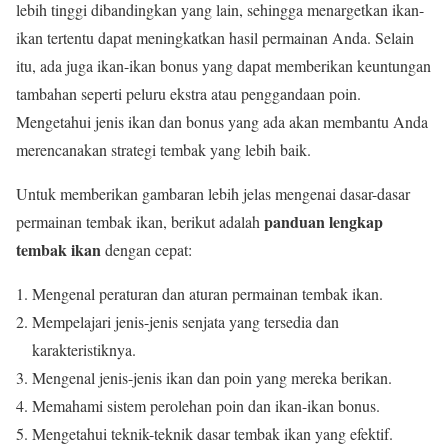
lebih tinggi dibandingkan yang lain, sehingga menargetkan ikan-
ikan tertentu dapat meningkatkan hasil permainan Anda. Selain
itu, ada juga ikan-ikan bonus yang dapat memberikan keuntungan
tambahan seperti peluru ekstra atau penggandaan poin.
Mengetahui jenis ikan dan bonus yang ada akan membantu Anda
merencanakan strategi tembak yang lebih baik.
Untuk memberikan gambaran lebih jelas mengenai dasar-dasar
panduan lengkap
permainan tembak ikan, berikut adalah
tembak ikan
dengan cepat:
Mengenal peraturan dan aturan permainan tembak ikan.
Mempelajari jenis-jenis senjata yang tersedia dan
karakteristiknya.
Mengenal jenis-jenis ikan dan poin yang mereka berikan.
Memahami sistem perolehan poin dan ikan-ikan bonus.
Mengetahui teknik-teknik dasar tembak ikan yang efektif.