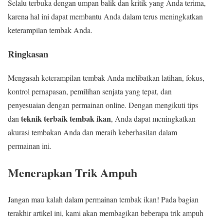
Selalu terbuka dengan umpan balik dan kritik yang Anda terima,
karena hal ini dapat membantu Anda dalam terus meningkatkan
keterampilan tembak Anda.
Ringkasan
Mengasah keterampilan tembak Anda melibatkan latihan, fokus,
kontrol pernapasan, pemilihan senjata yang tepat, dan
penyesuaian dengan permainan online. Dengan mengikuti tips
teknik terbaik tembak ikan
dan
, Anda dapat meningkatkan
akurasi tembakan Anda dan meraih keberhasilan dalam
permainan ini.
Menerapkan Trik Ampuh
Jangan mau kalah dalam permainan tembak ikan! Pada bagian
terakhir artikel ini, kami akan membagikan beberapa trik ampuh