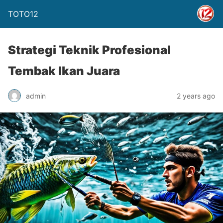
TOTO12
Strategi Teknik Profesional
Tembak Ikan Juara
admin
2 years ago