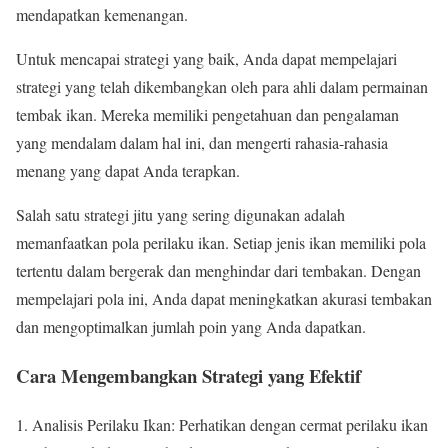
mendapatkan kemenangan.
Untuk mencapai strategi yang baik, Anda dapat mempelajari
strategi yang telah dikembangkan oleh para ahli dalam permainan
tembak ikan. Mereka memiliki pengetahuan dan pengalaman
yang mendalam dalam hal ini, dan mengerti rahasia-rahasia
menang yang dapat Anda terapkan.
Salah satu strategi jitu yang sering digunakan adalah
memanfaatkan pola perilaku ikan. Setiap jenis ikan memiliki pola
tertentu dalam bergerak dan menghindar dari tembakan. Dengan
mempelajari pola ini, Anda dapat meningkatkan akurasi tembakan
dan mengoptimalkan jumlah poin yang Anda dapatkan.
Cara Mengembangkan Strategi yang Efektif
1. Analisis Perilaku Ikan: Perhatikan dengan cermat perilaku ikan