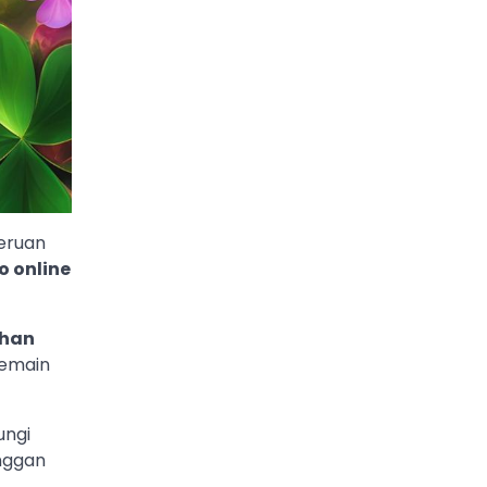
eruan
to online
uhan
pemain
ungi
nggan