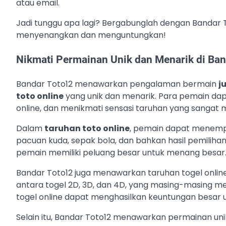
atau email.
Jadi tunggu apa lagi? Bergabunglah dengan Bandar
menyenangkan dan menguntungkan!
Nikmati Permainan Unik dan Menarik di Ban
Bandar Toto12 menawarkan pengalaman bermain
j
toto online
yang unik dan menarik. Para pemain da
online, dan menikmati sensasi taruhan yang sangat 
Dalam
taruhan toto online
, pemain dapat menempa
pacuan kuda, sepak bola, dan bahkan hasil pemilih
pemain memiliki peluang besar untuk menang besar
Bandar Toto12 juga menawarkan taruhan togel onlin
antara togel 2D, 3D, dan 4D, yang masing-masing 
togel online dapat menghasilkan keuntungan besar 
Selain itu, Bandar Toto12 menawarkan permainan unik