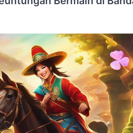
euntungan Bermain di Band