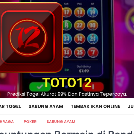
TOTO12
Prediksi Togel Akurat 99% Dan Pastinya Tepercaya.
AR TOGEL
SABUNG AYAM
TEMBAK IKAN ONLINE
JU
AHRAGA
POKER
SABUNG AYAM