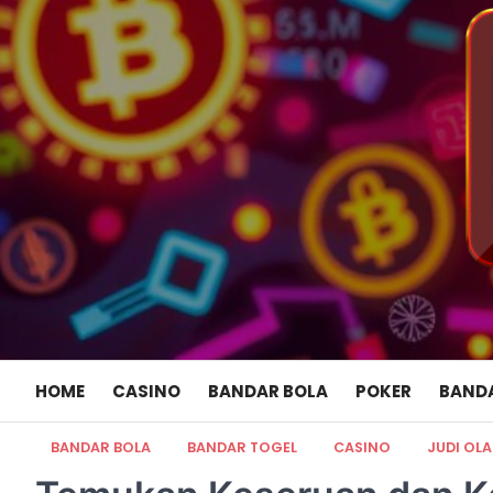
Skip
to
content
HOME
CASINO
BANDAR BOLA
POKER
BAND
BANDAR BOLA
BANDAR TOGEL
CASINO
JUDI OL