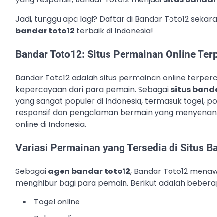
Jadi, tunggu apa lagi? Daftar di Bandar Toto12 sek
bandar toto12
terbaik di Indonesia!
Bandar Toto12: Situs Permainan Online Ter
Bandar Toto12 adalah situs permainan online terpe
kepercayaan dari para pemain. Sebagai
situs band
yang sangat populer di Indonesia, termasuk togel, po
responsif dan pengalaman bermain yang menyenangka
online di Indonesia.
Variasi Permainan yang Tersedia di Situs B
Sebagai
agen bandar toto12
, Bandar Toto12 mena
menghibur bagi para pemain. Berikut adalah beberap
Togel online