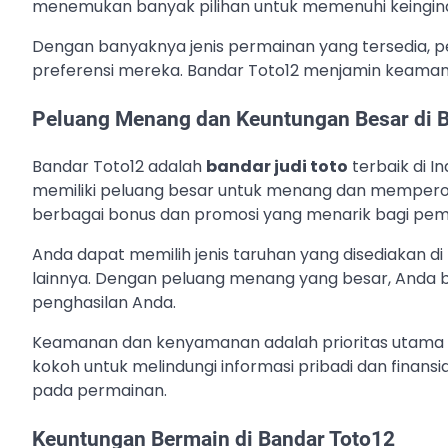
menemukan banyak pilihan untuk memenuhi keinginan 
Dengan banyaknya jenis permainan yang tersedia,
preferensi mereka. Bandar Toto12 menjamin keamana
Peluang Menang dan Keuntungan Besar di 
Bandar Toto12 adalah
bandar judi toto
terbaik di I
memiliki peluang besar untuk menang dan mempero
berbagai bonus dan promosi yang menarik bagi pem
Anda dapat memilih jenis taruhan yang disediakan di
lainnya. Dengan peluang menang yang besar, Anda
penghasilan Anda.
Keamanan dan kenyamanan adalah prioritas utama di
kokoh untuk melindungi informasi pribadi dan finan
pada permainan.
Keuntungan Bermain di Bandar Toto12