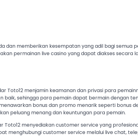
eda dan memberikan kesempatan yang adil bagi semua 
diakan permainan live casino yang dapat diakses secara 
ar Toto12 menjamin keamanan dan privasi para pemainn
an baik, sehingga para pemain dapat bermain dengan te
ga menawarkan bonus dan promo menarik seperti bonus de
atkan peluang menang dan keuntungan para pemain.
 Toto12 menyediakan customer service yang profesiona
pat menghubungi customer service melalui live chat, tele