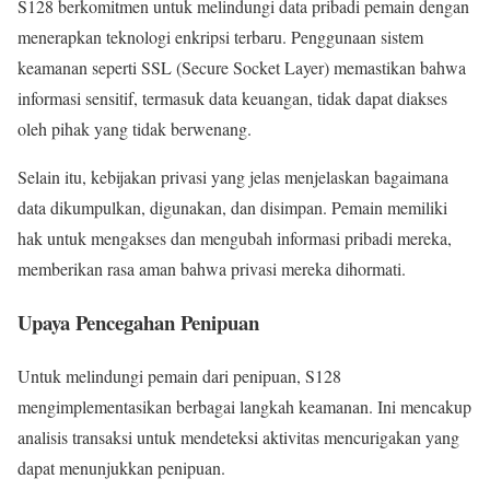
S128 berkomitmen untuk melindungi data pribadi pemain dengan
menerapkan teknologi enkripsi terbaru. Penggunaan sistem
keamanan seperti SSL (Secure Socket Layer) memastikan bahwa
informasi sensitif, termasuk data keuangan, tidak dapat diakses
oleh pihak yang tidak berwenang.
Selain itu, kebijakan privasi yang jelas menjelaskan bagaimana
data dikumpulkan, digunakan, dan disimpan. Pemain memiliki
hak untuk mengakses dan mengubah informasi pribadi mereka,
memberikan rasa aman bahwa privasi mereka dihormati.
Upaya Pencegahan Penipuan
Untuk melindungi pemain dari penipuan, S128
mengimplementasikan berbagai langkah keamanan. Ini mencakup
analisis transaksi untuk mendeteksi aktivitas mencurigakan yang
dapat menunjukkan penipuan.