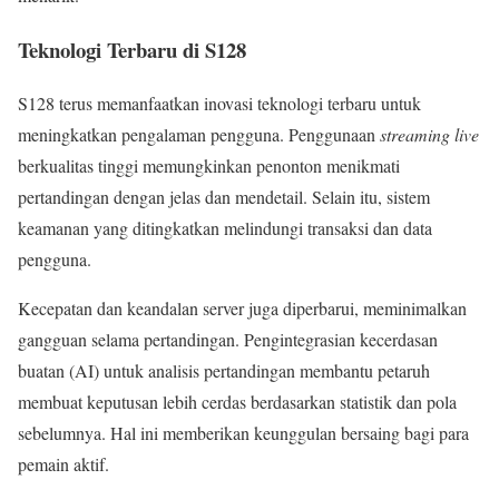
Teknologi Terbaru di S128
S128 terus memanfaatkan inovasi teknologi terbaru untuk
meningkatkan pengalaman pengguna. Penggunaan
streaming live
berkualitas tinggi memungkinkan penonton menikmati
pertandingan dengan jelas dan mendetail. Selain itu, sistem
keamanan yang ditingkatkan melindungi transaksi dan data
pengguna.
Kecepatan dan keandalan server juga diperbarui, meminimalkan
gangguan selama pertandingan. Pengintegrasian kecerdasan
buatan (AI) untuk analisis pertandingan membantu petaruh
membuat keputusan lebih cerdas berdasarkan statistik dan pola
sebelumnya. Hal ini memberikan keunggulan bersaing bagi para
pemain aktif.