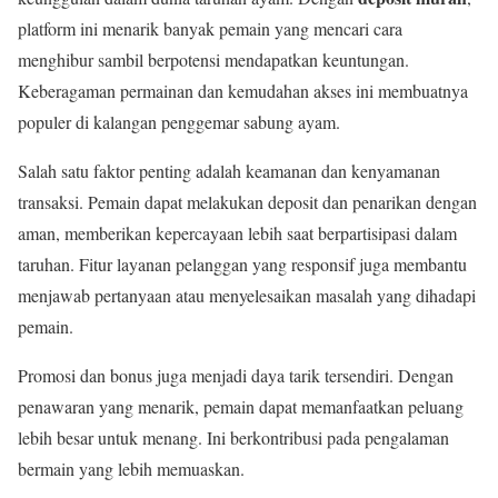
platform ini menarik banyak pemain yang mencari cara
menghibur sambil berpotensi mendapatkan keuntungan.
Keberagaman permainan dan kemudahan akses ini membuatnya
populer di kalangan penggemar sabung ayam.
Salah satu faktor penting adalah keamanan dan kenyamanan
transaksi. Pemain dapat melakukan deposit dan penarikan dengan
aman, memberikan kepercayaan lebih saat berpartisipasi dalam
taruhan. Fitur layanan pelanggan yang responsif juga membantu
menjawab pertanyaan atau menyelesaikan masalah yang dihadapi
pemain.
Promosi dan bonus juga menjadi daya tarik tersendiri. Dengan
penawaran yang menarik, pemain dapat memanfaatkan peluang
lebih besar untuk menang. Ini berkontribusi pada pengalaman
bermain yang lebih memuaskan.