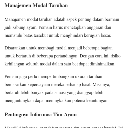
Manajemen Modal Taruhan
Manajemen modal taruhan adalah aspek penting dalam bermain
judi sabung ayam. Pemain harus menetapkan anggaran dan
mematuhi batas tersebut untuk menghindari kerugian besar.
Disarankan untuk membagi modal menjadi beberapa bagian
untuk bertaruh di beberapa pertandingan. Dengan cara ini, risiko
kehilangan seluruh modal dalam satu bet dapat diminimalkan.
Pemain juga perlu mempertimbangkan ukuran taruhan
berdasarkan kepercayaan mereka terhadap hasil. Misalnya,
bertaruh lebih banyak pada situasi yang dianggap lebih
menguntungkan dapat meningkatkan potensi keuntungan.
Pentingnya Informasi Tim Ayam
Memiliki informasi mendalam tentang tim ayam sangat krusial. Ini