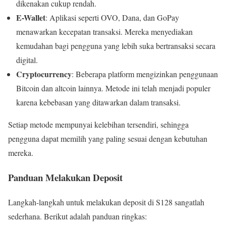
dikenakan cukup rendah.
E-Wallet
: Aplikasi seperti OVO, Dana, dan GoPay
menawarkan kecepatan transaksi. Mereka menyediakan
kemudahan bagi pengguna yang lebih suka bertransaksi secara
digital.
Cryptocurrency
: Beberapa platform mengizinkan penggunaan
Bitcoin dan altcoin lainnya. Metode ini telah menjadi populer
karena kebebasan yang ditawarkan dalam transaksi.
Setiap metode mempunyai kelebihan tersendiri, sehingga
pengguna dapat memilih yang paling sesuai dengan kebutuhan
mereka.
Panduan Melakukan Deposit
Langkah-langkah untuk melakukan deposit di S128 sangatlah
sederhana. Berikut adalah panduan ringkas: