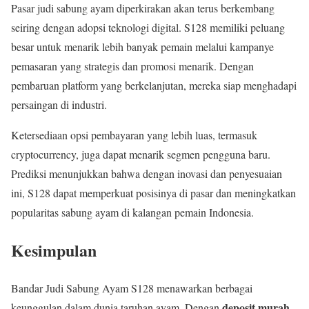
Pasar judi sabung ayam diperkirakan akan terus berkembang
seiring dengan adopsi teknologi digital. S128 memiliki peluang
besar untuk menarik lebih banyak pemain melalui kampanye
pemasaran yang strategis dan promosi menarik. Dengan
pembaruan platform yang berkelanjutan, mereka siap menghadapi
persaingan di industri.
Ketersediaan opsi pembayaran yang lebih luas, termasuk
cryptocurrency, juga dapat menarik segmen pengguna baru.
Prediksi menunjukkan bahwa dengan inovasi dan penyesuaian
ini, S128 dapat memperkuat posisinya di pasar dan meningkatkan
popularitas sabung ayam di kalangan pemain Indonesia.
Kesimpulan
Bandar Judi Sabung Ayam S128 menawarkan berbagai
deposit murah
keunggulan dalam dunia taruhan ayam. Dengan
,