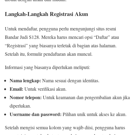
Langkah-Langkah Registrasi Akun
Untuk mendaftar, pengguna perlu mengunjungi situs resmi
Bandar Judi S128. Mereka harus mencari opsi “Daftar” atau
“Registrasi” yang biasanya terletak di bagian atas halaman.
Setelah itu, formulir pendaftaran akan muncul.
Informasi yang biasanya diperlukan meliputi:
Nama lengkap:
Nama sesuai dengan identitas.
Email:
Untuk verifikasi akun.
Nomor telepon:
Untuk keamanan dan pengembalian akun jika
diperlukan.
Username dan password:
Pilihan unik untuk akses ke akun.
Setelah mengisi semua kolom yang wajib diisi, pengguna harus