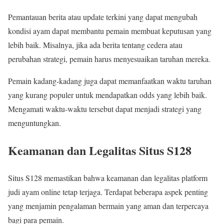
Pemantauan berita atau update terkini yang dapat mengubah
kondisi ayam dapat membantu pemain membuat keputusan yang
lebih baik. Misalnya, jika ada berita tentang cedera atau
perubahan strategi, pemain harus menyesuaikan taruhan mereka.
Pemain kadang-kadang juga dapat memanfaatkan waktu taruhan
yang kurang populer untuk mendapatkan odds yang lebih baik.
Mengamati waktu-waktu tersebut dapat menjadi strategi yang
menguntungkan.
Keamanan dan Legalitas Situs S128
Situs S128 memastikan bahwa keamanan dan legalitas platform
judi ayam online tetap terjaga. Terdapat beberapa aspek penting
yang menjamin pengalaman bermain yang aman dan terpercaya
bagi para pemain.