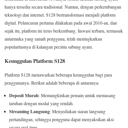
hanya tersedia secara tradisional. Namun, dengan perkembangan
teknologi dan internet, S128 bertransformasi menjadi platform
digital. Peluncuran pertama dilakukan pada awal 2010-an, dan
sejak itu, platform ini terus berkembang. Inovasi terbaru, termasuk
antarmuka yang ramah pengguna, telah meningkatkan
popularitasnya di kalangan pecinta sabung ayam.
Keunggulan Platform S128
Platform S128 menawarkan beberapa keunggulan bagi para
penggunanya. Berikut adalah beberapa di antaranya:
Deposit Murah
: Memungkinkan pemain untuk memasang
taruhan dengan modal yang rendah.
Streaming Langsung
: Menyediakan siaran langsung
pertandingan, sehingga pengguna dapat menyaksikan aksi
secara real-time.