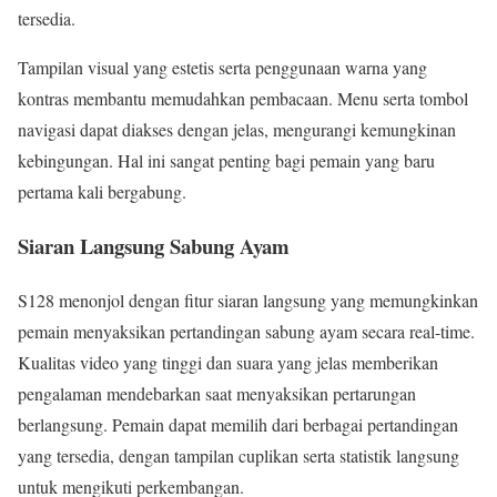
tersedia.
Tampilan visual yang estetis serta penggunaan warna yang
kontras membantu memudahkan pembacaan. Menu serta tombol
navigasi dapat diakses dengan jelas, mengurangi kemungkinan
kebingungan. Hal ini sangat penting bagi pemain yang baru
pertama kali bergabung.
Siaran Langsung Sabung Ayam
S128 menonjol dengan fitur siaran langsung yang memungkinkan
pemain menyaksikan pertandingan sabung ayam secara real-time.
Kualitas video yang tinggi dan suara yang jelas memberikan
pengalaman mendebarkan saat menyaksikan pertarungan
berlangsung. Pemain dapat memilih dari berbagai pertandingan
yang tersedia, dengan tampilan cuplikan serta statistik langsung
untuk mengikuti perkembangan.