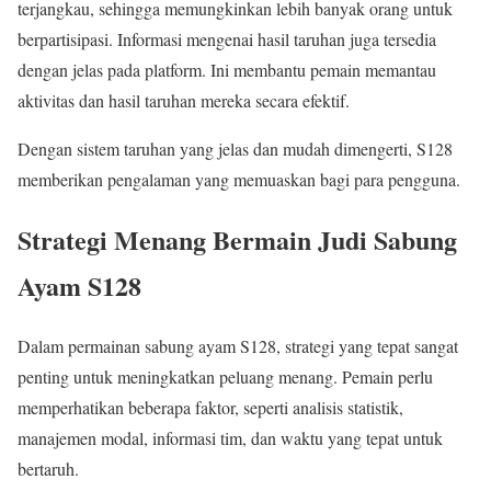
terjangkau, sehingga memungkinkan lebih banyak orang untuk
berpartisipasi. Informasi mengenai hasil taruhan juga tersedia
dengan jelas pada platform. Ini membantu pemain memantau
aktivitas dan hasil taruhan mereka secara efektif.
Dengan sistem taruhan yang jelas dan mudah dimengerti, S128
memberikan pengalaman yang memuaskan bagi para pengguna.
Strategi Menang Bermain Judi Sabung
Ayam S128
Dalam permainan sabung ayam S128, strategi yang tepat sangat
penting untuk meningkatkan peluang menang. Pemain perlu
memperhatikan beberapa faktor, seperti analisis statistik,
manajemen modal, informasi tim, dan waktu yang tepat untuk
bertaruh.