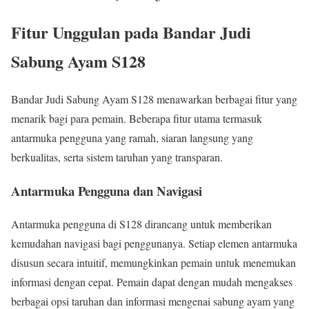
Fitur Unggulan pada Bandar Judi
Sabung Ayam S128
Bandar Judi Sabung Ayam S128 menawarkan berbagai fitur yang
menarik bagi para pemain. Beberapa fitur utama termasuk
antarmuka pengguna yang ramah, siaran langsung yang
berkualitas, serta sistem taruhan yang transparan.
Antarmuka Pengguna dan Navigasi
Antarmuka pengguna di S128 dirancang untuk memberikan
kemudahan navigasi bagi penggunanya. Setiap elemen antarmuka
disusun secara intuitif, memungkinkan pemain untuk menemukan
informasi dengan cepat. Pemain dapat dengan mudah mengakses
berbagai opsi taruhan dan informasi mengenai sabung ayam yang