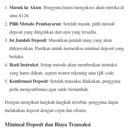
Masuk ke Akun
: Pengguna harus mengakses akun mereka di
situs S128.
Pilih Metode Pembayaran
: Setelah masuk, pilih metode
deposit yang diinginkan dari opsi yang tersedia.
Isi Jumlah Deposit
: Masukkan jumlah uang yang akan
didepositkan. Pastikan untuk memeriksa minimal deposit yang
berlaku.
Ikuti Instruksi
: Setiap metode akan memberikan instruksi
yang harus diikuti, seperti nomor rekening atau QR code.
Konfirmasi Deposit
: Setelah transaksi dilakukan, pengguna
perlu mengonfirmasi agar saldo bertambah.
Dengan mengikuti langkah-langkah tersebut, pengguna dapat
melakukan deposit dengan cepat dan efisien.
Minimal Deposit dan Biaya Transaksi