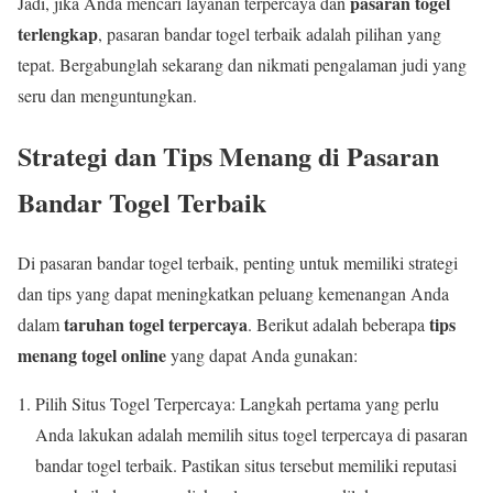
pasaran togel
Jadi, jika Anda mencari layanan terpercaya dan
terlengkap
, pasaran bandar togel terbaik adalah pilihan yang
tepat. Bergabunglah sekarang dan nikmati pengalaman judi yang
seru dan menguntungkan.
Strategi dan Tips Menang di Pasaran
Bandar Togel Terbaik
Di pasaran bandar togel terbaik, penting untuk memiliki strategi
dan tips yang dapat meningkatkan peluang kemenangan Anda
taruhan togel terpercaya
tips
dalam
. Berikut adalah beberapa
menang togel online
yang dapat Anda gunakan:
Pilih Situs Togel Terpercaya: Langkah pertama yang perlu
Anda lakukan adalah memilih situs togel terpercaya di pasaran
bandar togel terbaik. Pastikan situs tersebut memiliki reputasi