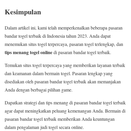
Kesimpulan
Dalam artikel ini, kami telah memperkenalkan beberapa pasaran
bandar togel terbaik di Indonesia tahun 2023. Anda dapat
menemukan situs togel terpercaya, pasaran togel terlengkap, dan
tips menang togel online
di pasaran bandar togel terbaik.
Temukan situs togel terpercaya yang memberikan layanan terbaik
dan keamanan dalam bermain togel. Pasaran lengkap yang
disediakan oleh pasaran bandar togel terbaik akan memanjakan
Anda dengan berbagai pilihan game.
Dapatkan strategi dan tips menang di pasaran bandar togel terbaik
agar dapat meningkatkan peluang kemenangan Anda. Bermain di
pasaran bandar togel terbaik memberikan Anda keuntungan
dalam pengalaman judi togel secara online.