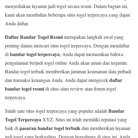
menyediakan layanan judi togel secara resmi. Dalam bagian ini,
kami akan membahas beberapa situs togel terpercaya yang dapat
Anda daftar.
Daftar Bandar Togel Resmi
merupakan langkah awal yang
penting dalam mencari situs togel terpercaya. Dengan mendaftar
bandar togel terpercaya
di
, Anda dapat memastikan bahwa
pengalaman berjudi togel online Anda akan aman dan terjamin.
Bandar togel terbaik memberikan jaminan keamanan data pribadi
daftar
dan transaksi keuangan Anda. Anda dapat mengecek
bandar togel resmi
di situs-situs review atau forum togel
terpercaya.
Bandar
Salah satu situs togel terpercaya yang populer adalah
Togel Terpercaya
XYZ. Situs ini telah memiliki reputasi yang
pasaran bandar togel terbaik
baik di
dan memberikan layanan
judi togel yang berkualitas. Dengan bergabung di situs ini, Anda