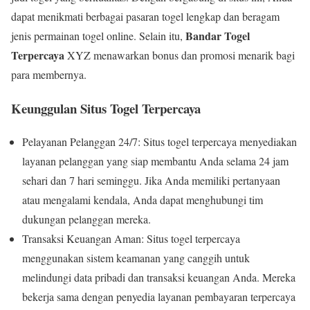
dapat menikmati berbagai pasaran togel lengkap dan beragam
Bandar Togel
jenis permainan togel online. Selain itu,
Terpercaya
XYZ menawarkan bonus dan promosi menarik bagi
para membernya.
Keunggulan Situs Togel Terpercaya
Pelayanan Pelanggan 24/7: Situs togel terpercaya menyediakan
layanan pelanggan yang siap membantu Anda selama 24 jam
sehari dan 7 hari seminggu. Jika Anda memiliki pertanyaan
atau mengalami kendala, Anda dapat menghubungi tim
dukungan pelanggan mereka.
Transaksi Keuangan Aman: Situs togel terpercaya
menggunakan sistem keamanan yang canggih untuk
melindungi data pribadi dan transaksi keuangan Anda. Mereka
bekerja sama dengan penyedia layanan pembayaran terpercaya