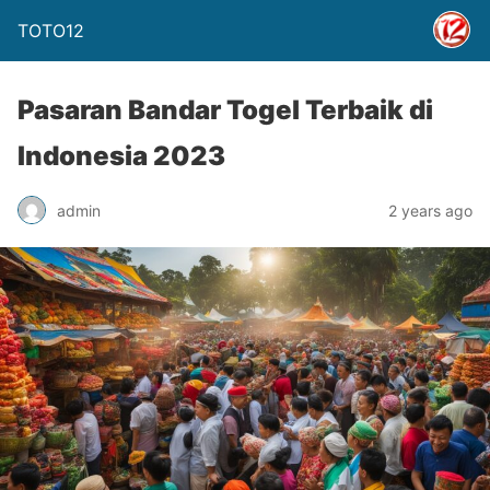
TOTO12
Pasaran Bandar Togel Terbaik di
Indonesia 2023
admin
2 years ago