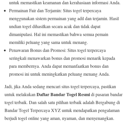
untuk memastikan keamanan dan kerahasiaan informasi Anda.
Permainan Fair dan Terjamin: Situs togel terpercaya
menggunakan sistem permainan yang adil dan terjamin. Hasil
undian togel dihasilkan secara acak dan tidak dapat
dimanipulasi. Hal ini memastikan bahwa semua pemain
memiliki peluang yang sama untuk menang.
Penawaran Bonus dan Promosi: Situs togel terpercaya
seringkali menawarkan bonus dan promosi menarik kepada
para membernya. Anda dapat memanfaatkan bonus dan
promosi ini untuk meningkatkan peluang menang Anda.
Jadi, jika Anda sedang mencari situs togel terpercaya, pastikan
Daftar Bandar Togel Resmi
untuk melakukan
di pasaran bandar
togel terbaik. Dan salah satu pilihan terbaik adalah Bergabung di
Bandar Togel Terpercaya XYZ untuk mendapatkan pengalaman
berjudi togel online yang aman, nyaman, dan menyenangkan.