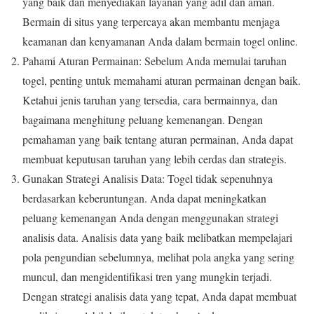
yang baik dan menyediakan layanan yang adil dan aman.
Bermain di situs yang terpercaya akan membantu menjaga
keamanan dan kenyamanan Anda dalam bermain togel online.
Pahami Aturan Permainan: Sebelum Anda memulai taruhan
togel, penting untuk memahami aturan permainan dengan baik.
Ketahui jenis taruhan yang tersedia, cara bermainnya, dan
bagaimana menghitung peluang kemenangan. Dengan
pemahaman yang baik tentang aturan permainan, Anda dapat
membuat keputusan taruhan yang lebih cerdas dan strategis.
Gunakan Strategi Analisis Data: Togel tidak sepenuhnya
berdasarkan keberuntungan. Anda dapat meningkatkan
peluang kemenangan Anda dengan menggunakan strategi
analisis data. Analisis data yang baik melibatkan mempelajari
pola pengundian sebelumnya, melihat pola angka yang sering
muncul, dan mengidentifikasi tren yang mungkin terjadi.
Dengan strategi analisis data yang tepat, Anda dapat membuat