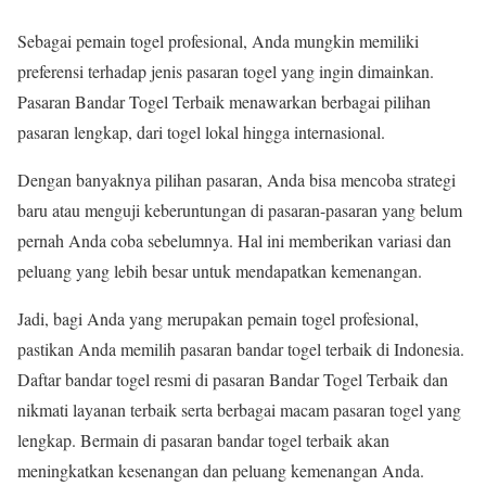
Sebagai pemain togel profesional, Anda mungkin memiliki
preferensi terhadap jenis pasaran togel yang ingin dimainkan.
Pasaran Bandar Togel Terbaik menawarkan berbagai pilihan
pasaran lengkap, dari togel lokal hingga internasional.
Dengan banyaknya pilihan pasaran, Anda bisa mencoba strategi
baru atau menguji keberuntungan di pasaran-pasaran yang belum
pernah Anda coba sebelumnya. Hal ini memberikan variasi dan
peluang yang lebih besar untuk mendapatkan kemenangan.
Jadi, bagi Anda yang merupakan pemain togel profesional,
pastikan Anda memilih pasaran bandar togel terbaik di Indonesia.
Daftar bandar togel resmi di pasaran Bandar Togel Terbaik dan
nikmati layanan terbaik serta berbagai macam pasaran togel yang
lengkap. Bermain di pasaran bandar togel terbaik akan
meningkatkan kesenangan dan peluang kemenangan Anda.