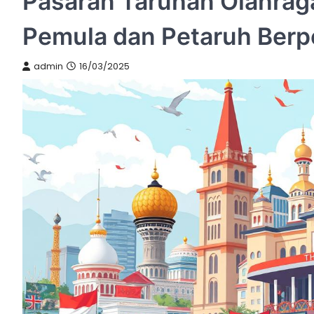
Pasaran Taruhan Olahrag
Pemula dan Petaruh Ber
admin
16/03/2025