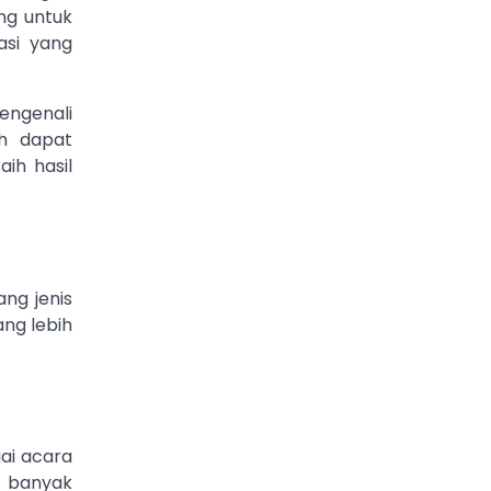
ng untuk
asi yang
engenali
uh dapat
ih hasil
ng jenis
ng lebih
ai acara
a banyak