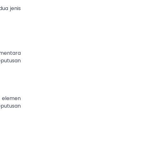
ua jenis
ementara
eputusan
i elemen
eputusan