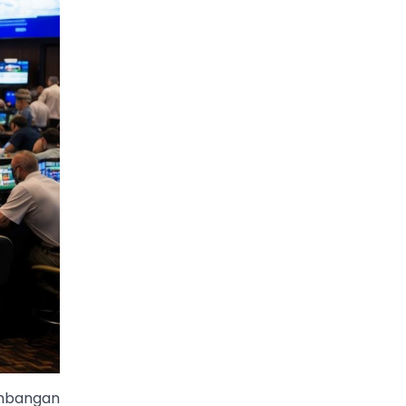
embangan