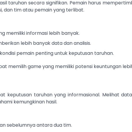
sil taruhan secara signifikan. Pemain harus memperti
i, dan tim atau pemain yang terlibat.
ng memiliki informasi lebih banyak.
berikan lebih banyak data dan analisis.
ondisi pemain penting untuk keputusan taruhan.
t memilih game yang memiliki potensi keuntungan lebih 
at keputusan taruhan yang informasional. Melihat data 
hami kemungkinan hasil.
ngan sebelumnya antara dua tim.