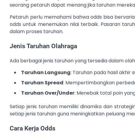
seorang petaruh dapat menang jika taruhan mereka
Petaruh perlu memahami bahwa odds bisa bervaria
odds untuk menemukan nilai terbaik. Pasaran taruh
dalam proses taruhan.
Jenis Taruhan Olahraga
Ada berbagai jenis taruhan yang tersedia dalam olah
Taruhan Langsung
: Taruhan pada hasil akhir 
Taruhan Spread
: Mempertimbangkan perbedaa
Taruhan Over/Under
: Menebak total poin yan
Setiap jenis taruhan memiliki dinamika dan strateg
setiap jenis taruhan guna meningkatkan peluang m
Cara Kerja Odds