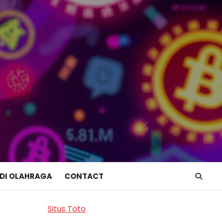
DI OLAHRAGA
CONTACT
Situs Toto