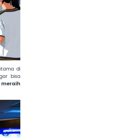
utama di
gar bisa
 meraih