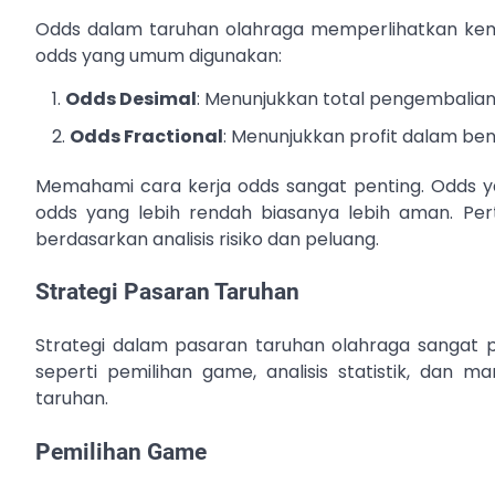
Odds dalam taruhan olahraga memperlihatkan kemu
odds yang umum digunakan:
Odds Desimal
: Menunjukkan total pengembalian
Odds Fractional
: Menunjukkan profit dalam b
Memahami cara kerja odds sangat penting. Odds yan
odds yang lebih rendah biasanya lebih aman. P
berdasarkan analisis risiko dan peluang.
Strategi Pasaran Taruhan
Strategi dalam pasaran taruhan olahraga sangat
seperti pemilihan game, analisis statistik, da
taruhan.
Pemilihan Game