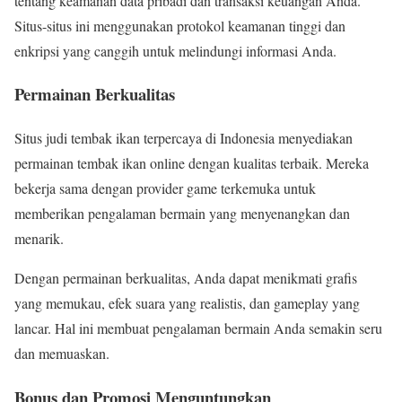
tentang keamanan data pribadi dan transaksi keuangan Anda.
Situs-situs ini menggunakan protokol keamanan tinggi dan
enkripsi yang canggih untuk melindungi informasi Anda.
Permainan Berkualitas
Situs judi tembak ikan terpercaya di Indonesia menyediakan
permainan tembak ikan online dengan kualitas terbaik. Mereka
bekerja sama dengan provider game terkemuka untuk
memberikan pengalaman bermain yang menyenangkan dan
menarik.
Dengan permainan berkualitas, Anda dapat menikmati grafis
yang memukau, efek suara yang realistis, dan gameplay yang
lancar. Hal ini membuat pengalaman bermain Anda semakin seru
dan memuaskan.
Bonus dan Promosi Menguntungkan