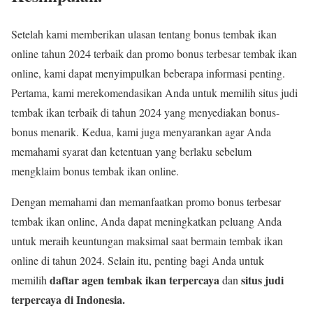
Setelah kami memberikan ulasan tentang bonus tembak ikan
online tahun 2024 terbaik dan promo bonus terbesar tembak ikan
online, kami dapat menyimpulkan beberapa informasi penting.
Pertama, kami merekomendasikan Anda untuk memilih situs judi
tembak ikan terbaik di tahun 2024 yang menyediakan bonus-
bonus menarik. Kedua, kami juga menyarankan agar Anda
memahami syarat dan ketentuan yang berlaku sebelum
mengklaim bonus tembak ikan online.
Dengan memahami dan memanfaatkan promo bonus terbesar
tembak ikan online, Anda dapat meningkatkan peluang Anda
untuk meraih keuntungan maksimal saat bermain tembak ikan
online di tahun 2024. Selain itu, penting bagi Anda untuk
daftar agen tembak ikan terpercaya
situs judi
memilih
dan
terpercaya di Indonesia.