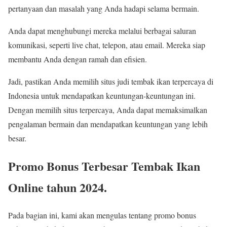
pertanyaan dan masalah yang Anda hadapi selama bermain.
Anda dapat menghubungi mereka melalui berbagai saluran
komunikasi, seperti live chat, telepon, atau email. Mereka siap
membantu Anda dengan ramah dan efisien.
Jadi, pastikan Anda memilih situs judi tembak ikan terpercaya di
Indonesia untuk mendapatkan keuntungan-keuntungan ini.
Dengan memilih situs terpercaya, Anda dapat memaksimalkan
pengalaman bermain dan mendapatkan keuntungan yang lebih
besar.
Promo Bonus Terbesar Tembak Ikan
Online tahun 2024.
Pada bagian ini, kami akan mengulas tentang promo bonus