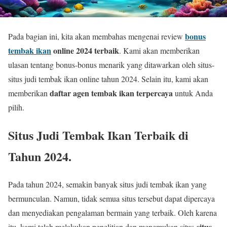
bonus
Pada bagian ini, kita akan membahas mengenai review
tembak ikan
online 2024 terbaik
. Kami akan memberikan
ulasan tentang bonus-bonus menarik yang ditawarkan oleh situs-
situs judi tembak ikan online tahun 2024. Selain itu, kami akan
daftar agen tembak ikan terpercaya
memberikan
untuk Anda
pilih.
Situs Judi Tembak Ikan Terbaik di
Tahun 2024.
Pada tahun 2024, semakin banyak situs judi tembak ikan yang
bermunculan. Namun, tidak semua situs tersebut dapat dipercaya
dan menyediakan pengalaman bermain yang terbaik. Oleh karena
situs
itu, kami telah melakukan penelitian dan menemukan situs-