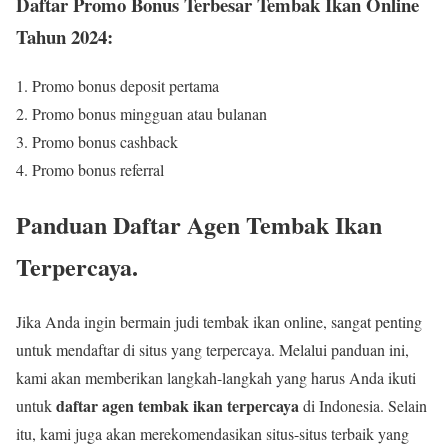
Daftar Promo Bonus Terbesar Tembak Ikan Online
Tahun 2024:
Promo bonus deposit pertama
Promo bonus mingguan atau bulanan
Promo bonus cashback
Promo bonus referral
Panduan Daftar Agen Tembak Ikan
Terpercaya.
Jika Anda ingin bermain judi tembak ikan online, sangat penting
untuk mendaftar di situs yang terpercaya. Melalui panduan ini,
kami akan memberikan langkah-langkah yang harus Anda ikuti
daftar agen tembak ikan terpercaya
untuk
di Indonesia. Selain
itu, kami juga akan merekomendasikan situs-situs terbaik yang