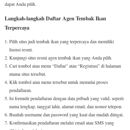
dapat Anda pilih.
Langkah-langkah Daftar Agen Tembak Ikan
Terpercaya
Pilih situs judi tembak ikan yang terpercaya dan memiliki
lisensi resmi.
Kunjungi situs resmi agen tembak ikan yang Anda pilih.
Cari tombol atau menu “Daftar” atau “Registrasi” di halaman
utama situs tersebut.
Klik tombol atau menu tersebut untuk memulai proses
pendaftaran.
Isi formulir pendaftaran dengan data pribadi yang valid, seperti
nama lengkap, tanggal lahir, alamat email, dan nomor telepon.
Buatlah username dan password yang kuat dan mudah diingat.
Konfirmasikan pendaftaran melalui email atau SMS yang