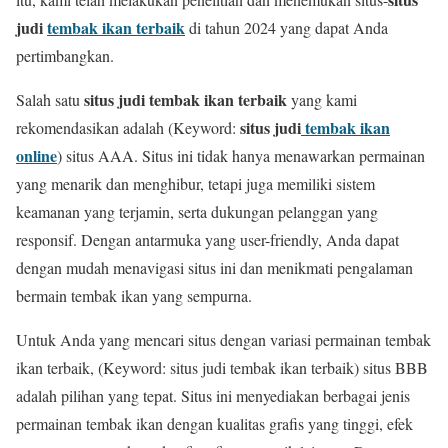
judi
tembak ikan terbaik
di tahun 2024 yang dapat Anda
pertimbangkan.
situs judi tembak ikan terbaik
Salah satu
yang kami
situs judi
tembak ikan
rekomendasikan adalah (Keyword:
online
) situs AAA. Situs ini tidak hanya menawarkan permainan
yang menarik dan menghibur, tetapi juga memiliki sistem
keamanan yang terjamin, serta dukungan pelanggan yang
responsif. Dengan antarmuka yang user-friendly, Anda dapat
dengan mudah menavigasi situs ini dan menikmati pengalaman
bermain tembak ikan yang sempurna.
Untuk Anda yang mencari situs dengan variasi permainan tembak
ikan terbaik, (Keyword: situs judi tembak ikan terbaik) situs BBB
adalah pilihan yang tepat. Situs ini menyediakan berbagai jenis
permainan tembak ikan dengan kualitas grafis yang tinggi, efek