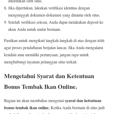
dikirimkan oleh situs.
Jika diperlukan, lakukan verifikasi identitas dengan
mengunggah dokumen-dokumen yang diminta oleh situs.
Setelah verifikasi selesai, Anda dapat melakukan deposit ke
akun Anda untuk mulai bermain.
Pastikan untuk mengikuti langkah-langkah di atas dengan teliti
agar proses pendaftaran berjalan lancar. Jika Anda mengalami
kendala atau memiliki pertanyaan, jangan ragu untuk
menghubungi layanan pelanggan situs terkait.
Mengetahui Syarat dan Ketentuan
Bonus Tembak Ikan Online.
syarat dan ketentuan
Bagian ini akan membahas mengenai
bonus tembak ikan online.
Ketika Anda bermain di situs judi