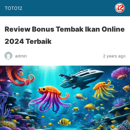
TOTO12
Review Bonus Tembak Ikan Online
2024 Terbaik
admin
2 years ago