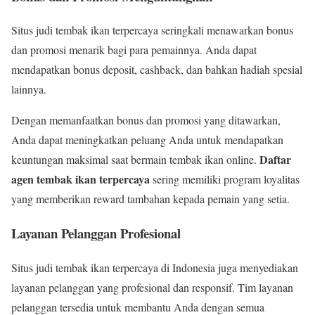
Situs judi tembak ikan terpercaya seringkali menawarkan bonus
dan promosi menarik bagi para pemainnya. Anda dapat
mendapatkan bonus deposit, cashback, dan bahkan hadiah spesial
lainnya.
Dengan memanfaatkan bonus dan promosi yang ditawarkan,
Anda dapat meningkatkan peluang Anda untuk mendapatkan
Daftar
keuntungan maksimal saat bermain tembak ikan online.
agen tembak ikan terpercaya
sering memiliki program loyalitas
yang memberikan reward tambahan kepada pemain yang setia.
Layanan Pelanggan Profesional
Situs judi tembak ikan terpercaya di Indonesia juga menyediakan
layanan pelanggan yang profesional dan responsif. Tim layanan
pelanggan tersedia untuk membantu Anda dengan semua