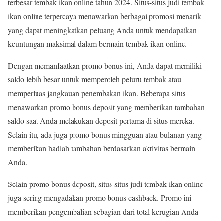
terbesar tembak ikan online tahun 2024. Situs-situs judi tembak
ikan online terpercaya menawarkan berbagai promosi menarik
yang dapat meningkatkan peluang Anda untuk mendapatkan
keuntungan maksimal dalam bermain tembak ikan online.
Dengan memanfaatkan promo bonus ini, Anda dapat memiliki
saldo lebih besar untuk memperoleh peluru tembak atau
memperluas jangkauan penembakan ikan. Beberapa situs
menawarkan promo bonus deposit yang memberikan tambahan
saldo saat Anda melakukan deposit pertama di situs mereka.
Selain itu, ada juga promo bonus mingguan atau bulanan yang
memberikan hadiah tambahan berdasarkan aktivitas bermain
Anda.
Selain promo bonus deposit, situs-situs judi tembak ikan online
juga sering mengadakan promo bonus cashback. Promo ini
memberikan pengembalian sebagian dari total kerugian Anda