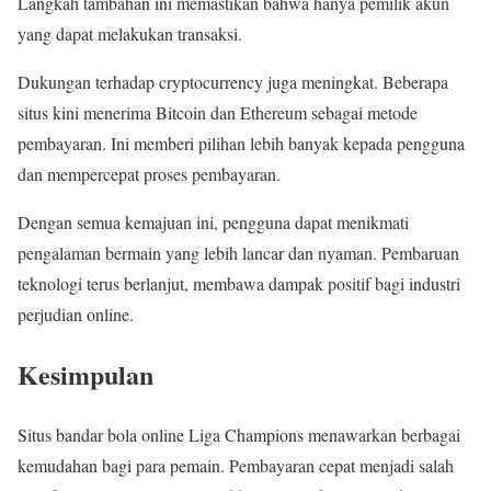
Langkah tambahan ini memastikan bahwa hanya pemilik akun
yang dapat melakukan transaksi.
Dukungan terhadap cryptocurrency juga meningkat. Beberapa
situs kini menerima Bitcoin dan Ethereum sebagai metode
pembayaran. Ini memberi pilihan lebih banyak kepada pengguna
dan mempercepat proses pembayaran.
Dengan semua kemajuan ini, pengguna dapat menikmati
pengalaman bermain yang lebih lancar dan nyaman. Pembaruan
teknologi terus berlanjut, membawa dampak positif bagi industri
perjudian online.
Kesimpulan
Situs bandar bola online Liga Champions menawarkan berbagai
kemudahan bagi para pemain. Pembayaran cepat menjadi salah