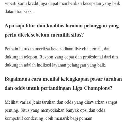
seperti kartu kredit juga dapat memberikan kecepatan yang baik
dalam transaksi.
Apa saja fitur dan kualitas layanan pelanggan yang
perlu dicek sebelum memilih situs?
Pemain harus memeriksa ketersediaan live chat, email, dan
dukungan telepon. Respon yang cepat dan profesional dari tim
dukungan adalah indikasi layanan pelanggan yang baik.
Bagaimana cara menilai kelengkapan pasar taruhan
dan odds untuk pertandingan Liga Champions?
Melihat variasi jenis taruhan dan odds yang ditawarkan sangat
penting. Situs yang menyediakan banyak opsi dan odds
kompetitif cenderung lebih menarik bagi pemain.