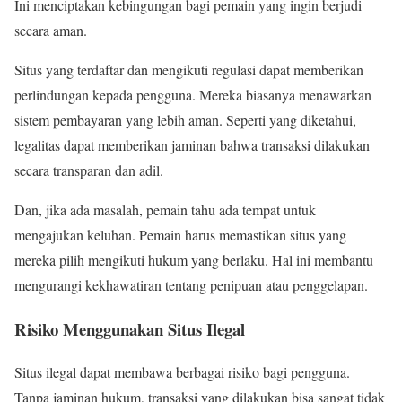
Ini menciptakan kebingungan bagi pemain yang ingin berjudi
secara aman.
Situs yang terdaftar dan mengikuti regulasi dapat memberikan
perlindungan kepada pengguna. Mereka biasanya menawarkan
sistem pembayaran yang lebih aman. Seperti yang diketahui,
legalitas dapat memberikan jaminan bahwa transaksi dilakukan
secara transparan dan adil.
Dan, jika ada masalah, pemain tahu ada tempat untuk
mengajukan keluhan. Pemain harus memastikan situs yang
mereka pilih mengikuti hukum yang berlaku. Hal ini membantu
mengurangi kekhawatiran tentang penipuan atau penggelapan.
Risiko Menggunakan Situs Ilegal
Situs ilegal dapat membawa berbagai risiko bagi pengguna.
Tanpa jaminan hukum, transaksi yang dilakukan bisa sangat tidak