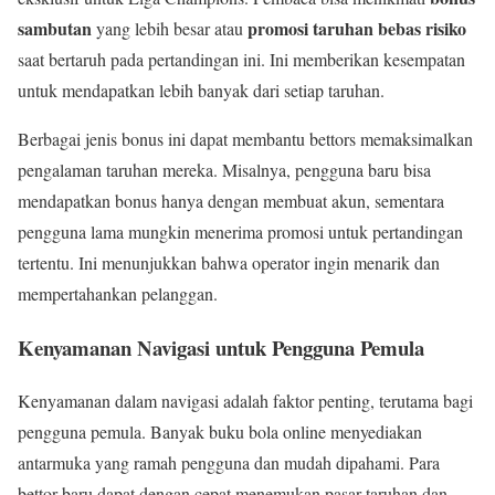
sambutan
promosi taruhan bebas risiko
yang lebih besar atau
saat bertaruh pada pertandingan ini. Ini memberikan kesempatan
untuk mendapatkan lebih banyak dari setiap taruhan.
Berbagai jenis bonus ini dapat membantu bettors memaksimalkan
pengalaman taruhan mereka. Misalnya, pengguna baru bisa
mendapatkan bonus hanya dengan membuat akun, sementara
pengguna lama mungkin menerima promosi untuk pertandingan
tertentu. Ini menunjukkan bahwa operator ingin menarik dan
mempertahankan pelanggan.
Kenyamanan Navigasi untuk Pengguna Pemula
Kenyamanan dalam navigasi adalah faktor penting, terutama bagi
pengguna pemula. Banyak buku bola online menyediakan
antarmuka yang ramah pengguna dan mudah dipahami. Para
bettor baru dapat dengan cepat menemukan pasar taruhan dan