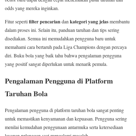
odds yang mereka inginkan.
filter pencarian
kategori yang jelas
Fitur seperti
dan
membantu
dalam proses ini. Selain itu, panduan taruhan dan tips sering
disediakan. Semua ini memudahkan pengguna baru untuk
memahami cara bertaruh pada Liga Champions dengan percaya
diri. Buku bola yang baik tahu bahwa pengalaman pengguna
yang positif sangat diperlukan untuk menarik pemula.
Pengalaman Pengguna di Platform
Taruhan Bola
Pengalaman pengguna di platform taruhan bola sangat penting
untuk memastikan kenyamanan dan kepuasan. Pengguna sering
menilai kemudahan penggunaan antarmuka serta ketersediaan
layanan pelanggan saat mengalami masalah.