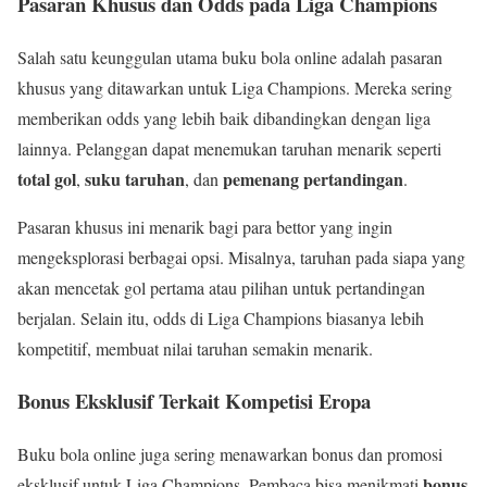
Pasaran Khusus dan Odds pada Liga Champions
Salah satu keunggulan utama buku bola online adalah pasaran
khusus yang ditawarkan untuk Liga Champions. Mereka sering
memberikan odds yang lebih baik dibandingkan dengan liga
lainnya. Pelanggan dapat menemukan taruhan menarik seperti
total gol
suku taruhan
pemenang pertandingan
,
, dan
.
Pasaran khusus ini menarik bagi para bettor yang ingin
mengeksplorasi berbagai opsi. Misalnya, taruhan pada siapa yang
akan mencetak gol pertama atau pilihan untuk pertandingan
berjalan. Selain itu, odds di Liga Champions biasanya lebih
kompetitif, membuat nilai taruhan semakin menarik.
Bonus Eksklusif Terkait Kompetisi Eropa
Buku bola online juga sering menawarkan bonus dan promosi
bonus
eksklusif untuk Liga Champions. Pembaca bisa menikmati