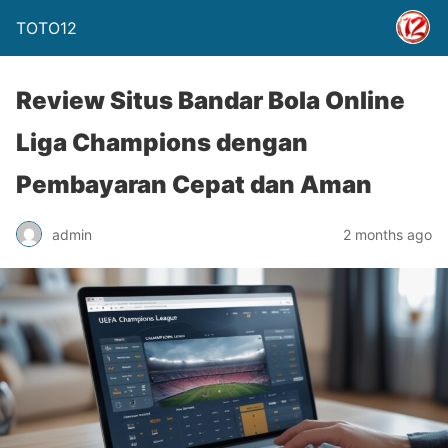
TOTO12
Review Situs Bandar Bola Online
Liga Champions dengan
Pembayaran Cepat dan Aman
admin
2 months ago