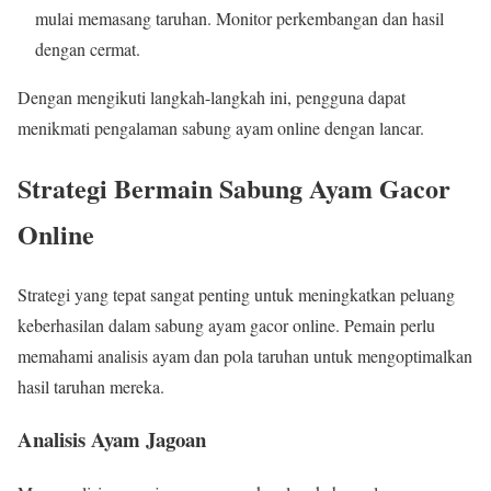
mulai memasang taruhan. Monitor perkembangan dan hasil
dengan cermat.
Dengan mengikuti langkah-langkah ini, pengguna dapat
menikmati pengalaman sabung ayam online dengan lancar.
Strategi Bermain Sabung Ayam Gacor
Online
Strategi yang tepat sangat penting untuk meningkatkan peluang
keberhasilan dalam sabung ayam gacor online. Pemain perlu
memahami analisis ayam dan pola taruhan untuk mengoptimalkan
hasil taruhan mereka.
Analisis Ayam Jagoan