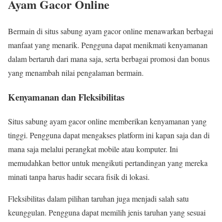
Ayam Gacor Online
Bermain di situs sabung ayam gacor online menawarkan berbagai
manfaat yang menarik. Pengguna dapat menikmati kenyamanan
dalam bertaruh dari mana saja, serta berbagai promosi dan bonus
yang menambah nilai pengalaman bermain.
Kenyamanan dan Fleksibilitas
Situs sabung ayam gacor online memberikan kenyamanan yang
tinggi. Pengguna dapat mengakses platform ini kapan saja dan di
mana saja melalui perangkat mobile atau komputer. Ini
memudahkan bettor untuk mengikuti pertandingan yang mereka
minati tanpa harus hadir secara fisik di lokasi.
Fleksibilitas dalam pilihan taruhan juga menjadi salah satu
keunggulan. Pengguna dapat memilih jenis taruhan yang sesuai