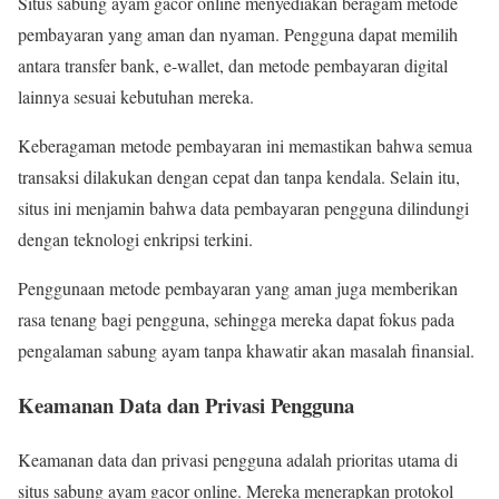
Situs sabung ayam gacor online menyediakan beragam metode
pembayaran yang aman dan nyaman. Pengguna dapat memilih
antara transfer bank, e-wallet, dan metode pembayaran digital
lainnya sesuai kebutuhan mereka.
Keberagaman metode pembayaran ini memastikan bahwa semua
transaksi dilakukan dengan cepat dan tanpa kendala. Selain itu,
situs ini menjamin bahwa data pembayaran pengguna dilindungi
dengan teknologi enkripsi terkini.
Penggunaan metode pembayaran yang aman juga memberikan
rasa tenang bagi pengguna, sehingga mereka dapat fokus pada
pengalaman sabung ayam tanpa khawatir akan masalah finansial.
Keamanan Data dan Privasi Pengguna
Keamanan data dan privasi pengguna adalah prioritas utama di
situs sabung ayam gacor online. Mereka menerapkan protokol