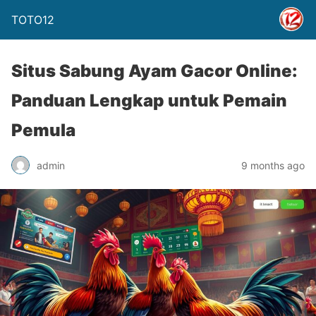
TOTO12
Situs Sabung Ayam Gacor Online:
Panduan Lengkap untuk Pemain
Pemula
admin
9 months ago