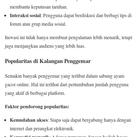
membantu keputusan taruhan.
Interaksi sosial
: Pengguna dapat berdiskusi dan berbagi tips di
forum atau grup media sosial.
Inovasi ini tidak hanya membuat pengalaman lebih menarik, tetapi
juga menjangkau audiens yang lebih luas.
Popularitas di Kalangan Penggemar
Semakin banyak penggemar yang terlibat dalam sabung ayam
gacor online. Hal ini terlihat dari pertumbuhan jumlah pengguna
yang aktif di berbagai platform.
Faktor pendorong popularitas:
Kemudahan akses
: Siapa saja dapat bergabung hanya dengan
internet dan perangkat elektronik.
Kompetisi menarik
: Adanya turnamen dengan hadiah besar