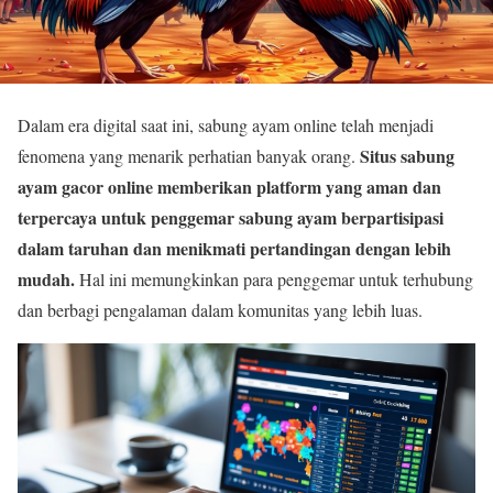
Dalam era digital saat ini, sabung ayam online telah menjadi
Situs sabung
fenomena yang menarik perhatian banyak orang.
ayam gacor online memberikan platform yang aman dan
terpercaya untuk penggemar sabung ayam berpartisipasi
dalam taruhan dan menikmati pertandingan dengan lebih
mudah.
Hal ini memungkinkan para penggemar untuk terhubung
dan berbagi pengalaman dalam komunitas yang lebih luas.