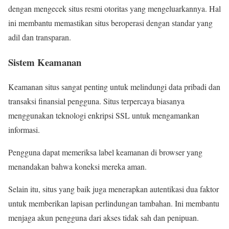
dengan mengecek situs resmi otoritas yang mengeluarkannya. Hal
ini membantu memastikan situs beroperasi dengan standar yang
adil dan transparan.
Sistem Keamanan
Keamanan situs sangat penting untuk melindungi data pribadi dan
transaksi finansial pengguna. Situs terpercaya biasanya
menggunakan teknologi enkripsi SSL untuk mengamankan
informasi.
Pengguna dapat memeriksa label keamanan di browser yang
menandakan bahwa koneksi mereka aman.
Selain itu, situs yang baik juga menerapkan autentikasi dua faktor
untuk memberikan lapisan perlindungan tambahan. Ini membantu
menjaga akun pengguna dari akses tidak sah dan penipuan.