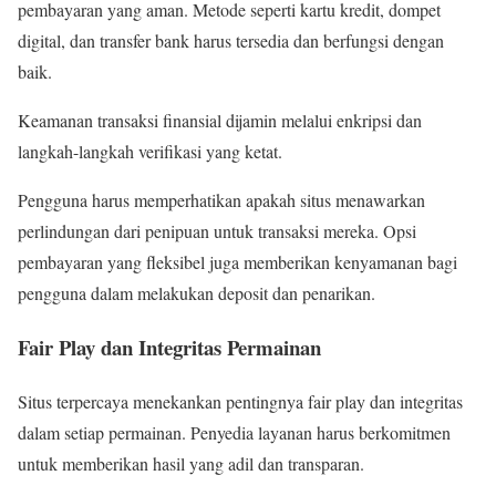
pembayaran yang aman. Metode seperti kartu kredit, dompet
digital, dan transfer bank harus tersedia dan berfungsi dengan
baik.
Keamanan transaksi finansial dijamin melalui enkripsi dan
langkah-langkah verifikasi yang ketat.
Pengguna harus memperhatikan apakah situs menawarkan
perlindungan dari penipuan untuk transaksi mereka. Opsi
pembayaran yang fleksibel juga memberikan kenyamanan bagi
pengguna dalam melakukan deposit dan penarikan.
Fair Play dan Integritas Permainan
Situs terpercaya menekankan pentingnya fair play dan integritas
dalam setiap permainan. Penyedia layanan harus berkomitmen
untuk memberikan hasil yang adil dan transparan.