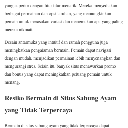
yang superior dengan fitur-fitur menarik. Mereka menyediakan
berbagai permainan dan opsi taruhan, yang memungkinkan
pemain untuk merasakan variasi dan menemukan apa yang paling
mereka nikmati.
Desain antarmuka yang intuitif dan ramah pengguna juga
meningkatkan pengalaman bermain. Pemain dapat navigasi
dengan mudah, menjadikan permainan lebih menyenangkan dan
mengurangi stres. Selain itu, banyak situs menawarkan promo
dan bonus yang dapat meningkatkan peluang pemain untuk
menang.
Resiko Bermain di Situs Sabung Ayam
yang Tidak Terpercaya
Bermain di situs sabung ayam yang tidak terpercaya dapat