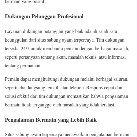
bermain yang positif.
Dukungan Pelanggan Profesional
Layanan dukungan pelanggan yang baik adalah salah satu
keunggulan dari situs sabung ayam terpercaya. Tim dukungan
tersedia 24/7 untuk membantu pemain dengan berbagai masalah,
seperti pertanyaan tentang akun, masalah teknis, atau informasi
tentang permainan.
Pemain dapat menghubungi dukungan melalui berbagai saluran,
seperti chat langsung, email, atau telepon. Respons cepat dan
solusi efektif dari tim dukungan memastikan bahwa pengalaman
bermain tidak terganggu oleh masalah yang tidak teratasi.
Pengalaman Bermain yang Lebih Baik
Situs sabung ayam terpercaya menawarkan pengalaman bermain