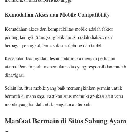
Kemudahan Akses dan Mobile Compatibility
Kemudahan akses dan kompatibilitas mobile adalah faktor
penting lainnya. Situs yang baik harus mudah diakses dari
berbagai perangkat, termasuk smartphone dan tablet.
Kecepatan loading dan desain antarmuka menjadi perhatian
utama. Pemain perlu menemukan situs yang responsif dan mudah
dinavigasi.
Selain itu, fitur mobile yang baik memungkinkan pemain untuk
bertaruh di mana saja. Pastikan situs memiliki aplikasi atau versi
mobile yang handal untuk pengalaman terbaik.
Manfaat Bermain di Situs Sabung Ayam