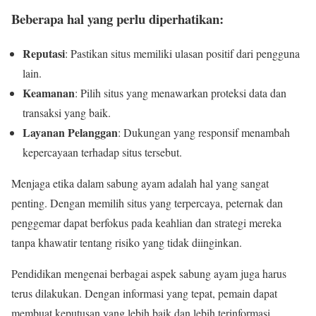
Beberapa hal yang perlu diperhatikan:
Reputasi
: Pastikan situs memiliki ulasan positif dari pengguna
lain.
Keamanan
: Pilih situs yang menawarkan proteksi data dan
transaksi yang baik.
Layanan Pelanggan
: Dukungan yang responsif menambah
kepercayaan terhadap situs tersebut.
Menjaga etika dalam sabung ayam adalah hal yang sangat
penting. Dengan memilih situs yang terpercaya, peternak dan
penggemar dapat berfokus pada keahlian dan strategi mereka
tanpa khawatir tentang risiko yang tidak diinginkan.
Pendidikan mengenai berbagai aspek sabung ayam juga harus
terus dilakukan. Dengan informasi yang tepat, pemain dapat
membuat keputusan yang lebih baik dan lebih terinformasi.