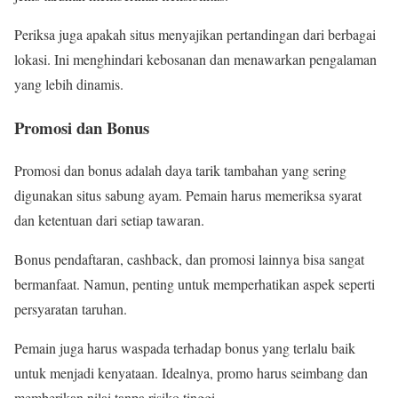
Periksa juga apakah situs menyajikan pertandingan dari berbagai
lokasi. Ini menghindari kebosanan dan menawarkan pengalaman
yang lebih dinamis.
Promosi dan Bonus
Promosi dan bonus adalah daya tarik tambahan yang sering
digunakan situs sabung ayam. Pemain harus memeriksa syarat
dan ketentuan dari setiap tawaran.
Bonus pendaftaran, cashback, dan promosi lainnya bisa sangat
bermanfaat. Namun, penting untuk memperhatikan aspek seperti
persyaratan taruhan.
Pemain juga harus waspada terhadap bonus yang terlalu baik
untuk menjadi kenyataan. Idealnya, promo harus seimbang dan
memberikan nilai tanpa risiko tinggi.