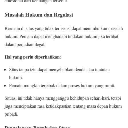
emosional dari kehilangan tersebut.
Masalah Hukum dan Regulasi
Bermain di situs yang tidak terlisensi dapat menimbulkan masalah
hukum. Pemain dapat menghadapi tindakan hukum jika terlibat
dalam perjudian ilegal.
Hal yang perlu diperhatikan
:
Situs tanpa izin dapat menyebabkan denda atau tuntutan
hukum.
Pemain mungkin terjebak dalam proses hukum yang rumit.
Situasi ini tidak hanya mengganggu kehidupan sehari-hari, tetapi
juga menciptakan rasa ketidakpastian tentang masa depan hukum
pribadi.
Pengalaman Buruk dan Stres