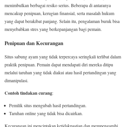
menimbulkan berbagai resiko serius. Beberapa di antaranya
mencakup penipuan, kerugian finansial, serta masalah hukum
yang dapat berakibat panjang. Selain itu, pengalaman buruk bisa
menyebabkan stres yang berkepanjangan bagi pemain.
Penipuan dan Kecurangan
Situs sabung ayam yang tidak terpercaya seringkali terlibat dalam
praktik penipuan. Pemain dapat mendapati diri mereka ditipu
melalui taruhan yang tidak diakui atau hasil pertandingan yang
dimanipulasi.
Contoh tindakan curang
:
Pemilik situs mengubah hasil pertandingan.
Taruhan online yang tidak bisa dicairkan.
Kecurangan ini menciptakan ketidakpastian dan mempengaruhi