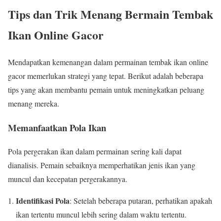
Tips dan Trik Menang Bermain Tembak
Ikan Online Gacor
Mendapatkan kemenangan dalam permainan tembak ikan online
gacor memerlukan strategi yang tepat. Berikut adalah beberapa
tips yang akan membantu pemain untuk meningkatkan peluang
menang mereka.
Memanfaatkan Pola Ikan
Pola pergerakan ikan dalam permainan sering kali dapat
dianalisis. Pemain sebaiknya memperhatikan jenis ikan yang
muncul dan kecepatan pergerakannya.
Identifikasi Pola
: Setelah beberapa putaran, perhatikan apakah
ikan tertentu muncul lebih sering dalam waktu tertentu.