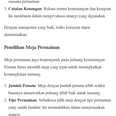
suasana permainan.
Catatan Keuangan
: Rekam semua kemenangan dan kerugian.
Ini membantu dalam mengevaluasi strategi yang digunakan.
Dengan manajemen yang baik, risiko kerugian dapat
diminimalkan.
Pemilihan Meja Permainan
Meja permainan juga berpengaruh pada peluang kemenangan.
Pemain harus memilih meja yang tepat untuk meningkatkan
kemungkinan menang.
Jumlah Pemain
: Meja dengan jumlah pemain lebih sedikit
biasanya menawarkan peluang lebih baik untuk menang.
Tipe Permainan
: Sebaiknya pilih meja dengan tipe permainan
yang sudah familiar. Ini memudahkan dalam menyesuaikan
strategi.