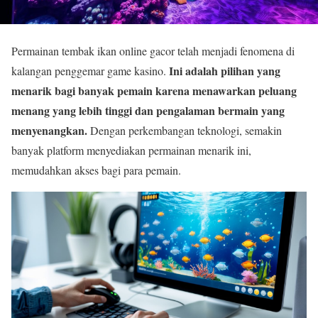
Permainan tembak ikan online gacor telah menjadi fenomena di
Ini adalah pilihan yang
kalangan penggemar game kasino.
menarik bagi banyak pemain karena menawarkan peluang
menang yang lebih tinggi dan pengalaman bermain yang
menyenangkan.
Dengan perkembangan teknologi, semakin
banyak platform menyediakan permainan menarik ini,
memudahkan akses bagi para pemain.