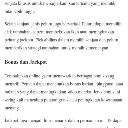
senjata khusus untuk menargetkan ikan tertentu yang memiliki
nilai lebih tinggi.
Selain senjata, jenis peluru juga bervariasi. Peluru dapat memiliki
efek tambahan, seperti membekukan ikan atau meningkatkan
peluang jackpot. Fleksibilitas dalam memilih senjata dan peluru
memberikan strategi tambahan untuk meraih kemenangan.
Bonus dan Jackpot
Tembak ikan online gacor menawarkan berbagai bonus yang
menarik. Pemain dapat menemukan bonus harian, mingguan, atau
bulanan yang dapat meningkatkan saldo mereka. Jenis bonus ini
sering kali mencakup putaran gratis atau peningkatan kesempatan
menang.
Jackpot juga menjadi fitur menarik dalam permainan ini. Terdapat