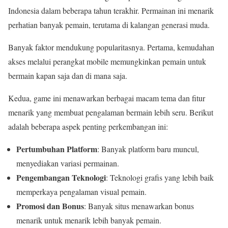
Indonesia dalam beberapa tahun terakhir. Permainan ini menarik
perhatian banyak pemain, terutama di kalangan generasi muda.
Banyak faktor mendukung popularitasnya. Pertama, kemudahan
akses melalui perangkat mobile memungkinkan pemain untuk
bermain kapan saja dan di mana saja.
Kedua, game ini menawarkan berbagai macam tema dan fitur
menarik yang membuat pengalaman bermain lebih seru. Berikut
adalah beberapa aspek penting perkembangan ini:
Pertumbuhan Platform
: Banyak platform baru muncul,
menyediakan variasi permainan.
Pengembangan Teknologi
: Teknologi grafis yang lebih baik
memperkaya pengalaman visual pemain.
Promosi dan Bonus
: Banyak situs menawarkan bonus
menarik untuk menarik lebih banyak pemain.