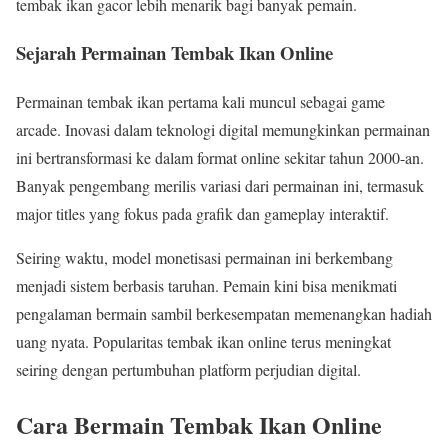
tembak ikan gacor lebih menarik bagi banyak pemain.
Sejarah Permainan Tembak Ikan Online
Permainan tembak ikan pertama kali muncul sebagai game
arcade. Inovasi dalam teknologi digital memungkinkan permainan
ini bertransformasi ke dalam format online sekitar tahun 2000-an.
Banyak pengembang merilis variasi dari permainan ini, termasuk
major titles yang fokus pada grafik dan gameplay interaktif.
Seiring waktu, model monetisasi permainan ini berkembang
menjadi sistem berbasis taruhan. Pemain kini bisa menikmati
pengalaman bermain sambil berkesempatan memenangkan hadiah
uang nyata. Popularitas tembak ikan online terus meningkat
seiring dengan pertumbuhan platform perjudian digital.
Cara Bermain Tembak Ikan Online