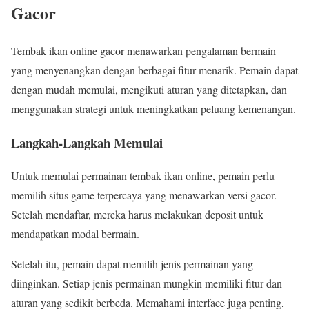
Gacor
Tembak ikan online gacor menawarkan pengalaman bermain
yang menyenangkan dengan berbagai fitur menarik. Pemain dapat
dengan mudah memulai, mengikuti aturan yang ditetapkan, dan
menggunakan strategi untuk meningkatkan peluang kemenangan.
Langkah-Langkah Memulai
Untuk memulai permainan tembak ikan online, pemain perlu
memilih situs game terpercaya yang menawarkan versi gacor.
Setelah mendaftar, mereka harus melakukan deposit untuk
mendapatkan modal bermain.
Setelah itu, pemain dapat memilih jenis permainan yang
diinginkan. Setiap jenis permainan mungkin memiliki fitur dan
aturan yang sedikit berbeda. Memahami interface juga penting,