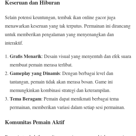
Keseruan dan Hiburan
Selain potensi keuntungan, tembak ikan online gacor juga
menawarkan keseruan yang tak terputus. Permainan ini dirancang
untuk memberikan pengalaman yang menyenangkan dan
interaktif.
Grafis Menarik
: Desain visual yang menyentuh dan efek suara
membuat pemain merasa terlibat.
Gameplay yang Dinamis
: Dengan berbagai level dan
tantangan, pemain tidak akan merasa bosan. Game ini
memungkinkan kombinasi strategi dan keterampilan.
Tema Beragam
: Pemain dapat menikmati berbagai tema
permainan, memberikan variasi dalam setiap sesi permainan.
Komunitas Pemain Aktif