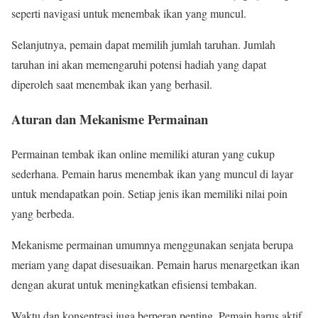
seperti navigasi untuk menembak ikan yang muncul.
Selanjutnya, pemain dapat memilih jumlah taruhan. Jumlah
taruhan ini akan memengaruhi potensi hadiah yang dapat
diperoleh saat menembak ikan yang berhasil.
Aturan dan Mekanisme Permainan
Permainan tembak ikan online memiliki aturan yang cukup
sederhana. Pemain harus menembak ikan yang muncul di layar
untuk mendapatkan poin. Setiap jenis ikan memiliki nilai poin
yang berbeda.
Mekanisme permainan umumnya menggunakan senjata berupa
meriam yang dapat disesuaikan. Pemain harus menargetkan ikan
dengan akurat untuk meningkatkan efisiensi tembakan.
Waktu dan konsentrasi juga berperan penting. Pemain harus aktif