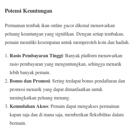
Potensi Keuntungan
Permainan tembak ikan online gacor dikenal menawarkan
peluang keuntungan yang signifikan. Dengan setiap tembakan,
pemain memiliki kesempatan untuk memperoleh koin dan hadiah.
Rasio Pembayaran Tinggi
: Banyak platform menawarkan
rasio pembayaran yang menguntungkan, sehingga menarik
lebih banyak pemain.
Bonus dan Promosi
: Sering terdapat bonus pendaftaran dan
promosi menarik yang dapat dimanfaatkan untuk
meningkatkan peluang menang.
Kemudahan Akses
: Pemain dapat mengakses permainan
kapan saja dan di mana saja, memberikan fleksibilitas dalam
bermain.