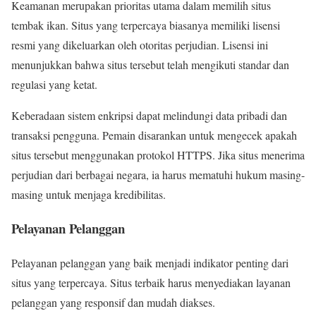
Keamanan merupakan prioritas utama dalam memilih situs
tembak ikan. Situs yang terpercaya biasanya memiliki lisensi
resmi yang dikeluarkan oleh otoritas perjudian. Lisensi ini
menunjukkan bahwa situs tersebut telah mengikuti standar dan
regulasi yang ketat.
Keberadaan sistem enkripsi dapat melindungi data pribadi dan
transaksi pengguna. Pemain disarankan untuk mengecek apakah
situs tersebut menggunakan protokol HTTPS. Jika situs menerima
perjudian dari berbagai negara, ia harus mematuhi hukum masing-
masing untuk menjaga kredibilitas.
Pelayanan Pelanggan
Pelayanan pelanggan yang baik menjadi indikator penting dari
situs yang terpercaya. Situs terbaik harus menyediakan layanan
pelanggan yang responsif dan mudah diakses.