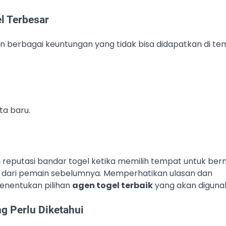
l Terbesar
berbagai keuntungan yang tidak bisa didapatkan di te
ta baru.
putasi bandar togel ketika memilih tempat untuk berm
if dari pemain sebelumnya. Memperhatikan ulasan dan
nentukan pilihan
agen togel terbaik
yang akan diguna
ng Perlu Diketahui