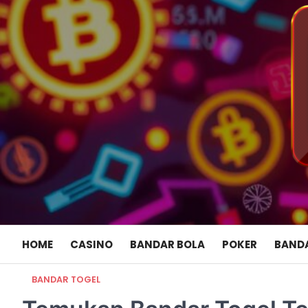
Skip
to
content
HOME
CASINO
BANDAR BOLA
POKER
BAND
BANDAR TOGEL