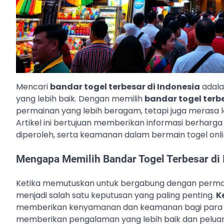
Mencari
bandar togel terbesar di Indonesia
adala
yang lebih baik. Dengan memilih
bandar togel terbe
permainan yang lebih beragam, tetapi juga merasa 
Artikel ini bertujuan memberikan informasi berhar
diperoleh, serta keamanan dalam bermain togel onli
Mengapa Memilih Bandar Togel Terbesar di 
Ketika memutuskan untuk bergabung dengan permai
menjadi salah satu keputusan yang paling penting.
K
memberikan kenyamanan dan keamanan bagi para pe
memberikan pengalaman yang lebih baik dan peluang