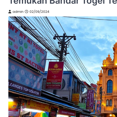
Temukan Bandar Togel Te
admin
02/09/2024