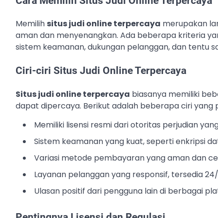
Cara Memilih Situs Judi Online Terpercaya
Memilih
situs judi online terpercaya
merupakan lan
aman dan menyenangkan. Ada beberapa kriteria yan
sistem keamanan, dukungan pelanggan, dan tentu saja, 
Ciri-ciri Situs Judi Online Terpercaya
Situs judi online terpercaya
biasanya memiliki beb
dapat dipercaya. Berikut adalah beberapa ciri yang p
Memiliki lisensi resmi dari otoritas perjudian yang
Sistem keamanan yang kuat, seperti enkripsi dat
Variasi metode pembayaran yang aman dan ce
Layanan pelanggan yang responsif, tersedia 2
Ulasan positif dari pengguna lain di berbagai pl
Pentingnya Lisensi dan Regulasi