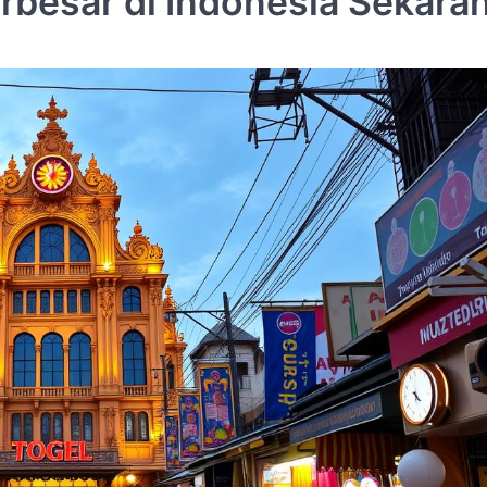
rbesar di Indonesia Sekara