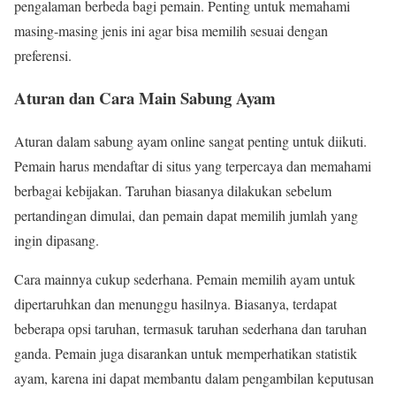
pengalaman berbeda bagi pemain. Penting untuk memahami
masing-masing jenis ini agar bisa memilih sesuai dengan
preferensi.
Aturan dan Cara Main Sabung Ayam
Aturan dalam sabung ayam online sangat penting untuk diikuti.
Pemain harus mendaftar di situs yang terpercaya dan memahami
berbagai kebijakan. Taruhan biasanya dilakukan sebelum
pertandingan dimulai, dan pemain dapat memilih jumlah yang
ingin dipasang.
Cara mainnya cukup sederhana. Pemain memilih ayam untuk
dipertaruhkan dan menunggu hasilnya. Biasanya, terdapat
beberapa opsi taruhan, termasuk taruhan sederhana dan taruhan
ganda. Pemain juga disarankan untuk memperhatikan statistik
ayam, karena ini dapat membantu dalam pengambilan keputusan