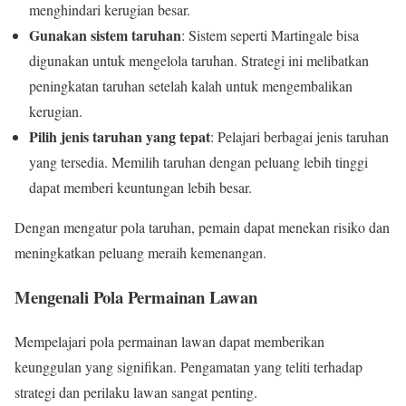
menghindari kerugian besar.
Gunakan sistem taruhan
: Sistem seperti Martingale bisa
digunakan untuk mengelola taruhan. Strategi ini melibatkan
peningkatan taruhan setelah kalah untuk mengembalikan
kerugian.
Pilih jenis taruhan yang tepat
: Pelajari berbagai jenis taruhan
yang tersedia. Memilih taruhan dengan peluang lebih tinggi
dapat memberi keuntungan lebih besar.
Dengan mengatur pola taruhan, pemain dapat menekan risiko dan
meningkatkan peluang meraih kemenangan.
Mengenali Pola Permainan Lawan
Mempelajari pola permainan lawan dapat memberikan
keunggulan yang signifikan. Pengamatan yang teliti terhadap
strategi dan perilaku lawan sangat penting.