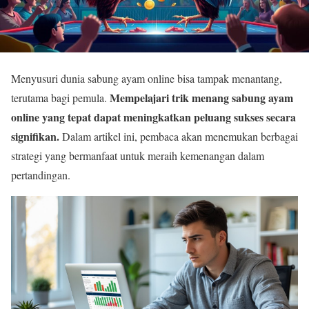
Menyusuri dunia sabung ayam online bisa tampak menantang,
Mempelajari trik menang sabung ayam
terutama bagi pemula.
online yang tepat dapat meningkatkan peluang sukses secara
signifikan.
Dalam artikel ini, pembaca akan menemukan berbagai
strategi yang bermanfaat untuk meraih kemenangan dalam
pertandingan.