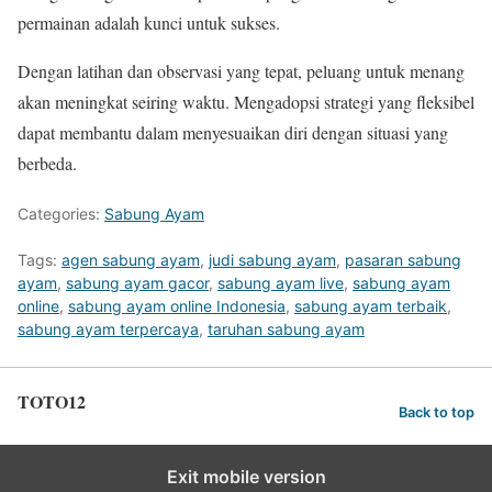
permainan adalah kunci untuk sukses.
Dengan latihan dan observasi yang tepat, peluang untuk menang
akan meningkat seiring waktu. Mengadopsi strategi yang fleksibel
dapat membantu dalam menyesuaikan diri dengan situasi yang
berbeda.
Categories:
Sabung Ayam
Tags:
agen sabung ayam
,
judi sabung ayam
,
pasaran sabung
ayam
,
sabung ayam gacor
,
sabung ayam live
,
sabung ayam
online
,
sabung ayam online Indonesia
,
sabung ayam terbaik
,
sabung ayam terpercaya
,
taruhan sabung ayam
TOTO12
Back to top
Exit mobile version