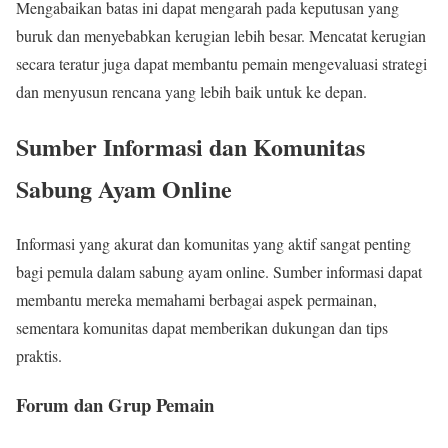
Mengabaikan batas ini dapat mengarah pada keputusan yang
buruk dan menyebabkan kerugian lebih besar. Mencatat kerugian
secara teratur juga dapat membantu pemain mengevaluasi strategi
dan menyusun rencana yang lebih baik untuk ke depan.
Sumber Informasi dan Komunitas
Sabung Ayam Online
Informasi yang akurat dan komunitas yang aktif sangat penting
bagi pemula dalam sabung ayam online. Sumber informasi dapat
membantu mereka memahami berbagai aspek permainan,
sementara komunitas dapat memberikan dukungan dan tips
praktis.
Forum dan Grup Pemain