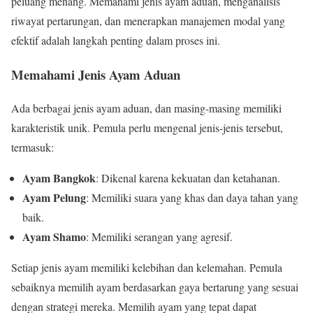
peluang menang. Memahami jenis ayam aduan, menganalisis
riwayat pertarungan, dan menerapkan manajemen modal yang
efektif adalah langkah penting dalam proses ini.
Memahami Jenis Ayam Aduan
Ada berbagai jenis ayam aduan, dan masing-masing memiliki
karakteristik unik. Pemula perlu mengenal jenis-jenis tersebut,
termasuk:
Ayam Bangkok
: Dikenal karena kekuatan dan ketahanan.
Ayam Pelung
: Memiliki suara yang khas dan daya tahan yang
baik.
Ayam Shamo
: Memiliki serangan yang agresif.
Setiap jenis ayam memiliki kelebihan dan kelemahan. Pemula
sebaiknya memilih ayam berdasarkan gaya bertarung yang sesuai
dengan strategi mereka. Memilih ayam yang tepat dapat