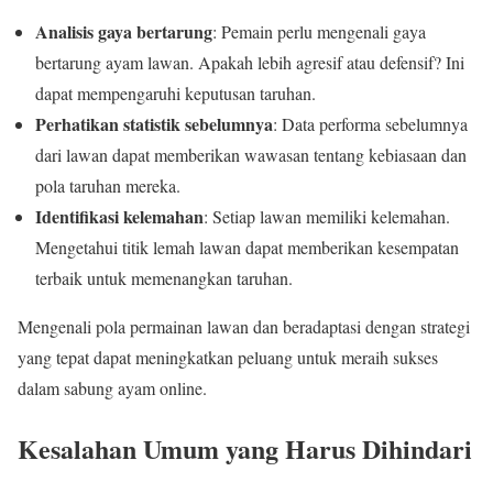
Analisis gaya bertarung
: Pemain perlu mengenali gaya
bertarung ayam lawan. Apakah lebih agresif atau defensif? Ini
dapat mempengaruhi keputusan taruhan.
Perhatikan statistik sebelumnya
: Data performa sebelumnya
dari lawan dapat memberikan wawasan tentang kebiasaan dan
pola taruhan mereka.
Identifikasi kelemahan
: Setiap lawan memiliki kelemahan.
Mengetahui titik lemah lawan dapat memberikan kesempatan
terbaik untuk memenangkan taruhan.
Mengenali pola permainan lawan dan beradaptasi dengan strategi
yang tepat dapat meningkatkan peluang untuk meraih sukses
dalam sabung ayam online.
Kesalahan Umum yang Harus Dihindari