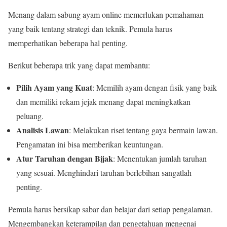
Menang dalam sabung ayam online memerlukan pemahaman
yang baik tentang strategi dan teknik. Pemula harus
memperhatikan beberapa hal penting.
Berikut beberapa trik yang dapat membantu:
Pilih Ayam yang Kuat
: Memilih ayam dengan fisik yang baik
dan memiliki rekam jejak menang dapat meningkatkan
peluang.
Analisis Lawan
: Melakukan riset tentang gaya bermain lawan.
Pengamatan ini bisa memberikan keuntungan.
Atur Taruhan dengan Bijak
: Menentukan jumlah taruhan
yang sesuai. Menghindari taruhan berlebihan sangatlah
penting.
Pemula harus bersikap sabar dan belajar dari setiap pengalaman.
Mengembangkan keterampilan dan pengetahuan mengenai