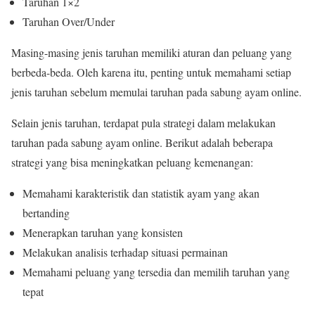
Taruhan 1×2
Taruhan Over/Under
Masing-masing jenis taruhan memiliki aturan dan peluang yang
berbeda-beda. Oleh karena itu, penting untuk memahami setiap
jenis taruhan sebelum memulai taruhan pada sabung ayam online.
Selain jenis taruhan, terdapat pula strategi dalam melakukan
taruhan pada sabung ayam online. Berikut adalah beberapa
strategi yang bisa meningkatkan peluang kemenangan:
Memahami karakteristik dan statistik ayam yang akan
bertanding
Menerapkan taruhan yang konsisten
Melakukan analisis terhadap situasi permainan
Memahami peluang yang tersedia dan memilih taruhan yang
tepat