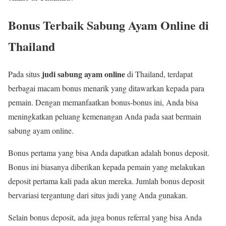
Bonus Terbaik Sabung Ayam Online di
Thailand
judi sabung ayam online
Pada situs
di Thailand, terdapat
berbagai macam bonus menarik yang ditawarkan kepada para
pemain. Dengan memanfaatkan bonus-bonus ini, Anda bisa
meningkatkan peluang kemenangan Anda pada saat bermain
sabung ayam online.
Bonus pertama yang bisa Anda dapatkan adalah bonus deposit.
Bonus ini biasanya diberikan kepada pemain yang melakukan
deposit pertama kali pada akun mereka. Jumlah bonus deposit
bervariasi tergantung dari situs judi yang Anda gunakan.
Selain bonus deposit, ada juga bonus referral yang bisa Anda