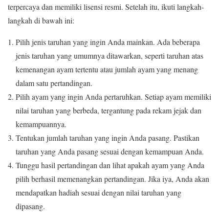
terpercaya dan memiliki lisensi resmi. Setelah itu, ikuti langkah-
langkah di bawah ini:
Pilih jenis taruhan yang ingin Anda mainkan. Ada beberapa
jenis taruhan yang umumnya ditawarkan, seperti taruhan atas
kemenangan ayam tertentu atau jumlah ayam yang menang
dalam satu pertandingan.
Pilih ayam yang ingin Anda pertaruhkan. Setiap ayam memiliki
nilai taruhan yang berbeda, tergantung pada rekam jejak dan
kemampuannya.
Tentukan jumlah taruhan yang ingin Anda pasang. Pastikan
taruhan yang Anda pasang sesuai dengan kemampuan Anda.
Tunggu hasil pertandingan dan lihat apakah ayam yang Anda
pilih berhasil memenangkan pertandingan. Jika iya, Anda akan
mendapatkan hadiah sesuai dengan nilai taruhan yang
dipasang.